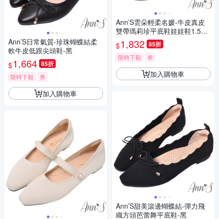
Ann’S雲朵輕柔名媛-牛皮真皮
雙帶瑪莉珍平底鞋娃娃鞋1.5cm
-黑
Ann’S日常氣質-珍珠蝴蝶結柔
1,832
85折
$
軟牛皮低跟尖頭鞋-黑
限時下殺
券
1,664
85折
$
加入購物車
限時下殺
券
加入購物車
Ann’S甜美滾邊蝴蝶結-彈力飛
織方頭芭蕾舞平底鞋-黑