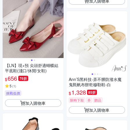
加入購物車
【LN】現+預 尖頭舒適蝴蝶結
平底鞋(淺口/休閒/女鞋)
656
76折
$
Ann’S黑科技-弄不髒防潑水魔
鬼氈帆布餅乾穆勒鞋-白
5
(
1
)
1,328
85折
$
挑戰低價
限時下殺
券
贈品
加入購物車
加入購物車