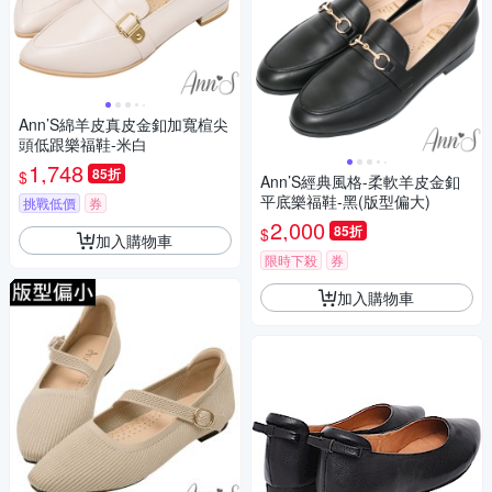
Ann’S綿羊皮真皮金釦加寬楦尖
頭低跟樂福鞋-米白
1,748
85折
$
Ann’S經典風格-柔軟羊皮金釦
平底樂福鞋-黑(版型偏大)
挑戰低價
券
2,000
85折
$
加入購物車
限時下殺
券
加入購物車