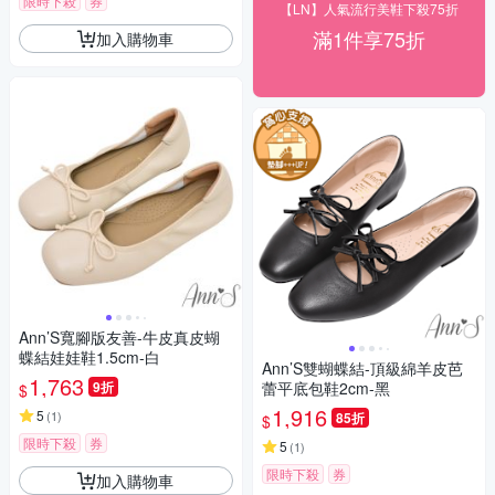
限時下殺
券
【LN】人氣流行美鞋下殺75折
滿1件享75折
加入購物車
Ann’S寬腳版友善-牛皮真皮蝴
蝶結娃娃鞋1.5cm-白
Ann’S雙蝴蝶結-頂級綿羊皮芭
1,763
9折
蕾平底包鞋2cm-黑
$
1,916
5
(
1
)
85折
$
限時下殺
券
5
(
1
)
限時下殺
券
加入購物車