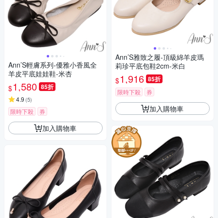
Ann’S雅致之履-頂級綿羊皮瑪
Ann’S輕膚系列-優雅小香風全
莉珍平底包鞋2cm-米白
羊皮平底娃娃鞋-米杏
1,916
85折
$
1,580
85折
$
限時下殺
券
4.9
(
5
)
加入購物車
限時下殺
券
加入購物車