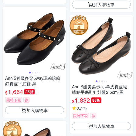
加入購物車
Ann’S神級多穿5way瑪莉珍鉚
釘真皮平底鞋-黑
Ann’S甜美柔步-小羊皮真皮蝴
1,664
85折
蝶結平底鞋娃娃鞋2.5cm-黑
$
1,832
限時下殺
券
85折
$
3.7
(
1
)
加入購物車
限時下殺
券
加入購物車