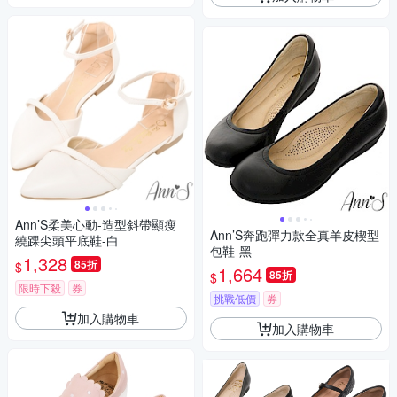
Ann’S柔美心動-造型斜帶顯瘦
Ann’S奔跑彈力款全真羊皮楔型
繞踝尖頭平底鞋-白
包鞋-黑
1,328
85折
$
1,664
85折
$
限時下殺
券
挑戰低價
券
加入購物車
加入購物車