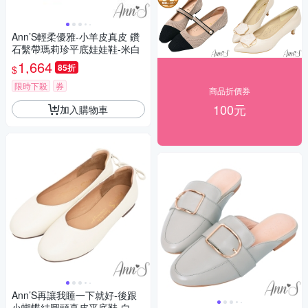
Ann’S輕柔優雅-小羊皮真皮 鑽
石繫帶瑪莉珍平底娃娃鞋-米白
1,664
85折
$
限時下殺
券
商品折價券
100元
加入購物車
Ann’S再讓我睡一下就好-後跟
小蝴蝶結圓頭真皮平底鞋-白