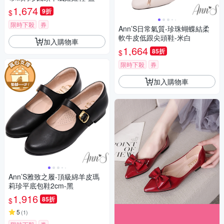
1,674
9折
$
限時下殺
券
Ann’S日常氣質-珍珠蝴蝶結柔
軟牛皮低跟尖頭鞋-米白
加入購物車
1,664
85折
$
限時下殺
券
加入購物車
Ann’S雅致之履-頂級綿羊皮瑪
莉珍平底包鞋2cm-黑
1,916
85折
$
5
(
1
)