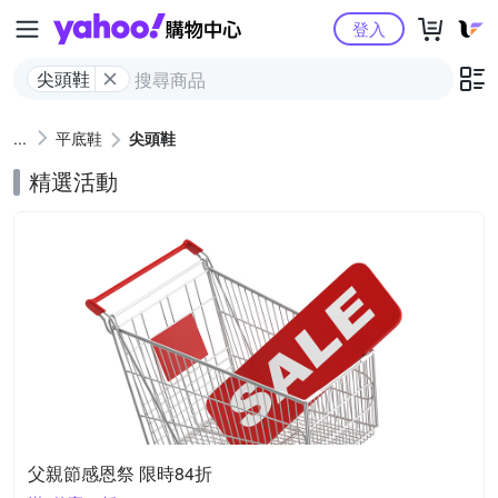
Yahoo購物中心
登入
尖頭鞋
平底鞋
尖頭鞋
精選活動
父親節感恩祭 限時84折