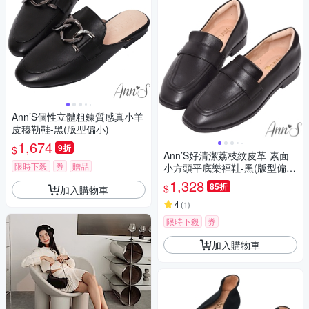
Ann’S個性立體粗鍊質感真小羊
皮穆勒鞋-黑(版型偏小)
1,674
9折
$
Ann’S好清潔荔枝紋皮革-素面
限時下殺
券
贈品
小方頭平底樂福鞋-黑(版型偏
小)
1,328
85折
$
加入購物車
4
(
1
)
限時下殺
券
加入購物車