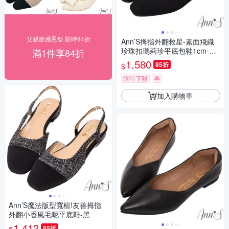
父親節感恩祭 限時84折
Ann’S拇指外翻救星-素面飛織
珍珠扣瑪莉珍平底包鞋1cm-黑
滿1件享84折
(版型偏小)
1,580
85折
$
限時下殺
券
加入購物車
Ann’S魔法版型寬楦!友善拇指
外翻小香風毛呢平底鞋-黑
1,412
85折