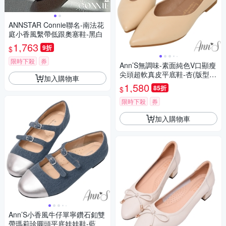
ANNSTAR Connie聯名-南法花
庭小香風繫帶低跟奧塞鞋-黑白
1,763
9折
$
限時下殺
券
Ann’S無調味-素面純色V口顯瘦
尖頭超軟真皮平底鞋-杏(版型偏
加入購物車
小)
1,580
85折
$
限時下殺
券
加入購物車
Ann’S小香風牛仔單寧鑽石釦雙
帶瑪莉珍圓頭平底娃娃鞋-藍