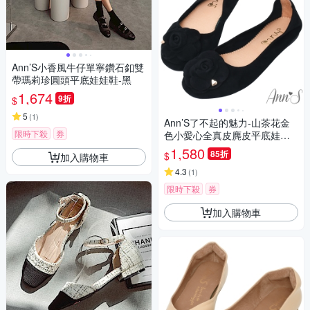
Ann’S小香風牛仔單寧鑽石釦雙
帶瑪莉珍圓頭平底娃娃鞋-黑
1,674
9折
$
5
(
1
)
Ann’S了不起的魅力-山茶花金
限時下殺
券
色小愛心全真皮麂皮平底娃娃
鞋-黑
1,580
85折
$
加入購物車
4.3
(
1
)
限時下殺
券
加入購物車