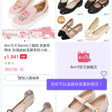
Ann’S X Sanrio三麗鷗 美樂蒂
聯名 玫瑰姊妹美樂蒂與小綿羊
花邊滿版刺繡厚底懶人鞋3.5cm
1,941
9折
$
-粉
5
(
1
)
Ann'S官方旗艦店
限時下殺
券
加入購物車
現在可以追蹤你喜愛的商店！