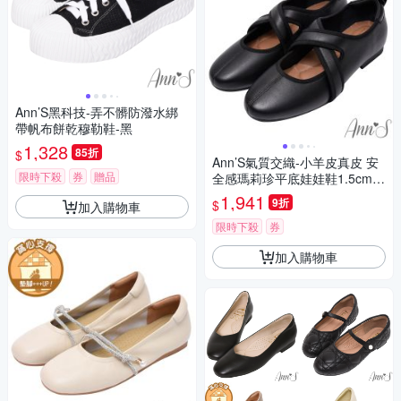
Ann’S黑科技-弄不髒防潑水綁
帶帆布餅乾穆勒鞋-黑
1,328
85折
$
Ann’S氣質交織-小羊皮真皮 安
限時下殺
券
贈品
全感瑪莉珍平底娃娃鞋1.5cm-
黑
1,941
9折
$
加入購物車
限時下殺
券
加入購物車