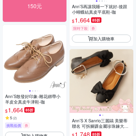
150元
Ann’S再讓我睡一下就好-後跟
小蝴蝶結真皮平底鞋-咖
1,664
85折
$
限時下殺
券
加入購物車
Ann’S散發好印象-雕花綁帶小
羊皮全真皮牛津鞋-咖
1,664
85折
$
5
(
2
)
Ann’S X Sanrio三麗鷗 美樂蒂
挑戰低價
券
聯名 可拆腳踝金屬珍珠鍊大蝴
蝶結平底娃娃鞋-黑
1,748
85折
$
加入購物車