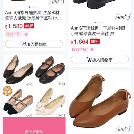
Ann’S拇指外翻救星-防潑水材
質彈力飛織 瑪麗珍平底鞋1cm-
杏
1,580
85折
$
Ann’S再讓我睡一下就好-後跟
小蝴蝶結真皮平底鞋-黑
限時下殺
券
1,664
85折
$
加入購物車
限時下殺
券
加入購物車
商品折價券