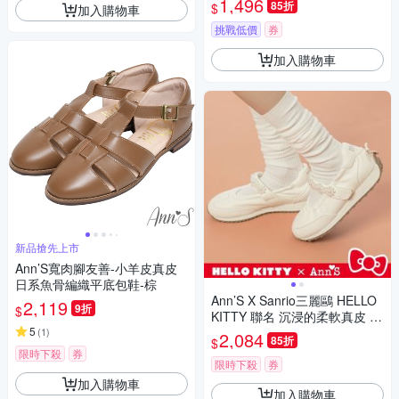
1,496
85折
$
加入購物車
挑戰低價
券
加入購物車
新品搶先上市
Ann’S寬肉腳友善-小羊皮真皮
日系魚骨編織平底包鞋-棕
Ann’S X Sanrio三麗鷗 HELLO
2,119
9折
$
KITTY 聯名 沉浸的柔軟真皮 後
5
跟蝴蝶結珍珠瑪莉珍娃娃鞋3c
(
1
)
2,084
85折
$
m-白
限時下殺
券
限時下殺
券
加入購物車
加入購物車