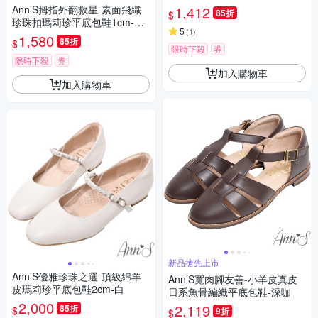
Ann’S拇指外翻救星-素面飛織
1,412
85折
$
珍珠扣瑪莉珍平底包鞋1cm-米
5
(
1
)
白(版型偏小)
1,580
85折
$
限時下殺
券
限時下殺
券
加入購物車
加入購物車
新品搶先上市
Ann’S優雅珍珠之選-頂級綿羊
Ann’S寬肉腳友善-小羊皮真皮
皮瑪莉珍平底包鞋2cm-白
日系魚骨編織平底包鞋-深咖
2,000
2,119
85折
$
9折
$