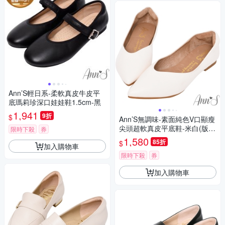
Ann’S輕日系-柔軟真皮牛皮平
底瑪莉珍深口娃娃鞋1.5cm-黑
1,941
9折
$
Ann’S無調味-素面純色V口顯瘦
尖頭超軟真皮平底鞋-米白(版型
限時下殺
券
偏小)
1,580
85折
$
加入購物車
限時下殺
券
加入購物車