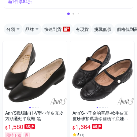
滿1件享84折
分類
品牌
快速到貨
有現貨
挑戰低價
價格低到
Ann’S職場制鞋-V型小羊皮真皮
Ann’S小千金的單品-軟牛皮真
方頭通勤平底鞋-黑
皮珍珠扣瑪莉珍圓頭平底娃娃
鞋-黑
1,580
1,664
85折
85折
$
$
5
限時下殺
券
(
1
)