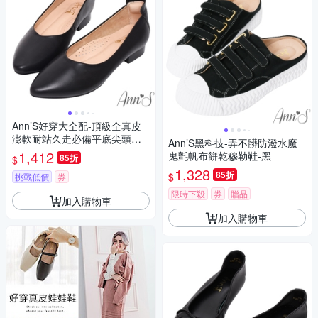
Ann’S好穿大全配-頂級全真皮
澎軟耐站久走必備平底尖頭包
Ann’S黑科技-弄不髒防潑水魔
鞋2cm-黑
1,412
鬼氈帆布餅乾穆勒鞋-黑
85折
$
1,328
85折
$
挑戰低價
券
限時下殺
券
贈品
加入購物車
加入購物車