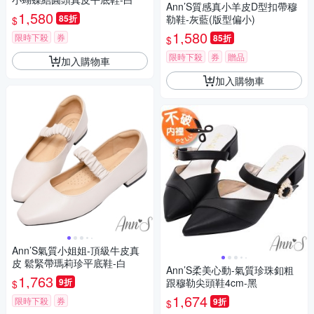
Ann’S質感真小羊皮D型扣帶穆
1,580
85折
勒鞋-灰藍(版型偏小)
$
1,580
限時下殺
券
85折
$
限時下殺
券
贈品
加入購物車
加入購物車
Ann’S氣質小姐姐-頂級牛皮真
皮 鬆緊帶瑪莉珍平底鞋-白
Ann’S柔美心動-氣質珍珠釦粗
1,763
9折
跟穆勒尖頭鞋4cm-黑
$
1,674
限時下殺
券
9折
$