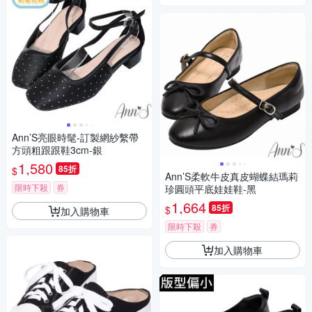
Ann’S亮眼時髦-訂製網紗繫帶
方頭粗跟跟鞋3cm-銀
1,580
85折
$
Ann’S柔軟牛皮真皮蝴蝶結瑪莉
限時下殺
券
珍圓頭平底娃娃鞋-黑
1,664
85折
$
加入購物車
限時下殺
券
加入購物車