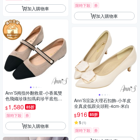
限時下殺
券
加入購物車
加入購物車
Ann’S拇指外翻救星-小香風雙
色飛織珍珠扣瑪莉珍平底包鞋1
Ann’S渲染大理石扣飾-小羊皮
cm-黑杏
1,580
全真皮低跟尖頭鞋-4cm-米白
85折
$
916
85折
$
限時下殺
券
5
(
1
)
加入購物車
限時下殺
券