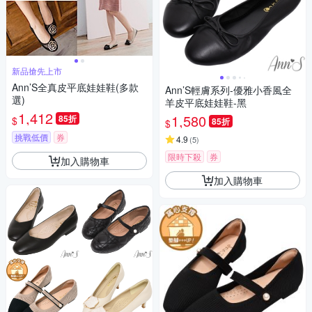
新品搶先上市
Ann’S全真皮平底娃娃鞋(多款
Ann’S輕膚系列-優雅小香風全
選)
羊皮平底娃娃鞋-黑
1,412
1,580
85折
$
85折
$
挑戰低價
券
4.9
(
5
)
限時下殺
券
加入購物車
加入購物車