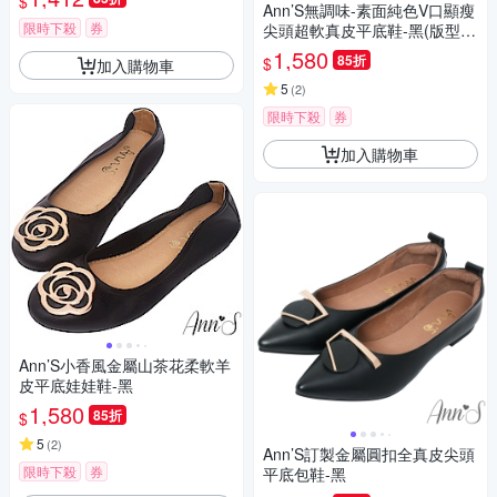
$
Ann’S無調味-素面純色V口顯瘦
限時下殺
券
尖頭超軟真皮平底鞋-黑(版型偏
小)
1,580
85折
$
加入購物車
5
(
2
)
限時下殺
券
加入購物車
Ann’S小香風金屬山茶花柔軟羊
皮平底娃娃鞋-黑
1,580
85折
$
5
(
2
)
Ann’S訂製金屬圓扣全真皮尖頭
限時下殺
券
平底包鞋-黑