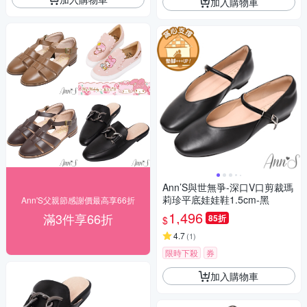
加入購物車
Ann’S與世無爭-深口V口剪裁瑪
莉珍平底娃娃鞋1.5cm-黑
Ann'S父親節感謝價最高享66折
1,496
滿3件享66折
85折
$
4.7
(
1
)
限時下殺
券
加入購物車