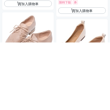
限時下殺
券
加入購物車
加入購物車
Ann’S散發好印象-雕花綁帶小
羊皮全真皮牛津鞋-粉杏
Ann’S通勤日常-小羊皮真皮細
1,664
85折
蝴蝶結平底娃娃鞋1.5cm-米白
$
1,941
4.7
(
1
)
9折
$
挑戰低價
券
4.3
(
1
)
限時下殺
券
加入購物車
加入購物車