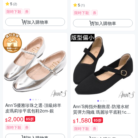
5
(
2
)
5
(
1
)
限時下殺
券
限時下殺
券
加入購物車
加入購物車
Ann’S優雅珍珠之選-頂級綿羊
Ann’S拇指外翻救星-防潑水材
皮瑪莉珍平底包鞋2cm-銀
質彈力飛織 瑪麗珍平底鞋1cm-
2,000
黑
1,580
85折
$
85折
$
限時下殺
券
限時下殺
券
加入購物車