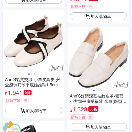
限時下殺
券
加入購物車
Ann’S氣質交織-小羊皮真皮 安
全感瑪莉珍平底娃娃鞋1.5cm-
白
1,941
9折
$
Ann’S好清潔荔枝紋皮革-素面
限時下殺
券
小方頭平底樂福鞋-米白(版型偏
小)
1,328
85折
$
加入購物車
限時下殺
券
加入購物車