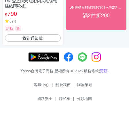
DN 愛上雨天 暖心內刷毛側蝴
蝶結雨靴-紅
DN專櫃女鞋破盤$690起x任2雙再現折200
790
滿2件折200
$
5
(
1
)
活動
券
貨到通知我
Yahoo台灣電子商務 版權所有 © 2026 服務條款(
更新
)
客服中心
|
關於我們
|
購物須知
網路安全
|
隱私權
|
分類地圖