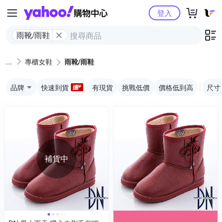
Yahoo購物中心
登入
雨靴/雨鞋
專櫃女鞋
雨靴/雨鞋
品牌
快速到貨
有現貨
挑戰低價
價格低到高
尺寸
補貨中