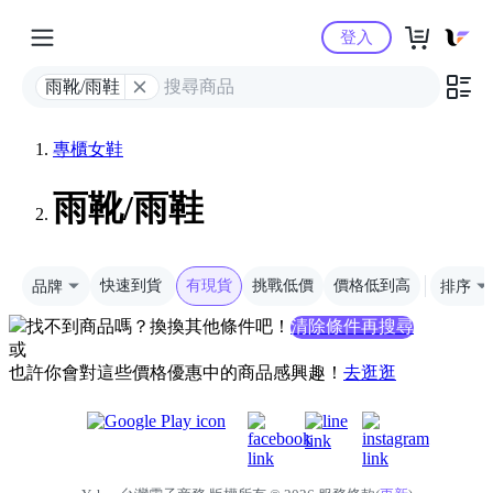
Yahoo購物中心
登入
雨靴/雨鞋
專櫃女鞋
雨靴/雨鞋
品牌
快速到貨
有現貨
挑戰低價
價格低到高
排序
找不到商品嗎？換換其他條件吧！
清除條件再搜尋
或
也許你會對這些價格優惠中的商品感興趣！
去逛逛