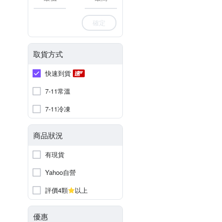
確定
取貨方式
快速到貨
7-11常溫
7-11冷凍
商品狀況
有現貨
Yahoo自營
評價4顆
以上
優惠