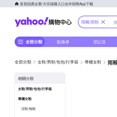
首頁
拍賣
企業/大宗採購入口
合作招商
App下載
Yahoo購物中心
雨靴/雨鞋
全部分類
點換券
登記送
雨靴
女鞋/男鞋/包包/行李箱
專櫃女鞋
相關分類
女鞋/男鞋/包包/行李箱
專櫃女鞋
涼鞋/拖鞋