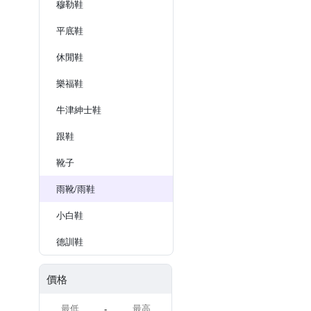
穆勒鞋
平底鞋
休閒鞋
樂福鞋
牛津紳士鞋
跟鞋
靴子
雨靴/雨鞋
小白鞋
德訓鞋
價格
-