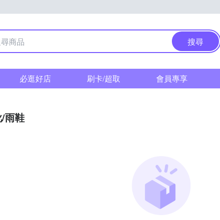
搜尋
必逛好店
刷卡/超取
會員專享
/雨鞋