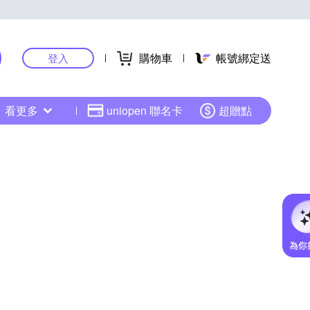
購物車
帳號綁定送
登入
看更多
uniopen 聯名卡
超贈點