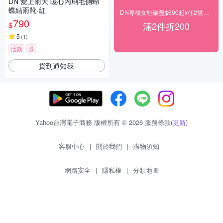
DN 愛上雨天 暖心內刷毛側蝴
蝶結雨靴-紅
DN專櫃女鞋破盤$690起x任2雙再現折200
790
滿2件折200
$
5
(
1
)
活動
券
貨到通知我
Yahoo台灣電子商務 版權所有 © 2026 服務條款(
更新
)
客服中心
|
關於我們
|
購物須知
網路安全
|
隱私權
|
分類地圖