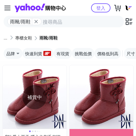
Yahoo購物中心
登入
雨靴/雨鞋
專櫃女鞋
雨靴/雨鞋
品牌
快速到貨
有現貨
挑戰低價
價格低到高
尺寸
補貨中