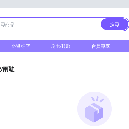
搜尋
必逛好店
刷卡/超取
會員專享
/雨鞋