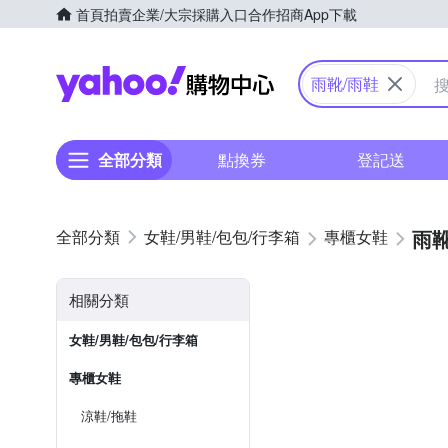
首頁
拍賣
企業/大宗採購入口
合作招商
App下載
Yahoo購物中心
雨靴/雨鞋
全部分類
點換券
登記送
雨靴
女鞋/男鞋/包包/行李箱
專櫃女鞋
相關分類
女鞋/男鞋/包包/行李箱
專櫃女鞋
涼鞋/拖鞋