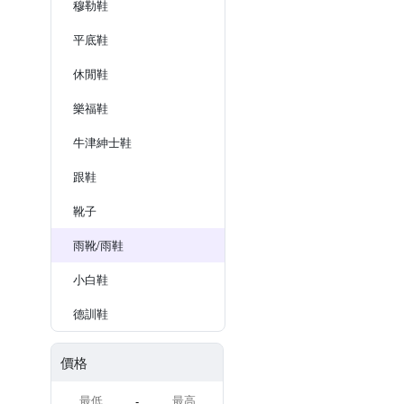
穆勒鞋
平底鞋
休閒鞋
樂福鞋
牛津紳士鞋
跟鞋
靴子
雨靴/雨鞋
小白鞋
德訓鞋
價格
-