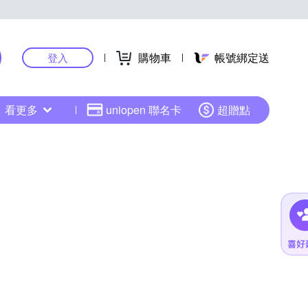
購物車
帳號綁定送
登入
看更多
uniopen 聯名卡
超贈點