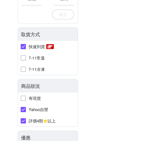
確定
取貨方式
快速到貨
7-11常溫
7-11冷凍
商品狀況
有現貨
Yahoo自營
評價4顆
以上
優惠