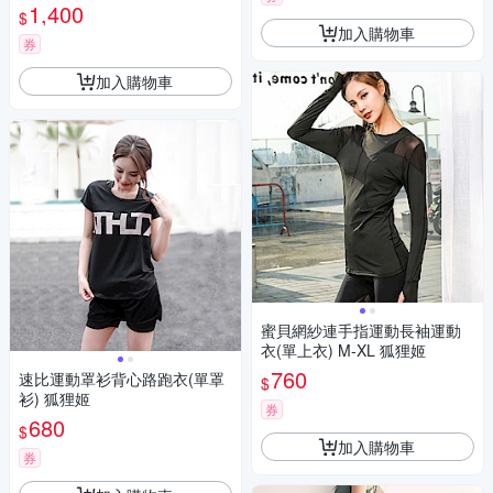
1,400
$
加入購物車
券
加入購物車
蜜貝網紗連手指運動長袖運動
衣(單上衣) M-XL 狐狸姬
760
速比運動罩衫背心路跑衣(單罩
$
衫) 狐狸姬
券
680
$
加入購物車
券