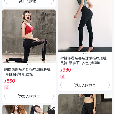
加入購物車
蜜桃提臀褲長褲運動褲瑜珈褲
長褲(單褲子) 多色 狐狸姬
960
蝴蝶踩腳褲運動褲瑜珈褲長褲
$
(單踩腳褲) 狐狸姬
券
860
$
加入購物車
券
加入購物車