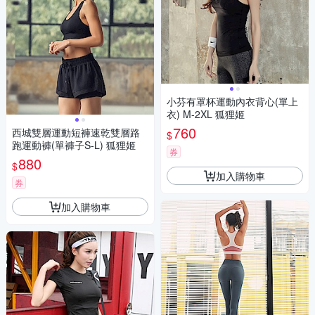
小芬有罩杯運動內衣背心(單上
衣) M-2XL 狐狸姬
760
西城雙層運動短褲速乾雙層路
$
跑運動褲(單褲子S-L) 狐狸姬
券
880
$
加入購物車
券
加入購物車