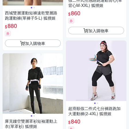
假二件式性感路跑運動背心(單
背心M-XXL) 狐狸姬
860
西城雙層運動短褲速乾雙層路
$
跑運動褲(單褲子S-L) 狐狸姬
券
880
$
加入購物車
券
加入購物車
超滑順假二件式七分褲路跑加
大運動褲(2-4XL) 狐狸姬
840
庫克鏤空雙層罩衫短袖運動上
$
衣(單罩衫) 狐狸姬
券