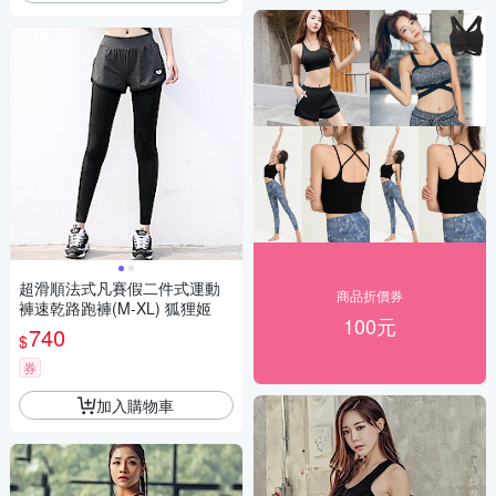
超滑順法式凡賽假二件式運動
商品折價券
褲速乾路跑褲(M-XL) 狐狸姬
100元
740
$
券
加入購物車