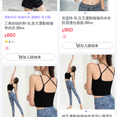
運動內衣 瑜珈內衣 透網紗 有大碼
安提M-XL交叉運動瑜珈衣內衣
防震適合路跑.Bifox
三角紗紐約M-3L加大運動瑜珈
單內衣.Bifox
860
$
860
$
券
4
(
1
)
加入購物車
券
加入購物車
細叉運動瑜珈內衣單背心薇瑟S