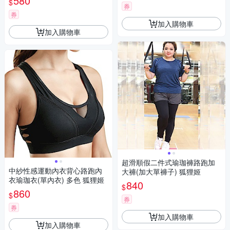
580
$
券
券
加入購物車
加入購物車
超滑順假二件式瑜珈褲路跑加
中紗性感運動內衣背心路跑內
大褲(加大單褲子) 狐狸姬
衣瑜珈衣(單內衣) 多色 狐狸姬
840
$
860
$
券
券
加入購物車
加入購物車