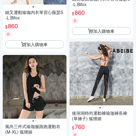
-L.Bifox
860
細叉運動瑜珈內衣單背心薇瑟S
$
-L.Bifox
券
860
$
加入購物車
券
加入購物車
後洞洞時尚運動褲瑜珈褲長褲
(單褲子) 狐狸姬
760
風尚三件式瑜珈服路跑運動衣
$
(M-XL) 狐狸姬
券