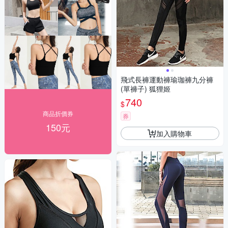
飛式長褲運動褲瑜珈褲九分褲
(單褲子) 狐狸姬
740
$
商品折價券
券
150元
加入購物車