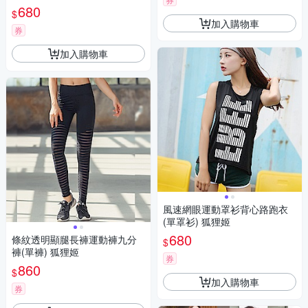
680
$
加入購物車
券
加入購物車
風速網眼運動罩衫背心路跑衣
(單罩衫) 狐狸姬
680
條紋透明顯腿長褲運動褲九分
$
褲(單褲) 狐狸姬
券
860
$
加入購物車
券