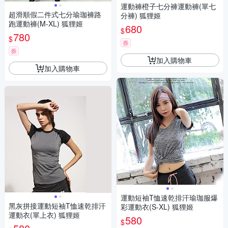
運動褲橙子七分褲運動褲(單七
超滑順假二件式七分瑜珈褲路
分褲) 狐狸姬
跑運動褲(M-XL) 狐狸姬
680
$
780
$
券
券
加入購物車
加入購物車
運動短袖T恤速乾排汗瑜珈服爆
黑灰拼接運動短袖T恤速乾排汗
彩運動衣(S-XL) 狐狸姬
運動衣(單上衣) 狐狸姬
580
$