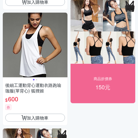
加入購物車
商品折價券
後細工運動背心運動衣路跑瑜
150元
珈服(單背心) 狐狸姬
600
$
券
加入購物車