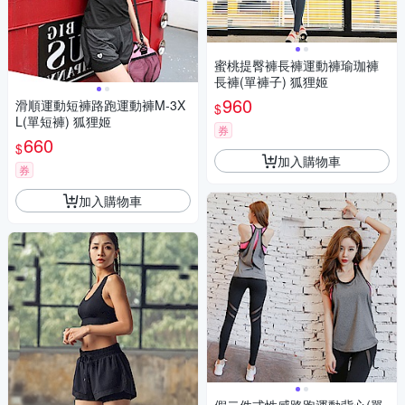
蜜桃提臀褲長褲運動褲瑜珈褲
長褲(單褲子) 狐狸姬
960
滑順運動短褲路跑運動褲M-3X
$
L(單短褲) 狐狸姬
券
660
$
加入購物車
券
加入購物車