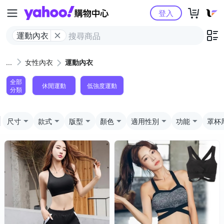
Yahoo購物中心
登入
運動內衣
女性內衣
運動內衣
全部
休閒運動
低強度運動
分類
尺寸
款式
版型
顏色
適用性別
功能
罩杯