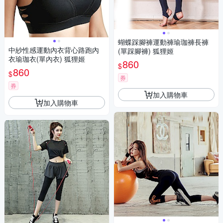
蝴蝶踩腳褲運動褲瑜珈褲長褲
中紗性感運動內衣背心路跑內
(單踩腳褲) 狐狸姬
衣瑜珈衣(單內衣) 狐狸姬
860
$
860
$
券
券
加入購物車
加入購物車