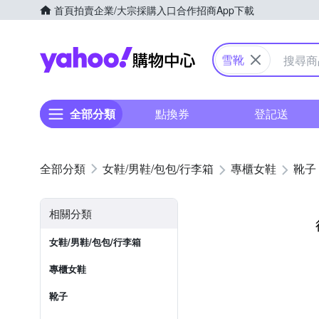
首頁
拍賣
企業/大宗採購入口
合作招商
App下載
Yahoo購物中心
雪靴
全部分類
點換券
登記送
女鞋/男鞋/包包/行李箱
專櫃女鞋
靴子
相關分類
女鞋/男鞋/包包/行李箱
專櫃女鞋
靴子