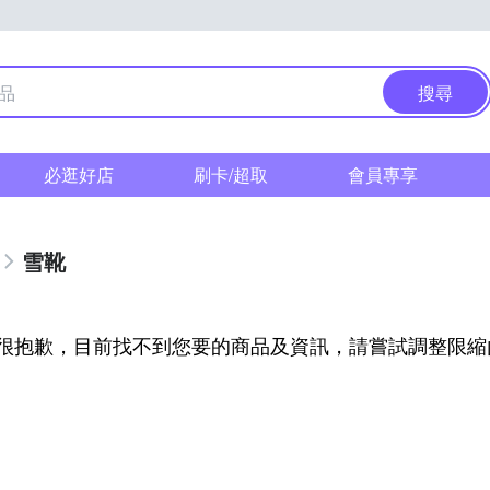
搜尋
必逛好店
刷卡/超取
會員專享
雪靴
很抱歉，目前找不到您要的商品及資訊，請嘗試調整限縮