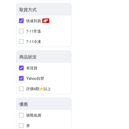
取貨方式
快速到貨
7-11常溫
7-11冷凍
商品狀況
有現貨
Yahoo自營
評價4顆
以上
優惠
挑戰低價
券