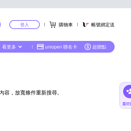
購物車
帳號綁定送
登入
看更多
uniopen 聯名卡
超贈點
內容，放寬條件重新搜尋。