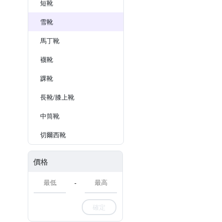
短靴
雪靴
馬丁靴
襪靴
踝靴
長靴/膝上靴
中筒靴
切爾西靴
價格
-
確定