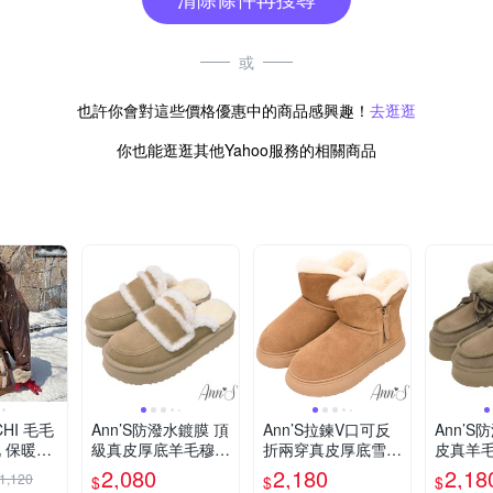
或
也許你會對這些價格優惠中的商品感興趣！
去逛逛
你也能逛逛其他Yahoo服務的相關商品
 毛毛
Ann’S防潑水鍍膜 頂
Ann’S拉鍊V口可反
Ann’S
級真皮厚底羊毛穆勒
折兩穿真皮厚底雪靴
皮真羊
雪靴4.5cm-杏(版型
3cm-棕
帶增高厚
2,080
2,180
2,18
1,120
$
$
$
偏小)
m-綠(