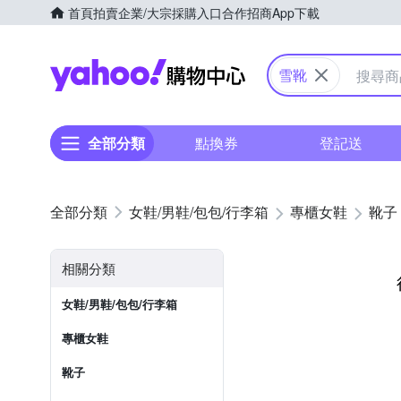
首頁
拍賣
企業/大宗採購入口
合作招商
App下載
Yahoo購物中心
雪靴
全部分類
點換券
登記送
女鞋/男鞋/包包/行李箱
專櫃女鞋
靴子
相關分類
女鞋/男鞋/包包/行李箱
專櫃女鞋
靴子