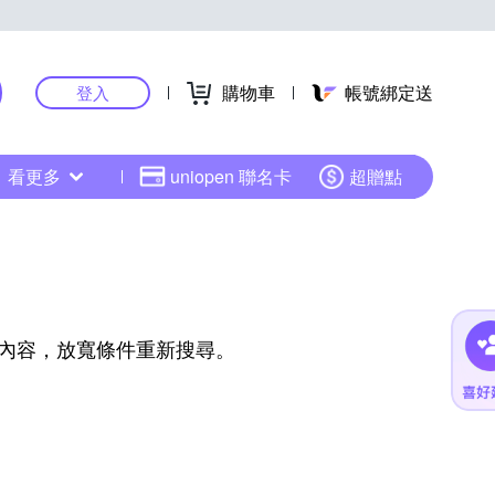
購物車
帳號綁定送
登入
看更多
uniopen 聯名卡
超贈點
內容，放寬條件重新搜尋。