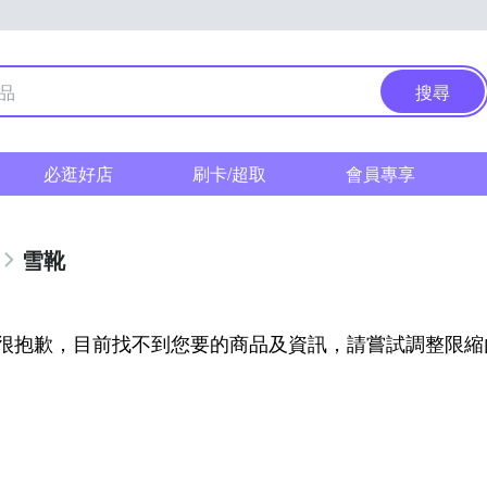
搜尋
必逛好店
刷卡/超取
會員專享
雪靴
很抱歉，目前找不到您要的商品及資訊，請嘗試調整限縮