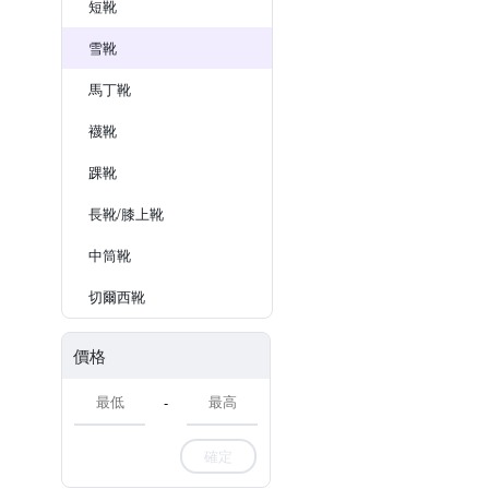
短靴
雪靴
馬丁靴
襪靴
踝靴
長靴/膝上靴
中筒靴
切爾西靴
價格
-
確定