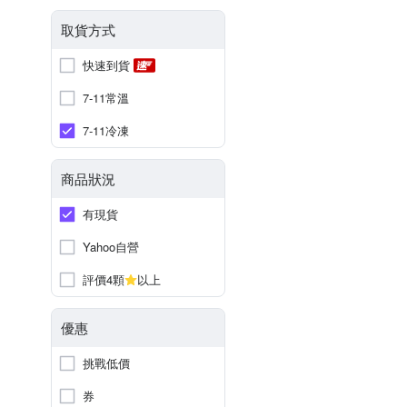
取貨方式
快速到貨
7-11常溫
7-11冷凍
商品狀況
有現貨
Yahoo自營
評價4顆
以上
優惠
挑戰低價
券