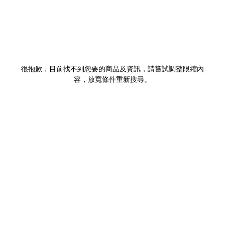
很抱歉，目前找不到您要的商品及資訊，請嘗試調整限縮內
容，放寬條件重新搜尋。