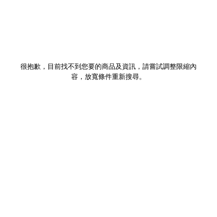
很抱歉，目前找不到您要的商品及資訊，請嘗試調整限縮內
容，放寬條件重新搜尋。