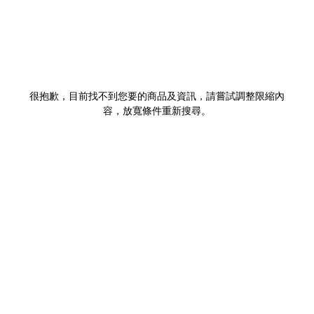
很抱歉，目前找不到您要的商品及資訊，請嘗試調整限縮內
容，放寬條件重新搜尋。