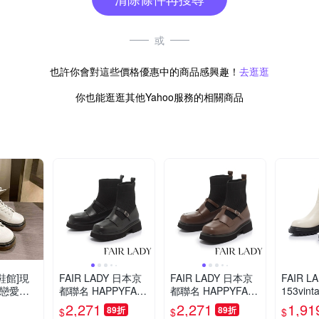
或
也許你會對這些價格優惠中的商品感興趣！
去逛逛
你也能逛逛其他Yahoo服務的相關商品
鞋館]現
FAIR LADY 日本京
FAIR LADY 日本京
FAIR 
漫戀愛習
都聯名 HAPPYFAC
都聯名 HAPPYFAC
153vin
踝靴 靴
E 針織拼接偽瑪莉珍
E 針織拼接偽瑪莉珍
拼接增
2,271
2,271
1,91
89折
89折
$
$
$
馬丁靴 短
細帶襪靴 黑(7A299
細帶襪靴 咖啡(7A29
奶油(7L2