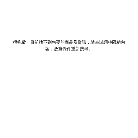
很抱歉，目前找不到您要的商品及資訊，請嘗試調整限縮內
容，放寬條件重新搜尋。