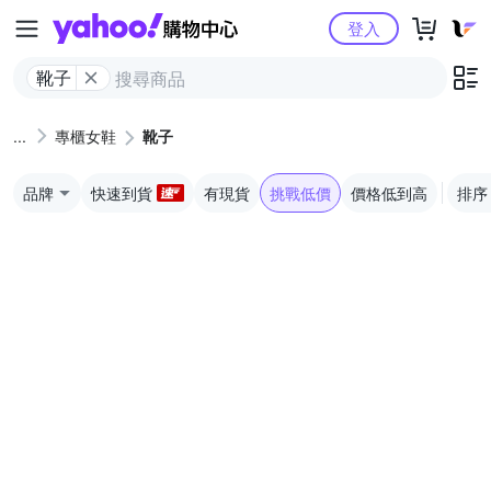
Yahoo購物中心
登入
靴子
專櫃女鞋
靴子
品牌
快速到貨
有現貨
挑戰低價
價格低到高
排序