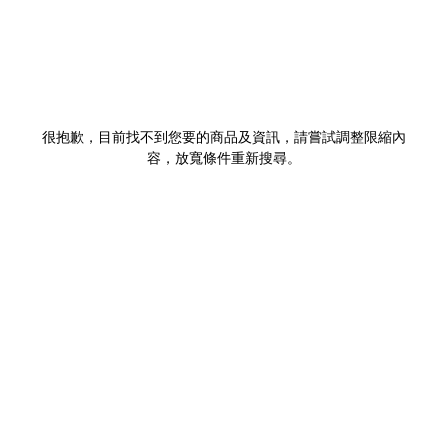
很抱歉，目前找不到您要的商品及資訊，請嘗試調整限縮內
容，放寬條件重新搜尋。