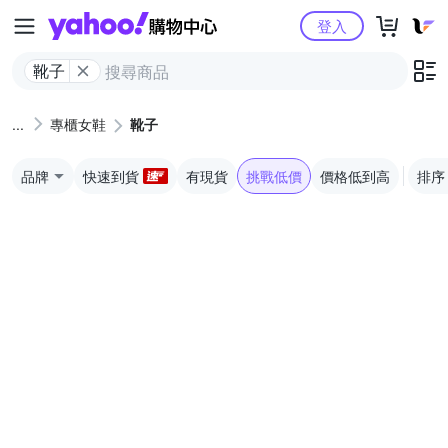
Yahoo購物中心
登入
靴子
專櫃女鞋
靴子
品牌
快速到貨
有現貨
挑戰低價
價格低到高
排序