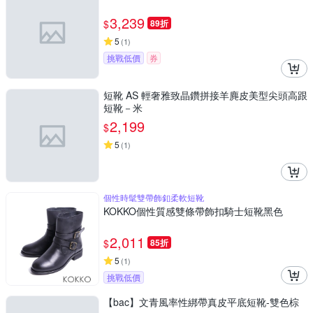
3,239
$
89折
5
(
1
)
挑戰低價
券
短靴 AS 輕奢雅致晶鑽拼接羊麂皮美型尖頭高跟
短靴－米
2,199
$
5
(
1
)
個性時髦雙帶飾釦柔軟短靴
KOKKO個性質感雙條帶飾扣騎士短靴黑色
2,011
$
85折
5
(
1
)
挑戰低價
【bac】文青風率性綁帶真皮平底短靴-雙色棕