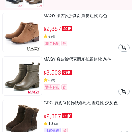
MAGY 復古反折鉚釘真皮短靴 棕色
2,887
$
89折
5
(
4
)
限時下殺
券
MAGY 真皮皺摺素面粗低跟短靴 灰色
3,503
$
89折
5
(
3
)
限時下殺
券
GDC-麂皮側釦飾秋冬毛毛雪短靴-深灰色
2,887
$
89折
4.8
(
3
)
挑戰低價
券