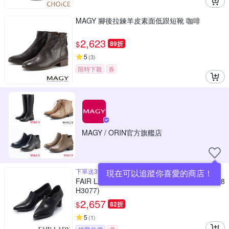
MAGY 腳後拉鍊羊皮素面低跟短靴 咖啡
2,623
$
89折
5
(
3
)
限時下殺
券
MAGY / ORIN官方旗艦店
下單送3%OPENPOINT
現在可以追蹤你喜愛的商店！
FAIR LADY 芯太軟 V字剪裁羊皮高跟踝靴 黑 (8
H3077)
2,657
$
82折
5
(
1
)