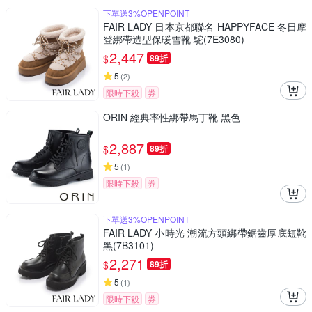
下單送3%OPENPOINT
FAIR LADY 日本京都聯名 HAPPYFACE 冬日摩
登綁帶造型保暖雪靴 駝(7E3080)
2,447
$
89折
5
(
2
)
限時下殺
券
ORIN 經典率性綁帶馬丁靴 黑色
2,887
$
89折
5
(
1
)
限時下殺
券
下單送3%OPENPOINT
FAIR LADY 小時光 潮流方頭綁帶鋸齒厚底短靴
黑(7B3101)
2,271
$
89折
5
(
1
)
限時下殺
券