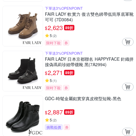
下單送3%OPENPOINT
FAIR LADY 軟實力 復古雙色綁帶低筒厚底軍靴
可可 (7D3084)
2,623
$
89折
5
(
2
)
限時下殺
券
下單送3%OPENPOINT
FAIR LADY 日本京都聯名 HAPPYFACE 針織拼
接偽瑪莉珍細帶襪靴 黑(7A2994)
2,271
$
89折
5
(
1
)
限時下殺
券
GDC-時髦金屬釦實穿真皮楔型短靴-黑色
2,887
$
89折
5
(
2
)
挑戰低價
券