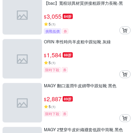
【bac】寬楦頭異材質拼接粗跟彈力長靴-黑
3,055
$
84折
5
(
1
)
挑戰低價
券
ORIN 率性時尚羊皮粗中跟短靴 灰綠
1,584
$
88折
5
(
1
)
限時下殺
券
MAGY 翻口溫潤牛皮綁帶中跟短靴 黑色
2,887
$
89折
5
(
1
)
限時下殺
券
MAGY 2雙穿牛皮針織襪套低跟中筒靴 黑色