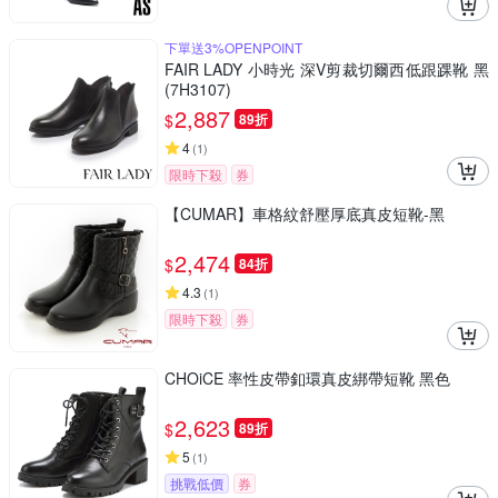
下單送3%OPENPOINT
FAIR LADY 小時光 深V剪裁切爾西低跟踝靴 黑
(7H3107)
2,887
$
89折
4
(
1
)
限時下殺
券
【CUMAR】車格紋舒壓厚底真皮短靴-黑
2,474
$
84折
4.3
(
1
)
限時下殺
券
CHOiCE 率性皮帶釦環真皮綁帶短靴 黑色
2,623
$
89折
5
(
1
)
挑戰低價
券