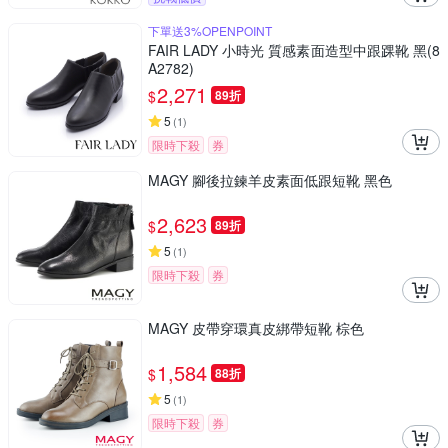
下單送3%OPENPOINT
FAIR LADY 小時光 質感素面造型中跟踝靴 黑(8
A2782)
2,271
$
89折
5
(
1
)
限時下殺
券
MAGY 腳後拉鍊羊皮素面低跟短靴 黑色
2,623
$
89折
5
(
1
)
限時下殺
券
MAGY 皮帶穿環真皮綁帶短靴 棕色
1,584
$
88折
5
(
1
)
限時下殺
券