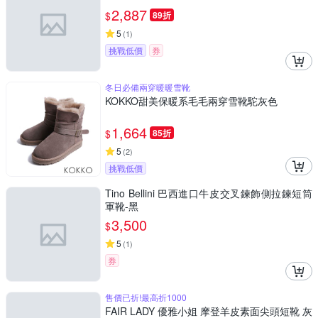
2,887
$
89折
5
(
1
)
挑戰低價
券
冬日必備兩穿暖暖雪靴
KOKKO甜美保暖系毛毛兩穿雪靴駝灰色
1,664
$
85折
5
(
2
)
挑戰低價
Tino Bellini 巴西進口牛皮交叉鍊飾側拉鍊短筒
軍靴-黑
3,500
$
5
(
1
)
券
售價已折!最高折1000
FAIR LADY 優雅小姐 摩登羊皮素面尖頭短靴 灰