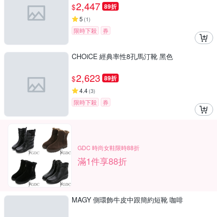
2,447
$
89折
5
(
1
)
限時下殺
券
CHOiCE 經典率性8孔馬汀靴 黑色
2,623
$
89折
4.4
(
3
)
限時下殺
券
GDC 時尚女鞋限時88折
滿1件享88折
MAGY 側環飾牛皮中跟簡約短靴 咖啡