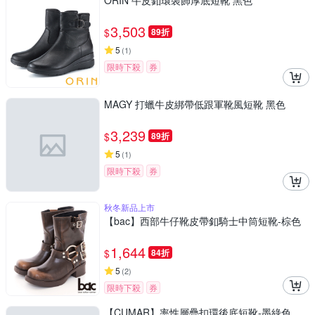
ORIN 牛皮釦環裝飾厚底短靴 黑色
3,503
$
89折
5
(
1
)
限時下殺
券
MAGY 打蠟牛皮綁帶低跟軍靴風短靴 黑色
3,239
$
89折
5
(
1
)
限時下殺
券
秋冬新品上市
【bac】西部牛仔靴皮帶釦騎士中筒短靴-棕色
1,644
$
84折
5
(
2
)
限時下殺
券
【CUMAR】率性層疊扣環後底短靴-墨綠色