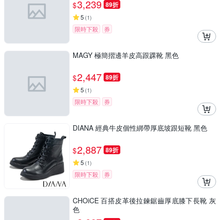
3,239
$
89折
5
(
1
)
限時下殺
券
MAGY 極簡摺邊羊皮高跟踝靴 黑色
2,447
$
89折
5
(
1
)
限時下殺
券
DIANA 經典牛皮個性綁帶厚底坡跟短靴 黑色
2,887
$
89折
5
(
1
)
限時下殺
券
CHOiCE 百搭皮革後拉鍊鋸齒厚底膝下長靴 灰
色