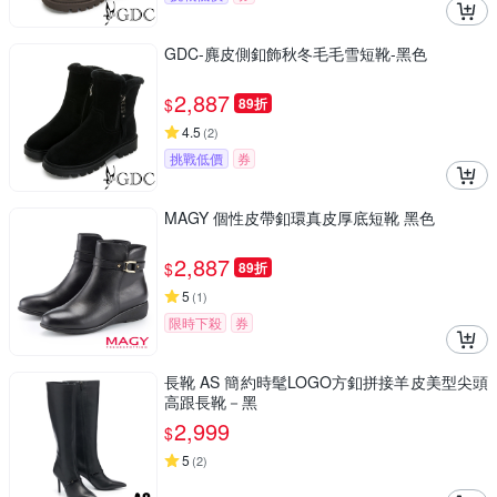
GDC-麂皮側釦飾秋冬毛毛雪短靴-黑色
2,887
$
89折
4.5
(
2
)
挑戰低價
券
MAGY 個性皮帶釦環真皮厚底短靴 黑色
2,887
$
89折
5
(
1
)
限時下殺
券
長靴 AS 簡約時髦LOGO方釦拼接羊皮美型尖頭
高跟長靴－黑
2,999
$
5
(
2
)