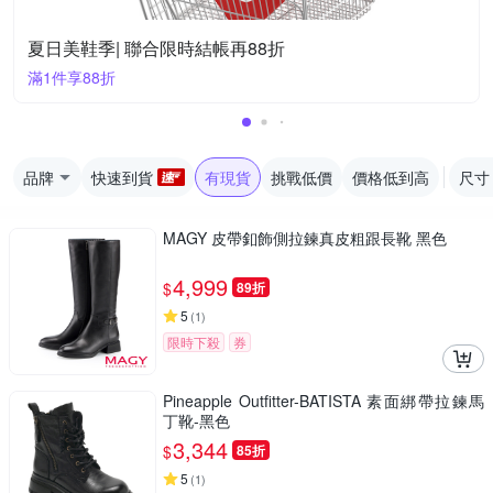
夏日美鞋季| 聯合限時結帳再88折
滿1件享88折
品牌
快速到貨
有現貨
挑戰低價
價格低到高
尺寸
MAGY 皮帶釦飾側拉鍊真皮粗跟長靴 黑色
4,999
$
89折
5
(
1
)
限時下殺
券
Pineapple Outfitter-BATISTA 素面綁帶拉鍊馬
丁靴-黑色
3,344
$
85折
5
(
1
)