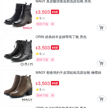
MAGY 真皮皺摺素面粗低跟短靴 黑色
3,503
$
89折
5
(
1
)
限時下殺
券
ORIN 經典綿羊皮綁帶馬丁靴 黑色
3,503
$
89折
5
(
1
)
限時下殺
券
MAGY 都會簡約牛皮環釦粗高跟短靴 橄欖綠
3,503
$
89折
5
(
1
)
限時下殺
券