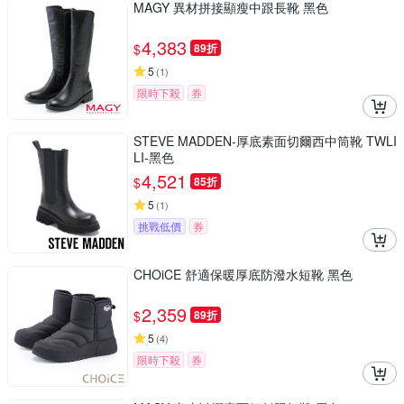
MAGY 異材拼接顯瘦中跟長靴 黑色
4,383
$
89折
5
(
1
)
限時下殺
券
STEVE MADDEN-厚底素面切爾西中筒靴 TWLI
LI-黑色
4,521
$
85折
5
(
1
)
挑戰低價
券
CHOiCE 舒適保暖厚底防潑水短靴 黑色
2,359
$
89折
5
(
4
)
限時下殺
券