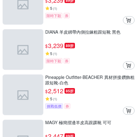
3,239
$
89折
5
(
1
)
限時下殺
券
DIANA 羊皮綁帶內側拉鍊粗跟短靴 黑色
3,239
$
89折
5
(
1
)
限時下殺
券
Pineapple Outfitter-BEACHER 異材拼接鑽飾粗
跟短靴-白色
2,512
$
85折
5
(
1
)
挑戰低價
券
MAGY 極簡摺邊羊皮高跟踝靴 可可
2,447
$
89折