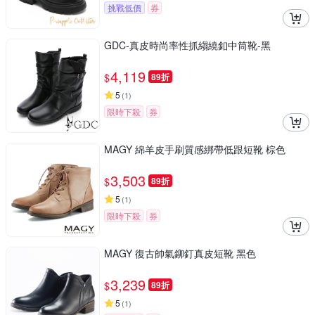
挑戰低價
券
GDC-真皮時尚率性抓縐繞釦中筒靴-黑
4,119
$
89折
5
(
1
)
限時下殺
券
MAGY 綿羊皮手刷質感綁帶低跟短靴 棕色
3,503
$
89折
5
(
1
)
限時下殺
券
MAGY 復古帥氣鉚釘真皮短靴 黑色
3,239
$
89折
5
(
1
)