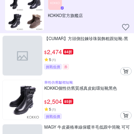
KOKKO官方旗艦店
【CUMAR】方頭側拉鍊珍珠裝飾粗跟短靴-黑
2,474
$
84折
5
(
1
)
挑戰低價
券
率性仿舊皺褶短靴
KOKKO個性仿舊質感真皮釦環短靴黑色
2,504
$
85折
5
(
1
)
挑戰低價
MAGY 牛皮菱格車線保暖羊毛低跟中筒靴 可可