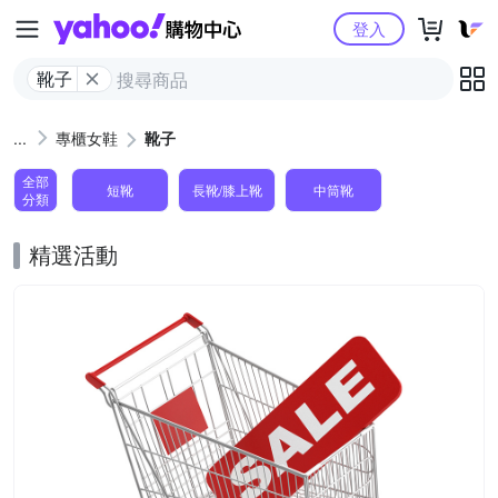
Yahoo購物中心
登入
靴子
專櫃女鞋
靴子
全部
短靴
長靴/膝上靴
中筒靴
分類
精選活動