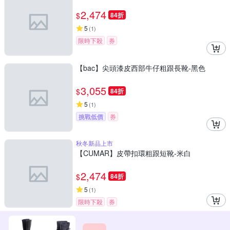
2,474
$
84折
5
(
1
)
限時下殺
券
【bac】尖頭漆皮西部牛仔粗跟長靴-黑色
3,055
$
84折
5
(
1
)
挑戰低價
券
秋冬新品上市
【CUMAR】皮帶扣環粗跟短靴-米白
2,474
$
84折
5
(
1
)
限時下殺
券