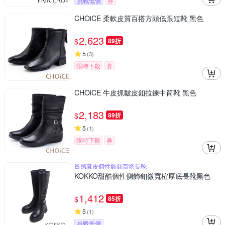
挑戰低價
券
CHOiCE 柔軟皮質百搭方頭低跟短靴 黑色
2,623
$
89折
5
(
3
)
限時下殺
券
CHOiCE 牛皮抓皺皮釦拉鍊中筒靴 黑色
2,183
$
89折
5
(
1
)
限時下殺
券
質感真皮個性飾釦百搭長靴
KOKKO甜酷個性側飾釦微寬楦厚底長靴黑色
1,412
$
85折
5
(
1
)
挑戰低價