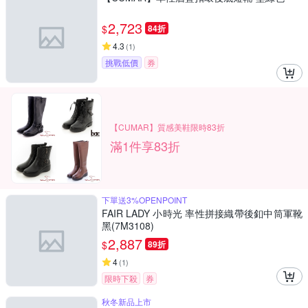
2,723
$
84折
4.3
(
1
)
挑戰低價
券
【CUMAR】質感美鞋限時83折
滿1件享83折
下單送3%OPENPOINT
FAIR LADY 小時光 率性拼接織帶後釦中筒軍靴
黑(7M3108)
2,887
$
89折
4
(
1
)
限時下殺
券
秋冬新品上市