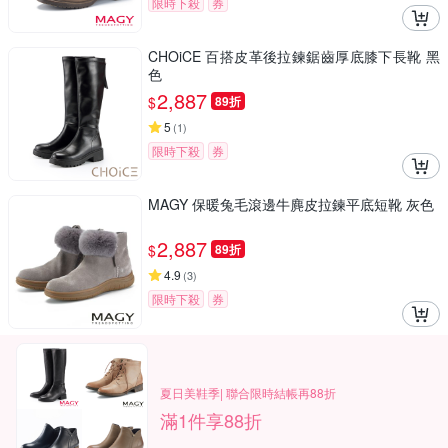
限時下殺
券
CHOiCE 百搭皮革後拉鍊鋸齒厚底膝下長靴 黑
色
2,887
$
89折
5
(
1
)
限時下殺
券
MAGY 保暖兔毛滾邊牛麂皮拉鍊平底短靴 灰色
2,887
$
89折
4.9
(
3
)
限時下殺
券
夏日美鞋季| 聯合限時結帳再88折
滿1件享88折