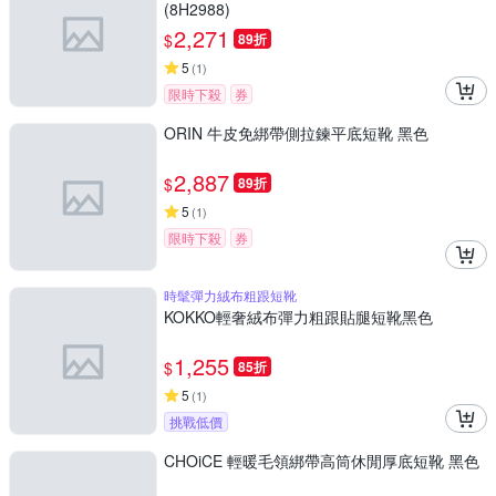
(8H2988)
2,271
$
89折
5
(
1
)
限時下殺
券
ORIN 牛皮免綁帶側拉鍊平底短靴 黑色
2,887
$
89折
5
(
1
)
限時下殺
券
時髦彈力絨布粗跟短靴
KOKKO輕奢絨布彈力粗跟貼腿短靴黑色
1,255
$
85折
5
(
1
)
挑戰低價
CHOiCE 輕暖毛領綁帶高筒休閒厚底短靴 黑色