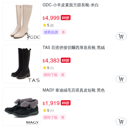
GDC-小羊皮素面方跟長靴-米白
4,999
$
89折
5
(
2
)
挑戰低價
券
TAS 百搭拼接切爾西厚底長靴 黑絨
4,383
$
89折
5
(
1
)
限時下殺
券
MAGY 泰迪絨毛百搭真皮短靴 黑色
1,919
$
89折
5
(
1
)
限時下殺
券