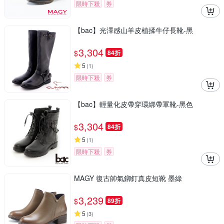
限時下殺
券
【bac】光澤感山羊皮植揉牛仔長靴-黑
3,304
$
84折
5
(
1
)
限時下殺
券
【bac】輕量化皮帶穿環綁帶軍靴-黑色
3,304
$
84折
5
(
1
)
限時下殺
券
MAGY 復古帥氣鉚釘真皮短靴 墨綠
3,239
$
89折
5
(
3
)