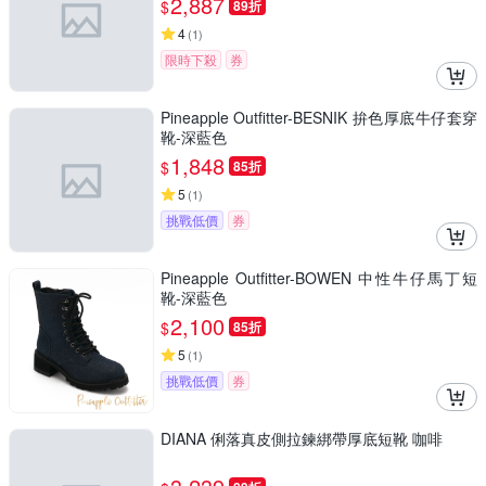
2,887
$
89折
4
(
1
)
限時下殺
券
Pineapple Outfitter-BESNIK 拚色厚底牛仔套穿
靴-深藍色
1,848
$
85折
5
(
1
)
挑戰低價
券
Pineapple Outfitter-BOWEN 中性牛仔馬丁短
靴-深藍色
2,100
$
85折
5
(
1
)
挑戰低價
券
DIANA 俐落真皮側拉鍊綁帶厚底短靴 咖啡