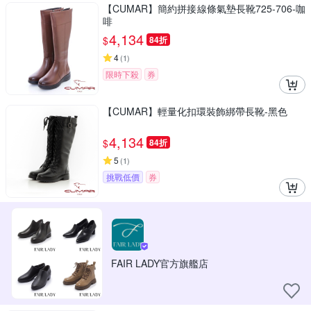
【CUMAR】簡約拼接線條氣墊長靴725-706-咖
啡
4,134
$
84折
4
(
1
)
限時下殺
券
【CUMAR】輕量化扣環裝飾綁帶長靴-黑色
4,134
$
84折
5
(
1
)
挑戰低價
券
FAIR LADY官方旗艦店