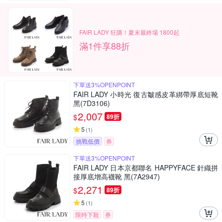
FAIR LADY 狂購！夏末最終場 1800起
滿1件享88折
下單送3%OPENPOINT
FAIR LADY 小時光 復古皺感皮革綁帶厚底短靴
黑(7D3106)
2,007
$
89折
5
(
1
)
挑戰低價
券
下單送3%OPENPOINT
FAIR LADY 日本京都聯名 HAPPYFACE 針織拼
接厚底增高襪靴 黑(7A2947)
2,271
$
89折
5
(
1
)
限時下殺
券