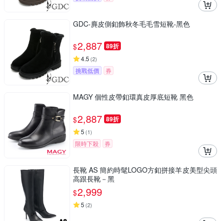
GDC-麂皮側釦飾秋冬毛毛雪短靴-黑色
2,887
$
89折
4.5
(
2
)
挑戰低價
券
MAGY 個性皮帶釦環真皮厚底短靴 黑色
2,887
$
89折
5
(
1
)
限時下殺
券
長靴 AS 簡約時髦LOGO方釦拼接羊皮美型尖頭
高跟長靴－黑
2,999
$
5
(
2
)