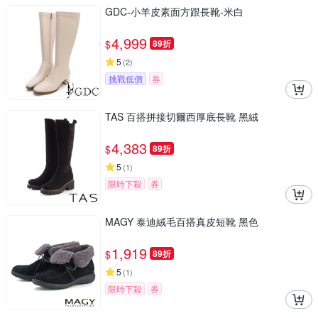
GDC-小羊皮素面方跟長靴-米白
4,999
$
89折
5
(
2
)
挑戰低價
券
TAS 百搭拼接切爾西厚底長靴 黑絨
4,383
$
89折
5
(
1
)
限時下殺
券
MAGY 泰迪絨毛百搭真皮短靴 黑色
1,919
$
89折
5
(
1
)
限時下殺
券