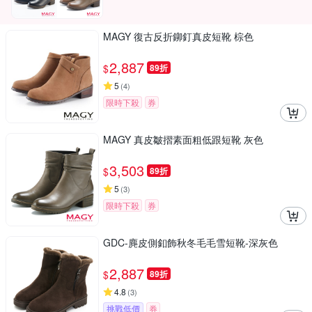
MAGY 復古反折鉚釘真皮短靴 棕色
2,887
$
89折
5
(
4
)
限時下殺
券
MAGY 真皮皺摺素面粗低跟短靴 灰色
3,503
$
89折
5
(
3
)
限時下殺
券
GDC-麂皮側釦飾秋冬毛毛雪短靴-深灰色
2,887
$
89折
4.8
(
3
)
挑戰低價
券