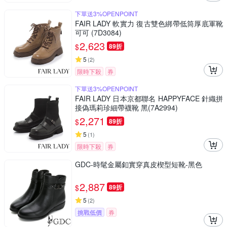
下單送3%OPENPOINT
FAIR LADY 軟實力 復古雙色綁帶低筒厚底軍靴
可可 (7D3084)
2,623
$
89折
5
(
2
)
限時下殺
券
下單送3%OPENPOINT
FAIR LADY 日本京都聯名 HAPPYFACE 針織拼
接偽瑪莉珍細帶襪靴 黑(7A2994)
2,271
$
89折
5
(
1
)
限時下殺
券
GDC-時髦金屬釦實穿真皮楔型短靴-黑色
2,887
$
89折
5
(
2
)
挑戰低價
券