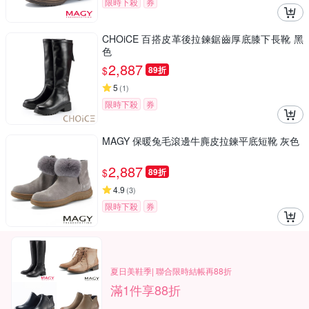
限時下殺
券
CHOiCE 百搭皮革後拉鍊鋸齒厚底膝下長靴 黑
色
2,887
$
89折
5
(
1
)
限時下殺
券
MAGY 保暖兔毛滾邊牛麂皮拉鍊平底短靴 灰色
2,887
$
89折
4.9
(
3
)
限時下殺
券
夏日美鞋季| 聯合限時結帳再88折
滿1件享88折