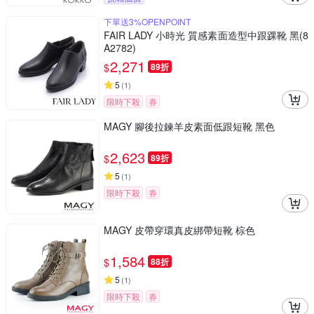
下單送3%OPENPOINT
FAIR LADY 小時光 質感素面造型中跟踝靴 黑(8
A2782)
2,271
$
89折
5
(
1
)
限時下殺
券
MAGY 腳後拉鍊羊皮素面低跟短靴 黑色
2,623
$
89折
5
(
1
)
限時下殺
券
MAGY 皮帶穿環真皮綁帶短靴 棕色
1,584
$
88折
5
(
1
)
限時下殺
券