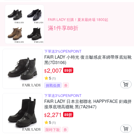
FAIR LADY 狂購！夏末最終場 1800起
滿1件享88折
下單送3%OPENPOINT
FAIR LADY 小時光 復古皺感皮革綁帶厚底短靴
黑(7D3106)
2,007
$
89折
5
(
1
)
挑戰低價
券
下單送3%OPENPOINT
FAIR LADY 日本京都聯名 HAPPYFACE 針織拼
接厚底增高襪靴 黑(7A2947)
2,271
$
89折
5
(
1
)
限時下殺
券