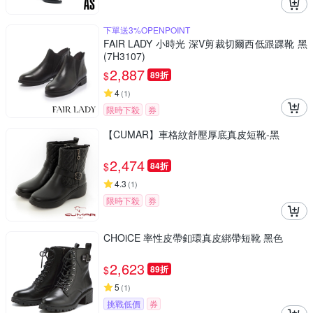
下單送3%OPENPOINT
FAIR LADY 小時光 深V剪裁切爾西低跟踝靴 黑
(7H3107)
2,887
$
89折
4
(
1
)
限時下殺
券
【CUMAR】車格紋舒壓厚底真皮短靴-黑
2,474
$
84折
4.3
(
1
)
限時下殺
券
CHOiCE 率性皮帶釦環真皮綁帶短靴 黑色
2,623
$
89折
5
(
1
)
挑戰低價
券