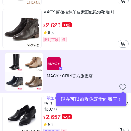
MAGY 腳後拉鍊羊皮素面低跟短靴 咖啡
2,623
$
89折
5
(
3
)
限時下殺
券
MAGY / ORIN官方旗艦店
下單送3%OPENPOINT
現在可以追蹤你喜愛的商店！
FAIR LADY 芯太軟 V字剪裁羊皮高跟踝靴 黑 (8
H3077)
2,657
$
82折
5
(
1
)