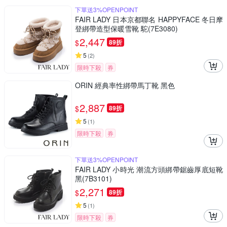
下單送3%OPENPOINT
FAIR LADY 日本京都聯名 HAPPYFACE 冬日摩
登綁帶造型保暖雪靴 駝(7E3080)
2,447
$
89折
5
(
2
)
限時下殺
券
ORIN 經典率性綁帶馬丁靴 黑色
2,887
$
89折
5
(
1
)
限時下殺
券
下單送3%OPENPOINT
FAIR LADY 小時光 潮流方頭綁帶鋸齒厚底短靴
黑(7B3101)
2,271
$
89折
5
(
1
)
限時下殺
券