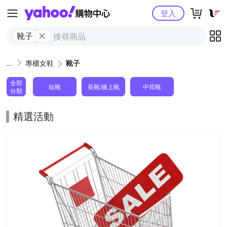
Yahoo購物中心
登入
靴子
專櫃女鞋
靴子
全部
短靴
長靴/膝上靴
中筒靴
分類
精選活動