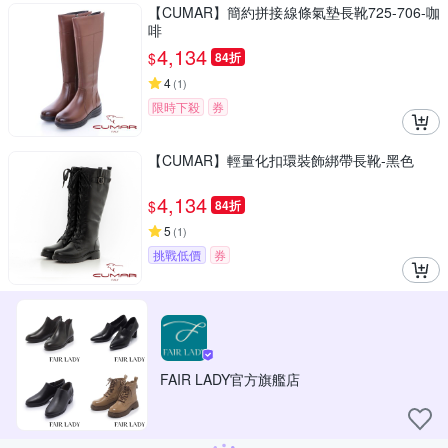
【CUMAR】簡約拼接線條氣墊長靴725-706-咖
啡
4,134
$
84折
4
(
1
)
限時下殺
券
【CUMAR】輕量化扣環裝飾綁帶長靴-黑色
4,134
$
84折
5
(
1
)
挑戰低價
券
FAIR LADY官方旗艦店