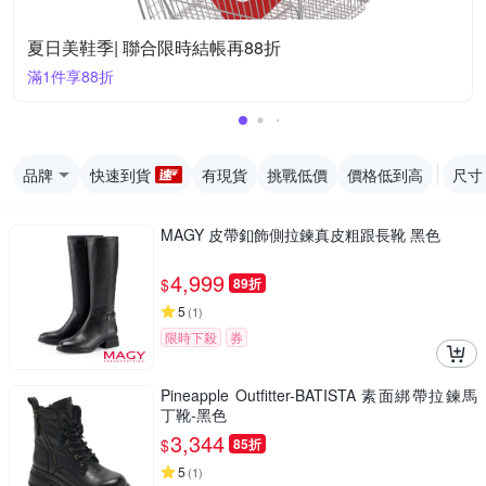
夏日美鞋季| 聯合限時結帳再88折
滿1件享88折
品牌
快速到貨
有現貨
挑戰低價
價格低到高
尺寸
MAGY 皮帶釦飾側拉鍊真皮粗跟長靴 黑色
4,999
$
89折
5
(
1
)
限時下殺
券
Pineapple Outfitter-BATISTA 素面綁帶拉鍊馬
丁靴-黑色
3,344
$
85折
5
(
1
)