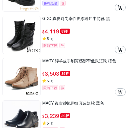
挑戰低價
券
GDC-真皮時尚率性抓縐繞釦中筒靴-黑
4,119
$
89折
5
(
1
)
限時下殺
券
MAGY 綿羊皮手刷質感綁帶低跟短靴 棕色
3,503
$
89折
5
(
1
)
限時下殺
券
MAGY 復古帥氣鉚釘真皮短靴 黑色
3,239
$
89折
5
(
1
)