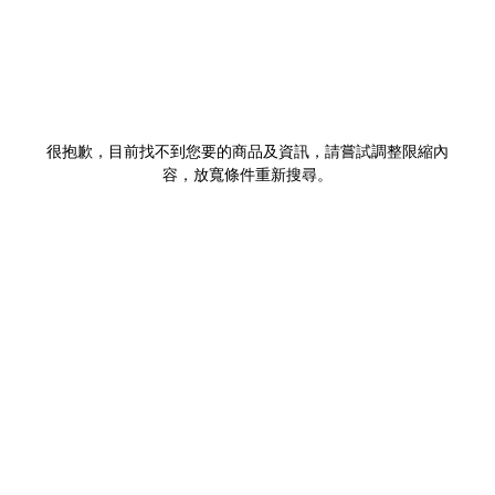
很抱歉，目前找不到您要的商品及資訊，請嘗試調整限縮內
容，放寬條件重新搜尋。