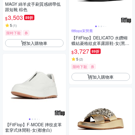
MAGY 綿羊皮手刷質感綁帶低
跟短靴 棕色
3,503
89折
$
5
(
1
)
fitflopx宋慧喬
限時下殺
券
【FitFlop】DELICATO 水鑽蝴
加入購物車
蝶結菱格紋皮革露跟鞋-女(黑
色)
3,727
89折
$
5
(
2
)
限時下殺
券
加入購物車
【FitFlop】F-MODE 摔纹皮革
套穿式休閒鞋-女(都會白)