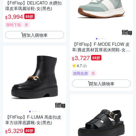
【FitFlop】DELICATO 水鑽扣
環皮革瑪麗珍鞋-女(黑色)
3,994
89折
$
限時下殺
券
加入購物車
【FitFlop】F-MODE FLOW 皮
革/麂皮異材質厚底休閒鞋-女
(薄荷藍混色)
3,727
89折
$
4.7
(
2
)
挑戰低價
券
加入購物車
【FitFlop】F-LUMA 馬銜扣皮
革方頭厚底踝靴-女(黑色)
5,329
89折
$