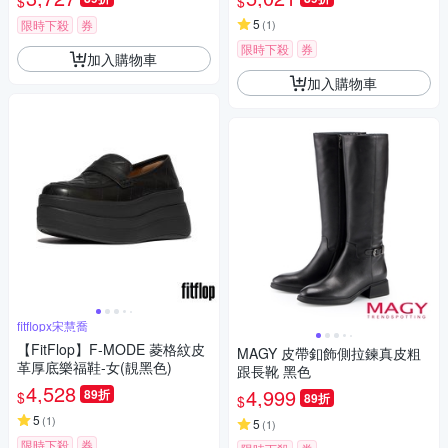
$
$
(靓黑色)
5
限時下殺
券
(
1
)
限時下殺
券
加入購物車
加入購物車
fitflopx宋慧喬
【FitFlop】F-MODE 菱格紋皮
MAGY 皮帶釦飾側拉鍊真皮粗
革厚底樂福鞋-女(靚黑色)
跟長靴 黑色
4,528
4,999
89折
$
89折
$
5
(
1
)
5
(
1
)
限時下殺
券