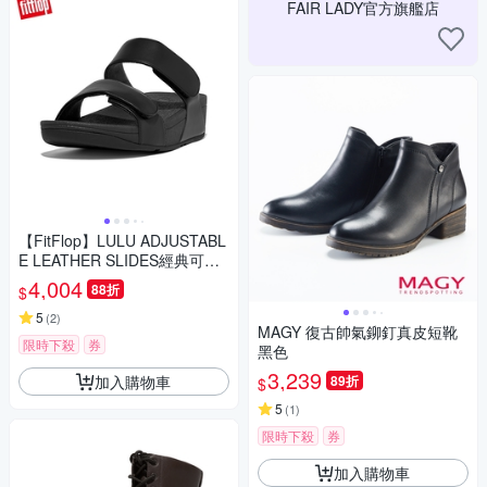
FAIR LADY官方旗艦店
【FitFlop】LULU ADJUSTABL
E LEATHER SLIDES經典可調
式皮革涼鞋-女(靚黑色)
4,004
88折
$
5
(
2
)
MAGY 復古帥氣鉚釘真皮短靴
限時下殺
券
黑色
3,239
加入購物車
89折
$
5
(
1
)
限時下殺
券
加入購物車