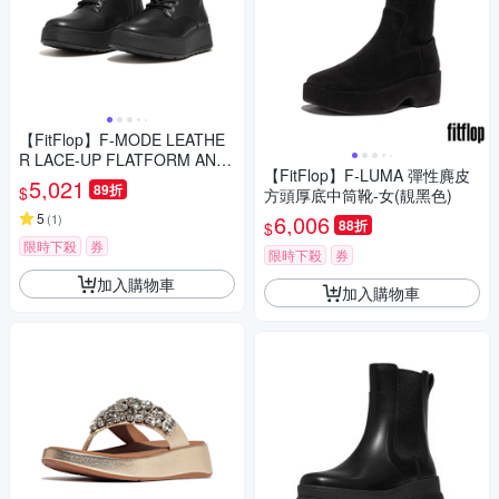
【FitFlop】F-MODE LEATHE
R LACE-UP FLATFORM ANKL
【FitFlop】F-LUMA 彈性麂皮
E BOOTS繫帶厚底短靴-女(靓
5,021
89折
$
方頭厚底中筒靴-女(靚黑色)
黑色)
5
6,006
(
1
)
88折
$
限時下殺
券
限時下殺
券
加入購物車
加入購物車