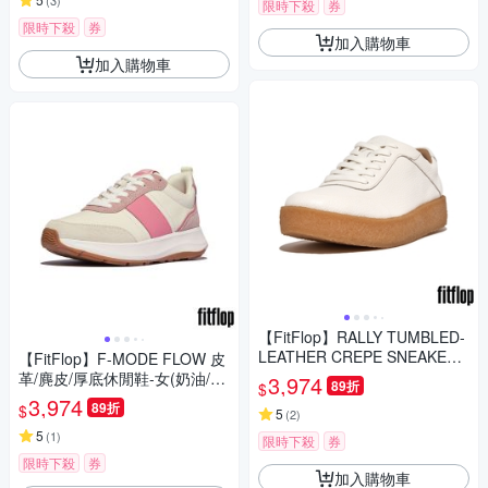
(
3
)
限時下殺
券
限時下殺
券
加入購物車
加入購物車
【FitFlop】RALLY TUMBLED-
LEATHER CREPE SNEAKERS
【FitFlop】F-MODE FLOW 皮
復古繫帶休閒鞋-女(都會白)
革/麂皮/厚底休閒鞋-女(奶油/粉
3,974
89折
$
色)
3,974
89折
$
5
(
2
)
5
(
1
)
限時下殺
券
限時下殺
券
加入購物車