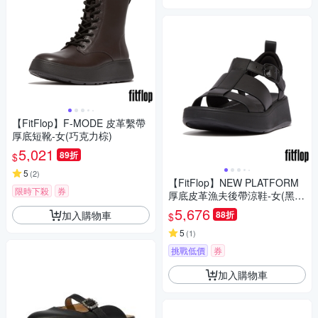
【FitFlop】F-MODE 皮革繫帶
厚底短靴-女(巧克力棕)
5,021
89折
$
5
(
2
)
【FitFlop】NEW PLATFORM
限時下殺
券
厚底皮革漁夫後帶涼鞋-女(黑
色)
5,676
加入購物車
88折
$
5
(
1
)
挑戰低價
券
加入購物車