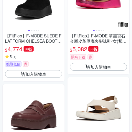
【FitFlop】F-MODE SUEDE F
【FitFlop】F-MODE 華麗寶石
LATFORM CHELSEA BOOTS
金屬皮革厚底夾腳涼鞋-女(紫紅
麂皮厚底短靴-女(靚黑色)
色)
4,774
5,082
88折
88折
$
$
5
(
1
)
限時下殺
券
挑戰低價
券
加入購物車
加入購物車