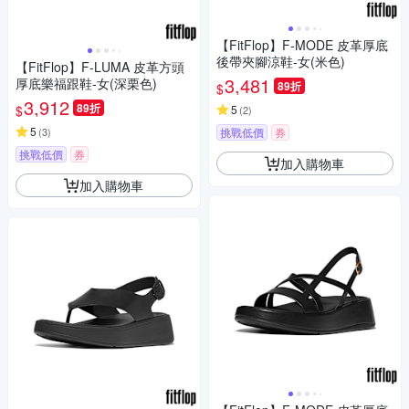
【FitFlop】F-MODE 皮革厚底
後帶夾腳涼鞋-女(米色)
【FitFlop】F-LUMA 皮革方頭
3,481
厚底樂福跟鞋-女(深栗色)
89折
$
3,912
89折
$
5
(
2
)
5
(
3
)
挑戰低價
券
挑戰低價
券
加入購物車
加入購物車