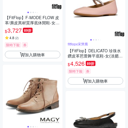
【FitFlop】F-MODE FLOW 皮
革/麂皮異材質厚底休閒鞋-女
(暗粉紅色混色)
3,727
89折
$
4.8
(
2
)
fitflopx宋慧喬
限時下殺
券
【FitFlop】DELICATO 珍珠水
加入購物車
鑽皮革芭蕾舞平底鞋-女(淡腮紅
色)
4,526
89折
$
限時下殺
券
加入購物車