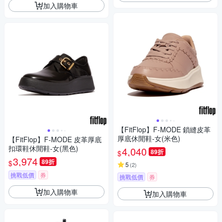
加入購物車
【FitFlop】F-MODE 鎖縫皮革
厚底休閒鞋-女(米色)
【FitFlop】F-MODE 皮革厚底
扣環鞋休閒鞋-女(黑色)
4,040
89折
$
3,974
89折
$
5
(
2
)
挑戰低價
券
挑戰低價
券
加入購物車
加入購物車