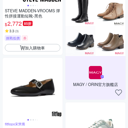
STEVE MADDEN-VROOMS 彈
性拼接運動短靴-黑色
2,772
85折
$
3.3
(
3
)
挑戰低價
券
加入購物車
MAGY / ORIN官方旗艦店
fitflopx宋慧喬