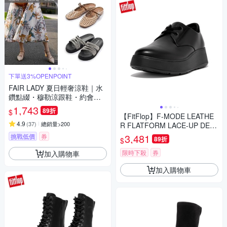
下單送3%OPENPOINT
FAIR LADY 夏日輕奢涼鞋｜水
鑽點綴・穆勒涼跟鞋・約會必
備
1,743
89折
$
【FitFlop】F-MODE LEATHE
4.9
(
37
)
總銷量>200
R FLATFORM LACE-UP DER
BIES厚底綁帶牛津鞋-女(靚黑
3,481
挑戰低價
券
89折
$
色)
限時下殺
券
加入購物車
加入購物車