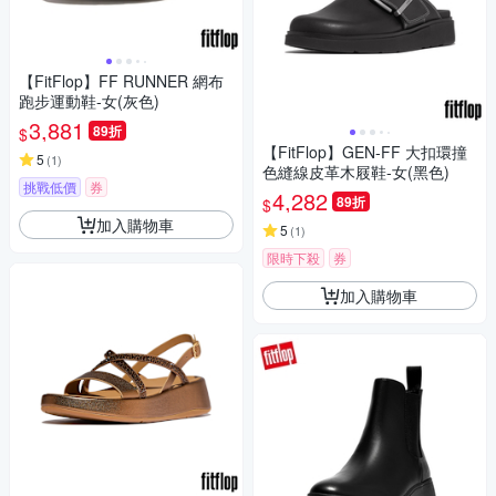
【FitFlop】FF RUNNER 網布
跑步運動鞋-女(灰色)
3,881
89折
$
【FitFlop】GEN-FF 大扣環撞
5
(
1
)
色縫線皮革木屐鞋-女(黑色)
挑戰低價
券
4,282
89折
$
加入購物車
5
(
1
)
限時下殺
券
加入購物車