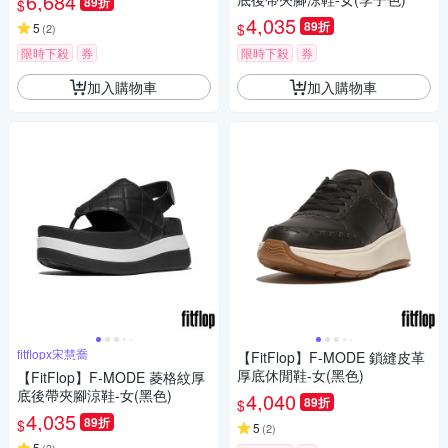
6,684
89折
$
4,035
89折
$
5
(
2
)
限時下殺
券
限時下殺
券
加入購物車
加入購物車
fitflopx宋慧喬
【FitFlop】F-MODE 鎖縫皮革
厚底休閒鞋-女(黑色)
【FitFlop】F-MODE 菱格紋厚
底後帶夾腳涼鞋-女(黑色)
4,040
89折
$
4,035
89折
$
5
(
2
)
5