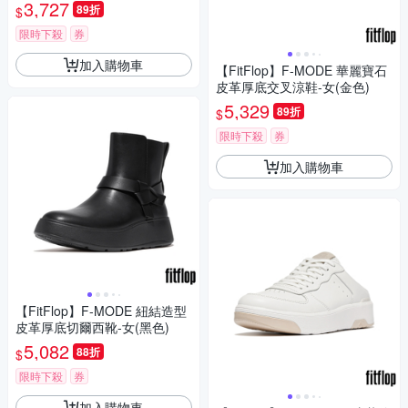
3,727
89折
$
限時下殺
券
加入購物車
【FitFlop】F-MODE 華麗寶石
皮革厚底交叉涼鞋-女(金色)
5,329
89折
$
限時下殺
券
加入購物車
【FitFlop】F-MODE 紐結造型
皮革厚底切爾西靴-女(黑色)
5,082
88折
$
限時下殺
券
加入購物車