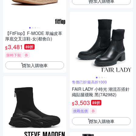
加入購物車
【FitFlop】F-MODE 草編皮革
厚底交叉涼鞋-女(都會白)
3,481
89折
$
限時下殺
券
加入購物車
售價已折!最高折1000
FAIR LADY 小時光 潮流百搭針
織貼腿襪靴 黑(7A2982)
3,503
89折
$
挑戰低價
券
加入購物車