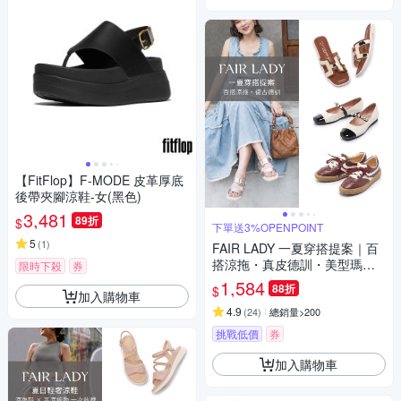
【FitFlop】F-MODE 皮革厚底
後帶夾腳涼鞋-女(黑色)
3,481
89折
$
下單送3%OPENPOINT
5
(
1
)
FAIR LADY 一夏穿搭提案｜百
搭涼拖・真皮德訓・美型瑪莉
限時下殺
券
珍 多款 均一價
1,584
88折
$
加入購物車
4.9
(
24
)
總銷量>200
挑戰低價
券
加入購物車