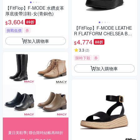
【FitFlop】F-MODE 水鑽皮革
厚底後帶涼鞋-女(青銅色)
3,604
89折
$
【FitFlop】F-MODE LEATHE
挑戰低價
券
R FLATFORM CHELSEA BOO
TS全皮革厚底短靴-女(靚黑色)
4,774
加入購物車
88折
$
3.3
(
2
)
限時下殺
券
加入購物車
夏日美鞋季| 聯合限時結帳再88折