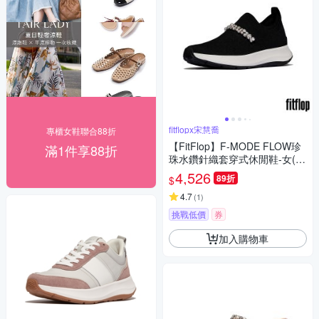
fitflopx宋慧喬
專櫃女鞋聯合88折
【FitFlop】F-MODE FLOW珍
滿1件享88折
珠水鑽針織套穿式休閒鞋-女(黑
色)
4,526
89折
$
4.7
(
1
)
挑戰低價
券
加入購物車