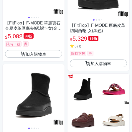
【FitFlop】F-MODE 華麗寶石
【FitFlop】F-MODE 厚底皮革
金屬皮革厚底夾腳涼鞋-女(金
切爾西靴-女(黑色)
色)
5,082
88折
$
5,329
89折
$
限時下殺
券
5
(
1
)
限時下殺
券
加入購物車
加入購物車