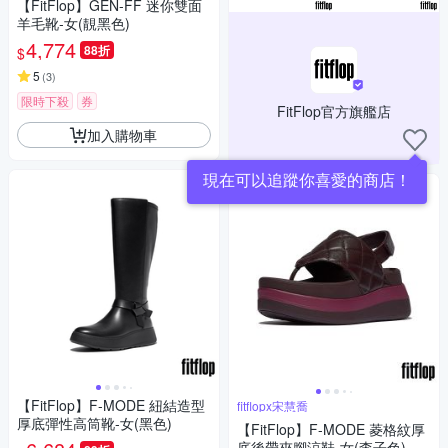
【FitFlop】GEN-FF 迷你雙面
羊毛靴-女(靚黑色)
4,774
88折
$
5
(
3
)
限時下殺
券
FitFlop官方旗艦店
加入購物車
現在可以追蹤你喜愛的商店！
【FitFlop】F-MODE 紐結造型
fitflopx宋慧喬
厚底彈性高筒靴-女(黑色)
【FitFlop】F-MODE 菱格紋厚
底後帶夾腳涼鞋-女(李子色)