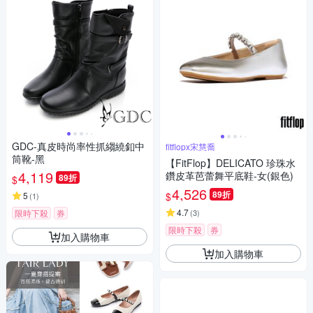
GDC-真皮時尚率性抓縐繞釦中
fitflopx宋慧喬
筒靴-黑
【FitFlop】DELICATO 珍珠水
4,119
鑽皮革芭蕾舞平底鞋-女(銀色)
89折
$
4,526
89折
$
5
(
1
)
4.7
限時下殺
券
(
3
)
限時下殺
券
加入購物車
加入購物車