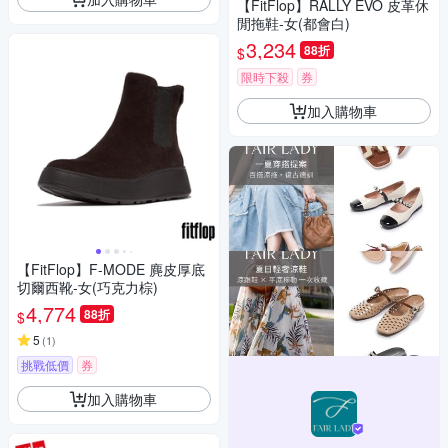
【FitFlop】RALLY EVO 皮革休
閒拖鞋-女(都會白)
3,234
88折
$
限時下殺
券
加入購物車
【FitFlop】F-MODE 麂皮厚底
切爾西靴-女(巧克力棕)
4,774
88折
$
5
(
1
)
挑戰低價
券
加入購物車