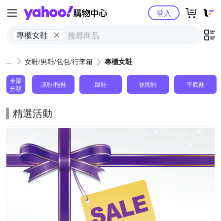
Yahoo購物中心
登入
專櫃女鞋
女鞋/男鞋/包包/行李箱
專櫃女鞋
全部
涼鞋/拖鞋
跟鞋
休閒鞋
平底鞋
分類
精選活動