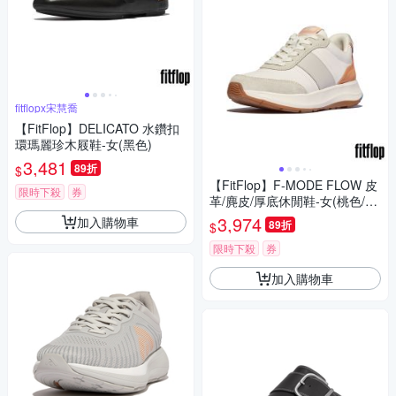
fitflopx宋慧喬
【FitFlop】DELICATO 水鑽扣
環瑪麗珍木屐鞋-女(黑色)
3,481
89折
$
【FitFlop】F-MODE FLOW 皮
限時下殺
券
革/麂皮/厚底休閒鞋-女(桃色/法
國藍混色)
3,974
加入購物車
89折
$
限時下殺
券
加入購物車