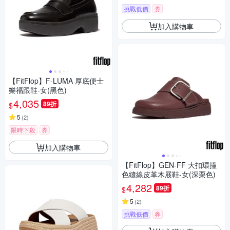
挑戰低價
券
加入購物車
【FitFlop】F-LUMA 厚底便士
樂福跟鞋-女(黑色)
4,035
89折
$
5
(
2
)
限時下殺
券
加入購物車
【FitFlop】GEN-FF 大扣環撞
色縫線皮革木屐鞋-女(深栗色)
4,282
89折
$
5
(
2
)
挑戰低價
券