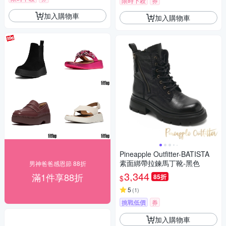
限時下殺
券
加入購物車
加入購物車
Pineapple Outfitter-BATISTA
素面綁帶拉鍊馬丁靴-黑色
男神爸爸感恩節 88折
3,344
滿1件享88折
85折
$
5
(
1
)
挑戰低價
券
加入購物車