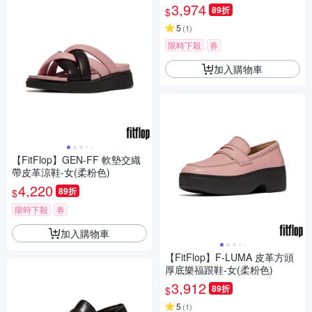
復古繫帶休閒鞋-女(白石色)
3,974
89折
$
5
(
1
)
限時下殺
券
加入購物車
【FitFlop】GEN-FF 軟墊交織
帶皮革涼鞋-女(柔粉色)
4,220
89折
$
限時下殺
券
加入購物車
【FitFlop】F-LUMA 皮革方頭
厚底樂福跟鞋-女(柔粉色)
3,912
89折
$
5
(
1
)