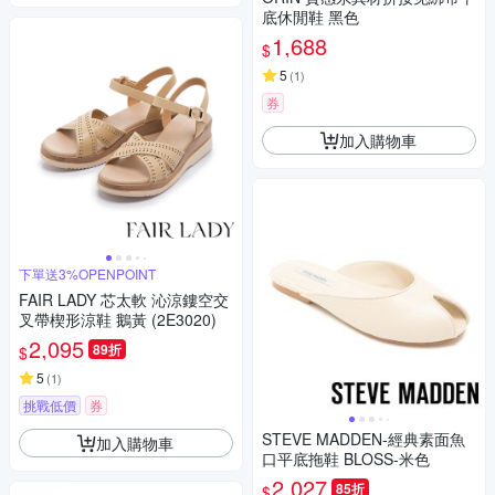
底休閒鞋 黑色
1,688
$
5
(
1
)
券
加入購物車
下單送3%OPENPOINT
FAIR LADY 芯太軟 沁涼鏤空交
叉帶楔形涼鞋 鵝黃 (2E3020)
2,095
89折
$
5
(
1
)
挑戰低價
券
STEVE MADDEN-經典素面魚
加入購物車
口平底拖鞋 BLOSS-米色
2,027
85折
$