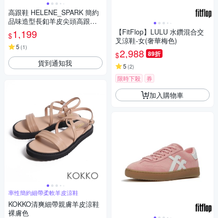
高跟鞋 HELENE_SPARK 簡約
品味造型長釦羊皮尖頭高跟鞋
－米
1,199
【FitFlop】LULU 水鑽混合交
$
叉涼鞋-女(奢華梅色)
5
(
1
)
2,988
89折
$
貨到通知我
5
(
2
)
限時下殺
券
加入購物車
率性簡約細帶柔軟羊皮涼鞋
KOKKO清爽細帶親膚羊皮涼鞋
裸膚色