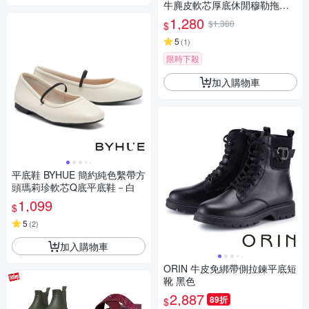
牛麂皮軟芯厚底休閒穆勒拖鞋
－米
1,280
$1,380
$
5
(
1
)
限時下殺
加入購物車
平底鞋 BYHUE 簡約純色繫帶方
頭瑪莉珍軟芯Q底平底鞋－白
1,099
$
5
(
2
)
加入購物車
ORIN 牛皮免綁帶側拉鍊平底短
靴 黑色
2,887
89折
$