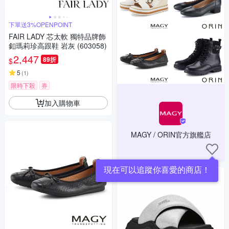
下單送3%OPENPOINT
FAIR LADY 芯太軟 獨特品牌飾
釦瑪莉珍高跟鞋 岩灰 (603058)
2,447
89折
$
5
(
1
)
限時下殺
券
加入購物車
MAGY / ORIN官方旗艦店
現在可以追蹤你喜愛的商店！