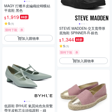
MAGY 打蠟羊皮編織紋蝴蝶結
平底鞋 黑色
1,919
89折
$
5
(
1
)
STEVE MADDEN-交叉寬帶厚
限時下殺
券
底拖鞋 SPINNER-R-銀色
加入購物車
1,344
85折
$
5
(
1
)
限時下殺
券
加入購物車
低跟鞋 BYHUE 氣質純色魚骨繫
帶羊皮軟芯尖頭低跟鞋－綠