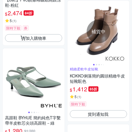
鞋-粉紅
2,474
84折
$
5
(
1
)
限時下殺
券
補貨中
加入購物車
精緻柔軟牛皮短靴
KOKKO俐落簡約圓頭精緻牛皮
短靴駝色
1,412
85折
$
5
(
1
)
限時下殺
貨到通知我
高跟鞋 BYHUE 簡約純色T字繫
帶羊皮軟芯尖頭高跟鞋－綠
1,280
$1,380
$