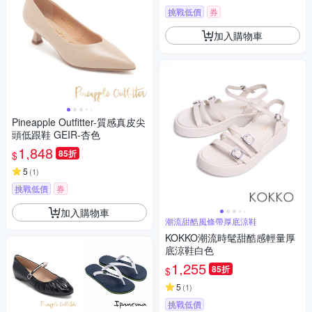
挑戰低價
券
加入購物車
Pineapple Outfitter-質感真皮尖
頭低跟鞋 GEIR-杏色
1,848
85折
$
5
(
1
)
挑戰低價
券
加入購物車
潮流甜酷風條帶厚底涼鞋
KOKKO潮流時髦甜酷感輕量厚
底涼鞋白色
1,255
85折
$
5
(
1
)
挑戰低價