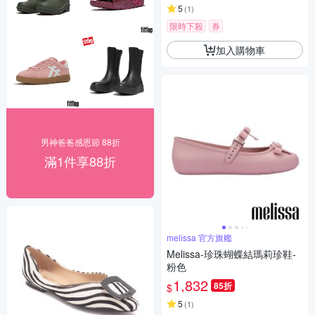
5
(
1
)
限時下殺
券
加入購物車
男神爸爸感恩節 88折
滿1件享88折
melissa 官方旗艦
Melissa-珍珠蝴蝶結瑪莉珍鞋-
粉色
1,832
85折
$
5
(
1
)