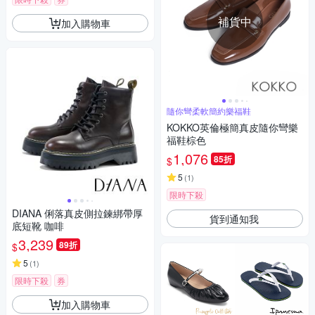
補貨中
加入購物車
隨你彎柔軟簡約樂福鞋
KOKKO英倫極簡真皮隨你彎樂
福鞋棕色
1,076
85折
$
5
(
1
)
限時下殺
DIANA 俐落真皮側拉鍊綁帶厚
貨到通知我
底短靴 咖啡
3,239
89折
$
5
(
1
)
限時下殺
券
加入購物車