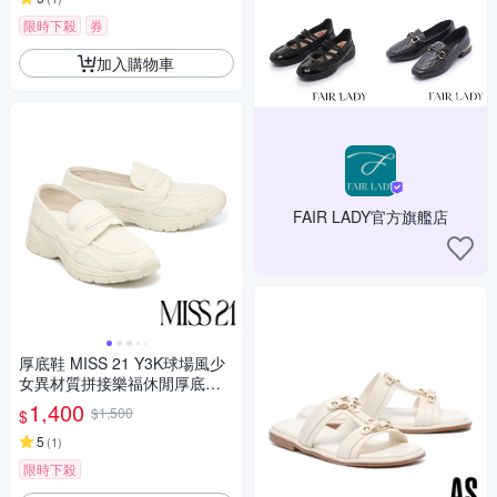
限時下殺
券
加入購物車
FAIR LADY官方旗艦店
厚底鞋 MISS 21 Y3K球場風少
女異材質拼接樂福休閒厚底鞋
－白
1,400
$1,500
$
5
(
1
)
限時下殺