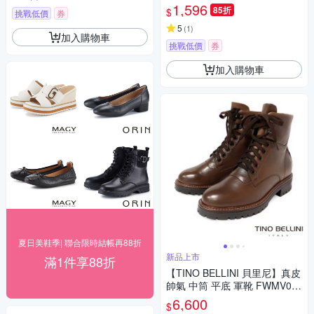
1,596
85折
$
挑戰低價
券
5
(
1
)
加入購物車
挑戰低價
券
加入購物車
夏日美鞋季| 聯合限時結帳再88折
新品上市
滿1件享88折
【TINO BELLINI 貝里尼】真皮
帥氣 中筒 平底 軍靴 FWMV01
7-6(巧克力色)
6,600
$