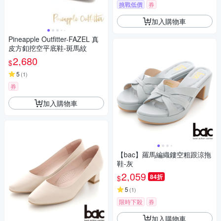
挑戰低價
券
加入購物車
Pineapple Outfitter-FAZEL 真
皮方釦挖空平底鞋-斑馬紋
2,680
$
5
(
1
)
券
加入購物車
【bac】羅馬編織鏤空粗跟涼拖
鞋-灰
2,059
84折
$
5
(
1
)
限時下殺
券
加入購物車