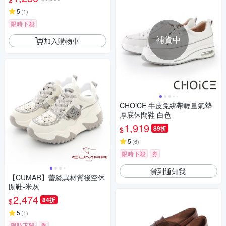
5
(
1
)
限時下殺
補貨中
加入購物車
CHOiCE 牛皮免綁帶輕量氣墊
厚底休閒鞋 白色
1,919
89折
$
5
(
6
)
限時下殺
券
貨到通知我
【CUMAR】蕾絲異材質後空休
閒鞋-米灰
2,474
84折
$
5
(
1
)
限時下殺
券