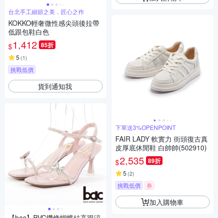
台北手工細節之美，匠心之作
KOKKO輕奢微性感尖頭後拉帶
低跟包鞋白色
1,412
85折
$
5
(
1
)
挑戰低價
貨到通知我
下單送3%OPENPOINT
FAIR LADY 軟實力 街頭復古真
皮厚底休閒鞋 白帥帥(502910)
2,535
89折
$
5
(
2
)
挑戰低價
券
加入購物車
【bac】PVC鑽條蝴蝶結高跟涼