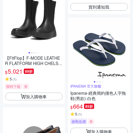
貨到通知我
【FitFlop】F-MODE LEATHE
R FLATFORM HIGH CHELSE
A BOOTS全皮革厚底中筒靴-女
5,021
89折
$
(靓黑色)
5
(
1
)
IPANEMA 官方旗艦
限時下殺
券
Ipanema-經典簡約撞色人字拖
加入購物車
鞋(男款)-白色
664
85折
$
5
(
1
)
挑戰低價
券
加入購物車