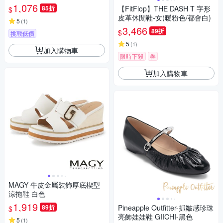
1,076
85折
【FitFlop】THE DASH T 字形
$
皮革休閒鞋-女(暖粉色/都會白)
5
(
1
)
3,466
89折
$
挑戰低價
5
(
1
)
加入購物車
限時下殺
券
加入購物車
MAGY 牛皮金屬裝飾厚底楔型
涼拖鞋 白色
1,919
89折
Pineapple Outfitter-抓皺感珍珠
$
亮飾娃娃鞋 GIICHI-黑色
5
(
1
)