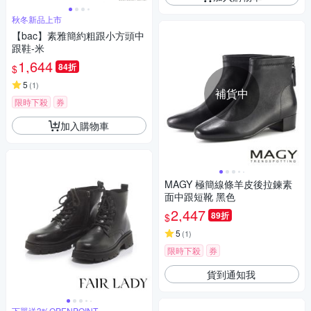
秋冬新品上市
【bac】素雅簡約粗跟小方頭中
跟鞋-米
1,644
84折
$
5
(
1
)
補貨中
限時下殺
券
加入購物車
MAGY 極簡線條羊皮後拉鍊素
面中跟短靴 黑色
2,447
89折
$
5
(
1
)
限時下殺
券
貨到通知我
下單送3%OPENPOINT