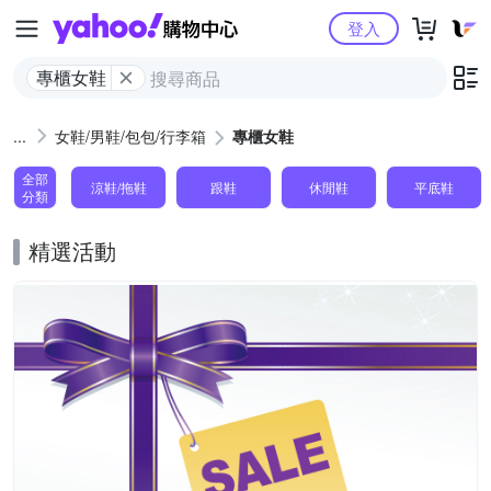
Yahoo購物中心
登入
專櫃女鞋
女鞋/男鞋/包包/行李箱
專櫃女鞋
全部
涼鞋/拖鞋
跟鞋
休閒鞋
平底鞋
分類
精選活動