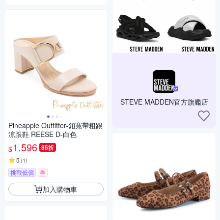
STEVE MADDEN官方旗艦店
Pineapple Outfitter-釦寬帶粗跟
涼跟鞋 REESE D-白色
1,596
85折
$
5
(
1
)
挑戰低價
券
加入購物車