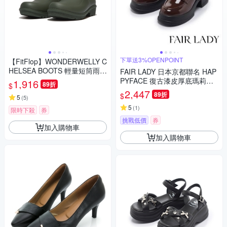
下單送3%OPENPOINT
【FitFlop】WONDERWELLY C
HELSEA BOOTS 輕量短筒雨
FAIR LADY 日本京都聯名 HAP
靴-女(深綠色)
PYFACE 復古漆皮厚底瑪莉珍
1,916
89折
$
鞋 楓糖棕 (5A2978)
2,447
89折
$
5
(
5
)
5
(
1
)
限時下殺
券
挑戰低價
券
加入購物車
加入購物車