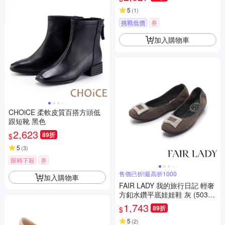
5
(
1
)
挑戰低價
券
加入購物車
CHOiCE 柔軟皮質百搭方頭低
跟短靴 黑色
2,623
89折
$
5
(
3
)
限時下殺
券
售價已折!最高折1000
加入購物車
FAIR LADY 我的旅行日記 輕奢
方釦水鑽平底娃娃鞋 灰 (50300
0)
1,743
89折
$
5
(
2
)