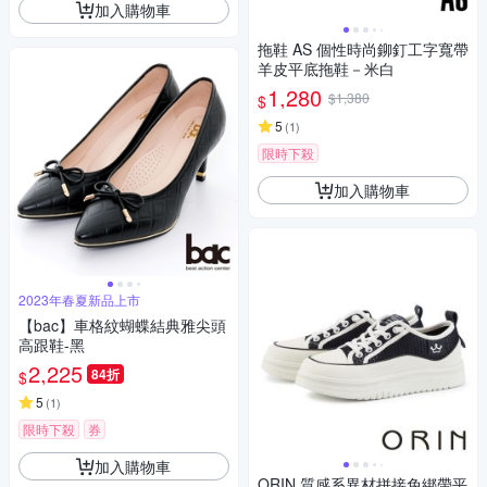
加入購物車
拖鞋 AS 個性時尚鉚釘工字寬帶
羊皮平底拖鞋－米白
1,280
$1,380
$
5
(
1
)
限時下殺
加入購物車
2023年春夏新品上市
【bac】車格紋蝴蝶結典雅尖頭
高跟鞋-黑
2,225
84折
$
5
(
1
)
限時下殺
券
加入購物車
ORIN 質感系異材拼接免綁帶平