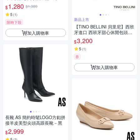
1,280
$1,380
$
5
(
1
)
新品上市
限時下殺
【TINO BELLINI 貝里尼】西班
牙進口 西班牙甜心休閒包頭平
加入購物車
底麻底鞋草編鞋 FZCV009-7
3,200
$
(金+粉紅色)
5
(
1
)
券
加入購物車
長靴 AS 簡約時髦LOGO方釦拼
接羊皮美型尖頭高跟長靴－黑
2,999
$
5
(
2
)