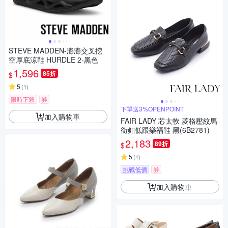
STEVE MADDEN-澎澎交叉挖
空厚底涼鞋 HURDLE 2-黑色
1,596
85折
$
5
(
1
)
限時下殺
券
下單送3%OPENPOINT
加入購物車
FAIR LADY 芯太軟 菱格壓紋馬
銜釦低跟樂福鞋 黑(6B2781)
2,183
89折
$
5
(
1
)
挑戰低價
券
加入購物車