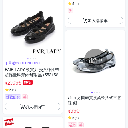
5
(
1
)
券
加入購物車
補貨中
下單送3%OPENPOINT
FAIR LADY 軟實力 交叉彈性帶
超輕量厚彈休閒鞋 黑 (553152)
2,095
89折
$
5
(
1
)
挑戰低價
券
viina 方圓頭真皮柔軟法式平底
鞋-銀
加入購物車
990
$
5
(
1
)
活動
券