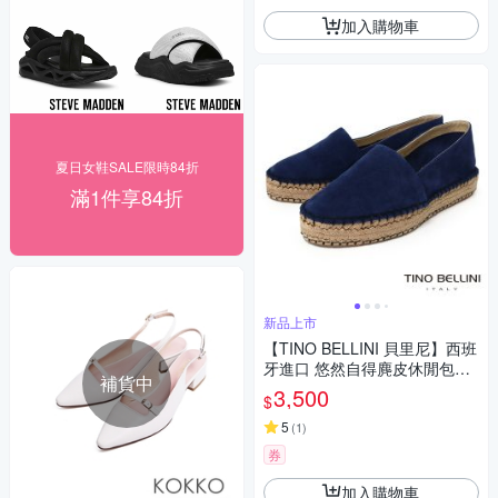
加入購物車
夏日女鞋SALE限時84折
滿1件享84折
新品上市
【TINO BELLINI 貝里尼】西班
牙進口 悠然自得麂皮休閒包頭
補貨中
平底草編鞋 FZCT020-4(深藍
3,500
$
色)
5
(
1
)
券
加入購物車