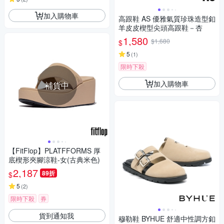
加入購物車
高跟鞋 AS 優雅氣質珍珠造型釦
羊皮皮楔型尖頭高跟鞋－杏
1,580
$1,680
$
5
(
1
)
限時下殺
加入購物車
補貨中
【FitFlop】PLATFFORMS 厚
底楔形夾腳涼鞋-女(古典米色)
2,187
89折
$
5
(
2
)
限時下殺
券
貨到通知我
穆勒鞋 BYHUE 舒適中性調方釦