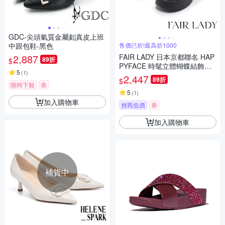
GDC-尖頭氣質金屬釦真皮上班
中跟包鞋-黑色
售價已折!最高折1000
2,887
FAIR LADY 日本京都聯名 HAP
89折
$
PYFACE 時髦立體蝴蝶結飾釦
5
(
1
)
厚底涼鞋 黑 (2E3024)
2,447
89折
$
限時下殺
券
5
(
1
)
加入購物車
挑戰低價
券
加入購物車
補貨中