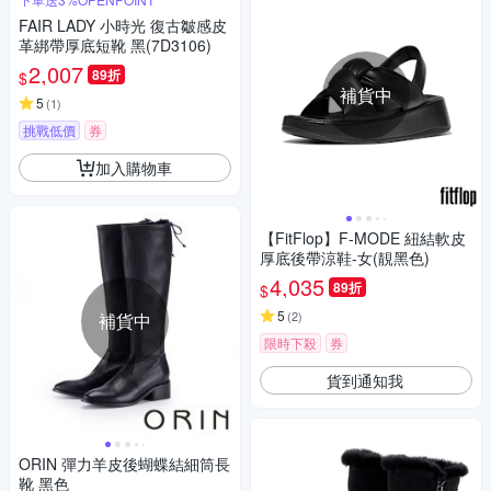
FAIR LADY 小時光 復古皺感皮
革綁帶厚底短靴 黑(7D3106)
2,007
89折
$
補貨中
5
(
1
)
挑戰低價
券
加入購物車
【FitFlop】F-MODE 紐結軟皮
厚底後帶涼鞋-女(靚黑色)
4,035
89折
$
5
(
2
)
補貨中
限時下殺
券
貨到通知我
ORIN 彈力羊皮後蝴蝶結細筒長
靴 黑色