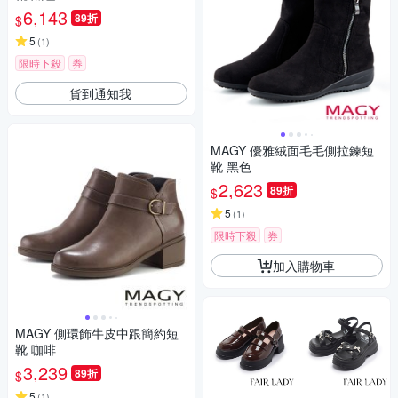
6,143
89折
$
5
(
1
)
限時下殺
券
貨到通知我
MAGY 優雅絨面毛毛側拉鍊短
靴 黑色
2,623
89折
$
5
(
1
)
限時下殺
券
加入購物車
MAGY 側環飾牛皮中跟簡約短
靴 咖啡
3,239
89折
$
5
(
1
)