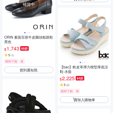
補貨中
ORIN 素面百搭牛皮圓頭粗跟鞋
黑色
1,743
89折
$
5
(
1
)
限時下殺
券
【bac】軟皮革彈力楔型厚底涼
貨到通知我
鞋-水藍
2,225
84折
$
5
(
2
)
限時下殺
券
加入購物車