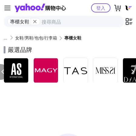
Yahoo購物中心
登入
專櫃女鞋
女鞋/男鞋/包包/行李箱
專櫃女鞋
嚴選品牌