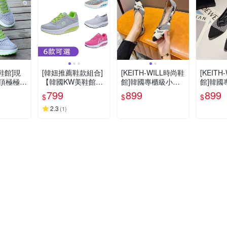
鞋館]現
[韓妞推薦鞋款組合]
[KEITH-WILL時尚鞋
[KEIT
頂極極簡
【韓國KW美鞋館】
館]韓國專櫃級小香
館]韓國
走運動鞋
韓國專櫃頂極登山健
風少女輕感雲針織鞋
風女伶
799
899
899
$
$
$
鞋/厚底/
走運動鞋系列(運動
編織鞋(娃娃鞋/莫卡
編織鞋(
鞋/跑步鞋/厚底/休閒
2.3
辛/豆豆鞋/穆勒鞋/跟
辛/豆豆
(
1
)
鞋)(時時樂限定)
鞋)
鞋)