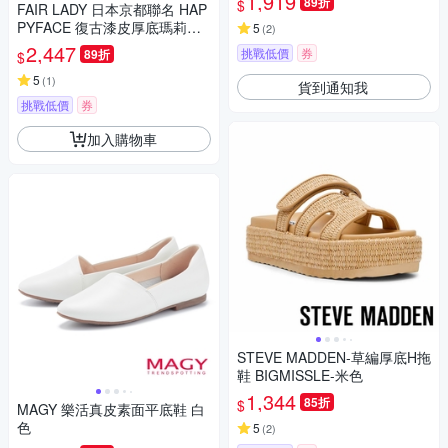
1,919
89折
$
FAIR LADY 日本京都聯名 HAP
PYFACE 復古漆皮厚底瑪莉珍
5
(
2
)
鞋 漆黑 (5A2978)
2,447
挑戰低價
券
89折
$
5
(
1
)
貨到通知我
挑戰低價
券
加入購物車
STEVE MADDEN-草編厚底H拖
鞋 BIGMISSLE-米色
1,344
85折
$
MAGY 樂活真皮素面平底鞋 白
色
5
(
2
)