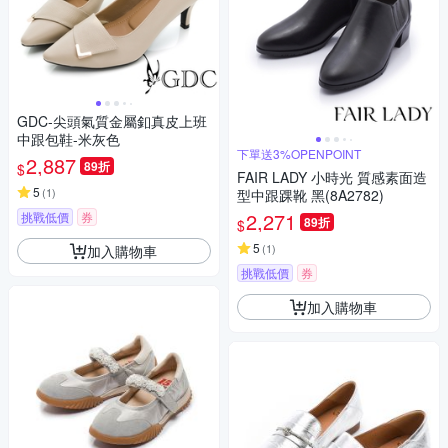
GDC-尖頭氣質金屬釦真皮上班
中跟包鞋-米灰色
下單送3%OPENPOINT
2,887
89折
$
FAIR LADY 小時光 質感素面造
5
(
1
)
型中跟踝靴 黑(8A2782)
2,271
挑戰低價
券
89折
$
5
(
1
)
加入購物車
挑戰低價
券
加入購物車