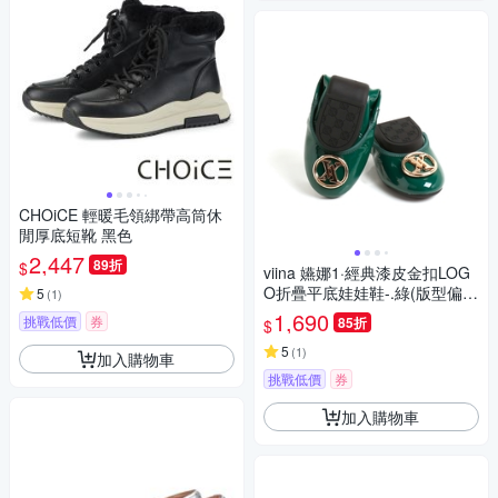
CHOiCE 輕暖毛領綁帶高筒休
閒厚底短靴 黑色
2,447
89折
$
viina 嬿娜1·經典漆皮金扣LOG
O折疊平底娃娃鞋-.綠(版型偏小
5
(
1
)
1碼)
1,690
挑戰低價
券
85折
$
5
(
1
)
加入購物車
挑戰低價
券
加入購物車