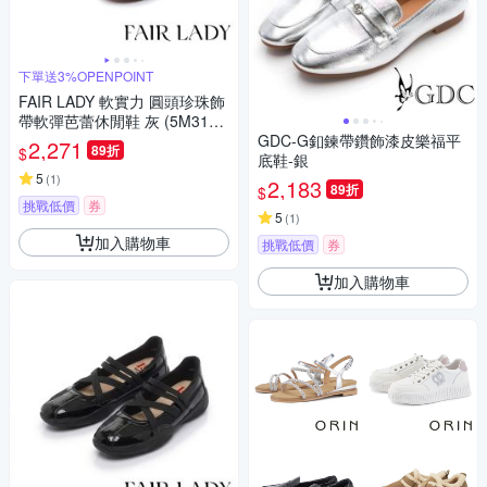
下單送3%OPENPOINT
FAIR LADY 軟實力 圓頭珍珠飾
帶軟彈芭蕾休閒鞋 灰 (5M313
6)
GDC-G釦鍊帶鑽飾漆皮樂福平
2,271
89折
$
底鞋-銀
5
(
1
)
2,183
89折
$
挑戰低價
券
5
(
1
)
加入購物車
挑戰低價
券
加入購物車