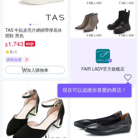
TAS 牛貼皮亮片網綁帶厚底休
閒鞋 黑色
1,743
89折
$
5
(
1
)
挑戰低價
券
FAIR LADY官方旗艦店
加入購物車