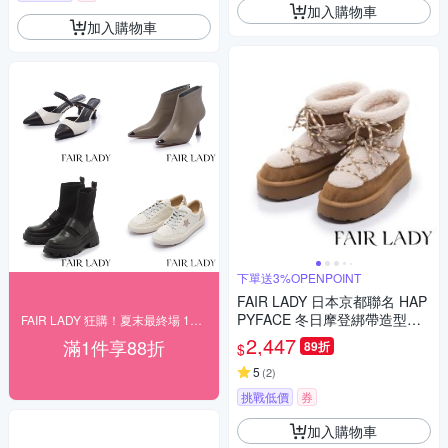
加入購物車
加入購物車
下單送3%OPENPOINT
FAIR LADY 日本京都聯名 HAP
PYFACE 冬日摩登綁帶造型保
FAIR LADY 狂購！夏末最終場 1800起
暖雪靴 駝(7E3080)
2,447
滿1件享88折
89折
$
5
(
2
)
挑戰低價
券
加入購物車