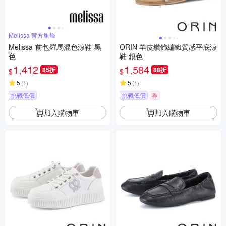
Melissa 官方旗艦
Melissa-前包羅馬混色涼鞋-黑
ORIN 羊皮鑽飾編織質感平底涼
色
鞋 銀色
1,412
1,584
85折
88折
$
$
5
5
(
1
)
(
1
)
挑戰低價
挑戰低價
券
加入購物車
加入購物車