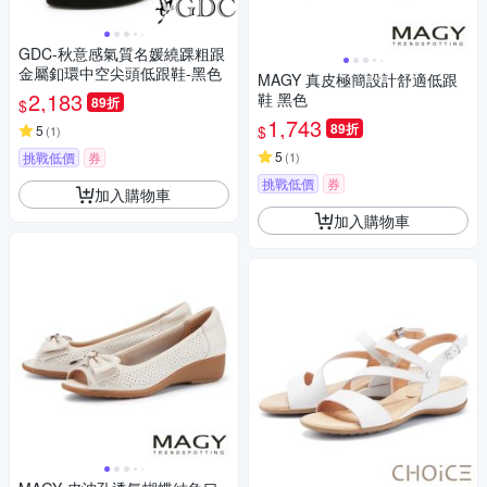
GDC-秋意感氣質名媛繞踝粗跟
金屬釦環中空尖頭低跟鞋-黑色
MAGY 真皮極簡設計舒適低跟
2,183
鞋 黑色
89折
$
1,743
89折
$
5
(
1
)
5
挑戰低價
券
(
1
)
挑戰低價
券
加入購物車
加入購物車