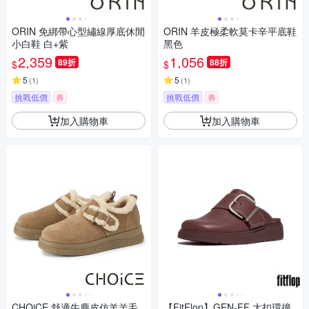
ORIN 免綁帶心型繡線厚底休閒
ORIN 羊皮極柔軟莫卡辛平底鞋
小白鞋 白+紫
黑色
2,359
1,056
89折
88折
$
$
5
5
(
1
)
(
1
)
挑戰低價
券
挑戰低價
券
加入購物車
加入購物車
CHOiCE 舒適牛麂皮仿羊羔毛
【FitFlop】GEN-FF 大扣環撞