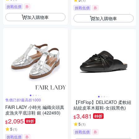
(
1
)
挑戰低價
券
挑戰低價
券
加入購物車
加入購物車
售價已折!最高折1000
【FitFlop】DELICATO 柔軟紐
FAIR LADY 小時光 編織尖頭真
結紋皮革木屐鞋-女(靚黑色)
皮漁夫平底涼鞋 銀 (422493)
3,481
89折
$
2,095
89折
$
5
(
1
)
5
(
1
)
挑戰低價
券
挑戰低價
券