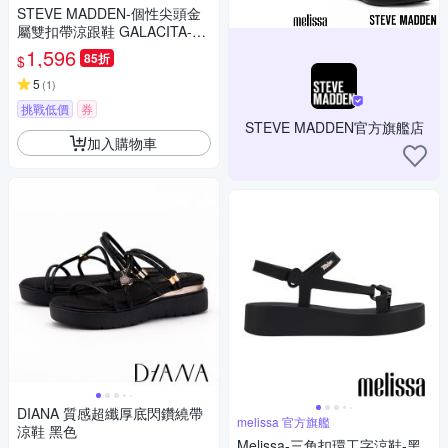
STEVE MADDEN-個性尖頭金
屬雙扣帶涼跟鞋 GALACITA-黑
色
1,596
85折
$
5
(
1
)
挑戰低價
券
STEVE MADDEN官方旗艦店
加入購物車
DIANA 質感超纖厚底閃鑽繞帶
melissa 官方旗艦
涼鞋 黑色
Melissa-三角扣環工字涼鞋-黑