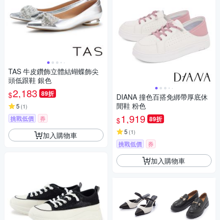
TAS 牛皮鑽飾立體結蝴蝶飾尖
頭低跟鞋 銀色
2,183
89折
$
DIANA 撞色百搭免綁帶厚底休
閒鞋 粉色
5
(
1
)
1,919
挑戰低價
券
89折
$
5
(
1
)
加入購物車
挑戰低價
券
加入購物車