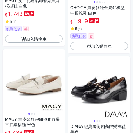
MAGY 皮沖孔透氣蝴蝶結魚口
楔型鞋 白色
CHOiCE 真皮斜邊金屬釦楔型
1,743
中跟涼鞋 白色
89折
$
1,919
89折
$
5
(
1
)
5
挑戰低價
券
(
1
)
挑戰低價
券
加入購物車
加入購物車
MAGY 羊皮金飾綴釦優雅百搭
平底樂福鞋 米色
DIANA 經典馬銜釦高跟樂福鞋
1,486
黑色
89折