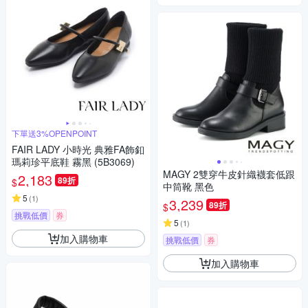
下單送3%OPENPOINT
FAIR LADY 小時光 典雅FA飾釦
瑪莉珍平底鞋 霧黑 (5B3069)
MAGY 2雙穿牛皮針織襪套低跟
2,183
89折
$
中筒靴 黑色
5
(
1
)
3,239
89折
$
挑戰低價
券
5
(
1
)
加入購物車
挑戰低價
券
加入購物車