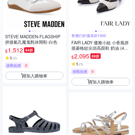
售價已折!最高折1000
STEVE MADDEN-FLAGSHIP
拼接氣孔魔鬼氈休閒鞋-白色
FAIR LADY 優雅小姐 小香風拼
接菱格紋尖頭高跟鞋 奶油 (4M
1,512
84折
$
2874)
2,095
89折
$
5
(
1
)
5
(
1
)
挑戰低價
券
挑戰低價
券
加入購物車
加入購物車