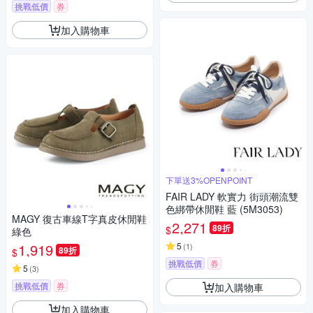
挑戰低價
券
加入購物車
下單送3%OPENPOINT
FAIR LADY 軟實力 街頭潮流雙
色綁帶休閒鞋 藍 (5M3053)
MAGY 復古車線T字真皮休閒鞋
2,271
89折
$
綠色
1,919
5
(
1
)
89折
$
挑戰低價
券
5
(
3
)
挑戰低價
券
加入購物車
加入購物車