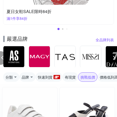
夏日女鞋SALE限時84折
滿1件享84折
嚴選品牌
全品牌列表
分類
品牌
快速到貨
有現貨
挑戰低價
價格低到