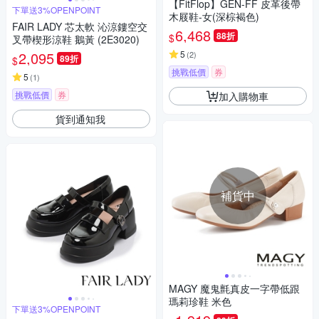
【FitFlop】GEN-FF 皮革後帶
下單送3%OPENPOINT
木屐鞋-女(深棕褐色)
FAIR LADY 芯太軟 沁涼鏤空交
6,468
88折
$
叉帶楔形涼鞋 鵝黃 (2E3020)
2,095
5
(
2
)
89折
$
挑戰低價
券
5
(
1
)
挑戰低價
券
加入購物車
貨到通知我
補貨中
MAGY 魔鬼氈真皮一字帶低跟
瑪莉珍鞋 米色
下單送3%OPENPOINT