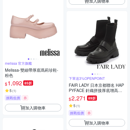
加入購物車
melissa 官方旗艦
Melissa-雙細帶厚底瑪莉珍鞋-
粉色
下單送3%OPENPOINT
1,092
85折
$
FAIR LADY 日本京都聯名 HAP
PYFACE 針織拼接厚底增高襪
5
(
1
)
靴 黑(7A2947)
2,271
挑戰低價
券
89折
$
5
(
1
)
加入購物車
挑戰低價
券
加入購物車