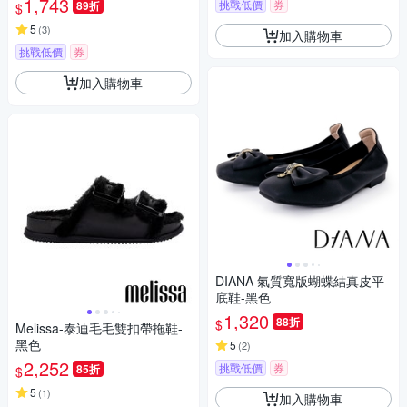
1,743
挑戰低價
券
89折
$
5
(
3
)
加入購物車
挑戰低價
券
加入購物車
DIANA 氣質寬版蝴蝶結真皮平
底鞋-黑色
1,320
88折
$
Melissa-泰迪毛毛雙扣帶拖鞋-
黑色
5
(
2
)
2,252
挑戰低價
券
85折
$
5
(
1
)
加入購物車