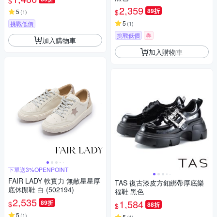
$
2,359
89折
$
5
(
1
)
5
挑戰低價
(
1
)
挑戰低價
券
加入購物車
加入購物車
下單送3%OPENPOINT
FAIR LADY 軟實力 無敵星星厚
TAS 復古漆皮方釦綁帶厚底樂
底休閒鞋 白 (502194)
福鞋 黑色
2,535
1,584
89折
$
88折
$
5
(
1
)
5