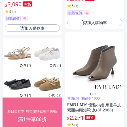
2,090
82折
$
5
(
1
)
5
(
1
)
挑戰低價
券
挑戰低價
券
加入購物車
加入購物車
售價已折!最高折1000
FAIR LADY 優雅小姐 摩登羊皮
素面尖頭短靴 灰(8H2988)
夏日美鞋季| 聯合限時結帳再88折
2,271
89折
滿1件享88折
$
5
(
1
)