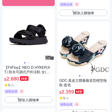
挑戰低價
券
加入購物車
【FitFlop】NEO-D-HYKER(X
T) 防水可調式戶外涼鞋-女(午
夜藍)
2,680
89折
$
GDC-真皮立體薔薇造型楔型拖
鞋-藍色
5
(
1
)
2,359
挑戰低價
券
89折
$
5
(
1
)
加入購物車
挑戰低價
券