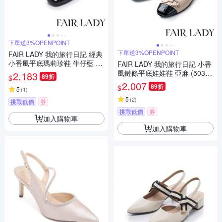
下單送3%OPENPOINT
下單送3%OPENPOINT
FAIR LADY 我的旅行日記 經典
小香風平底瑪莉珍鞋 牛仔藍 (5
FAIR LADY 我的旅行日記 小香
B2944)
風鏈條平底娃娃鞋 亞麻 (50300
2,183
89折
$
1)
2,007
89折
$
5
(
1
)
5
(
2
)
挑戰低價
券
挑戰低價
券
加入購物車
加入購物車