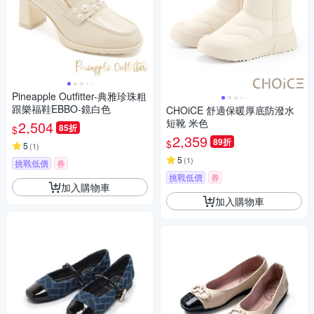
Pineapple Outfitter-典雅珍珠粗
跟樂福鞋EBBO-鏡白色
CHOiCE 舒適保暖厚底防潑水
短靴 米色
2,504
85折
$
2,359
89折
$
5
(
1
)
5
(
1
)
挑戰低價
券
挑戰低價
券
加入購物車
加入購物車