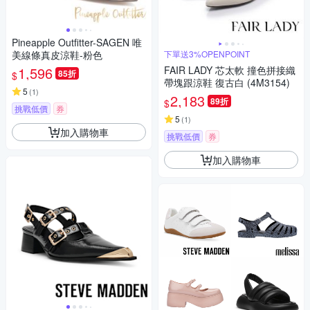
Pineapple Outfitter-SAGEN 唯
美線條真皮涼鞋-粉色
下單送3%OPENPOINT
1,596
FAIR LADY 芯太軟 撞色拼接織
85折
$
帶塊跟涼鞋 復古白 (4M3154)
5
(
1
)
2,183
89折
$
挑戰低價
券
5
(
1
)
加入購物車
挑戰低價
券
加入購物車