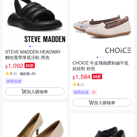
STEVE MADDEN-HEADWAY
麵包寬帶厚底涼鞋-黑色
CHOiCE 牛皮飛織鑽刺繡平底
1,092
85折
$
娃娃鞋 粉色
5
(
5
)
總銷量>50
1,584
88折
$
挑戰低價
5
(
1
)
加入購物車
挑戰低價
券
加入購物車