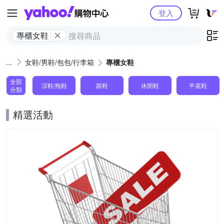
Yahoo購物中心
登入
專櫃女鞋
女鞋/男鞋/包包/行李箱
專櫃女鞋
全部
涼鞋/拖鞋
跟鞋
休閒鞋
平底鞋
分類
精選活動