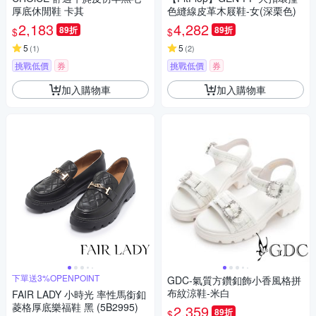
厚底休閒鞋 卡其
色縫線皮革木屐鞋-女(深栗色)
2,183
4,282
89折
89折
$
$
5
5
(
1
)
(
2
)
挑戰低價
券
挑戰低價
券
加入購物車
加入購物車
下單送3%OPENPOINT
GDC-氣質方鑽釦飾小香風格拼
布紋涼鞋-米白
FAIR LADY 小時光 率性馬銜釦
菱格厚底樂福鞋 黑 (5B2995)
2,359
89折
$