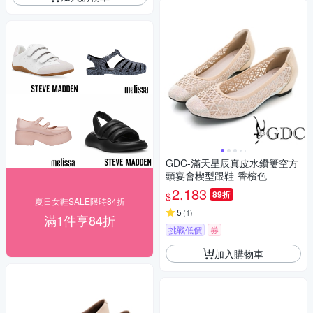
GDC-滿天星辰真皮水鑽簍空方
頭宴會楔型跟鞋-香檳色
2,183
89折
$
夏日女鞋SALE限時84折
5
(
1
)
滿1件享84折
挑戰低價
券
加入購物車