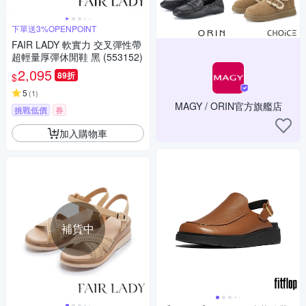
下單送3%OPENPOINT
FAIR LADY 軟實力 交叉彈性帶
超輕量厚彈休閒鞋 黑 (553152)
2,095
89折
$
5
(
1
)
MAGY / ORIN官方旗艦店
挑戰低價
券
加入購物車
補貨中