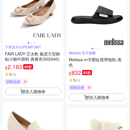
下單送3%OPENPOINT
Melissa 官方旗艦
FAIR LADY 芯太軟 氣質方型飾
釦小貓中跟鞋 典雅杏(602940)
Melissa-m字壓紋寬帶拖鞋-黑
色
2,183
89折
$
832
85折
$
5
(
1
)
5
(
1
)
挑戰低價
券
挑戰低價
券
加入購物車
加入購物車