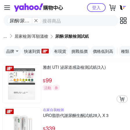
Yahoo購物中心
登入
尿酮/尿酸
檢測試紙
居家檢測/耳額溫槍
尿酮/尿酸檢測試紙
品牌
快速到貨
有現貨
挑戰低價
價格低到高
種類
雅創 UTI 泌尿道感染檢測試紙(3入)
99
$
活動
券
在家自我檢測
URO脂肪代謝尿酮生酮試紙28入 X 3
339
$