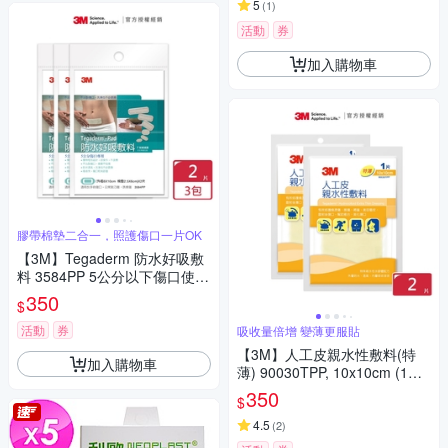
5
(
1
)
活動
券
加入購物車
膠帶棉墊二合一，照護傷口一片OK
【3M】Tegaderm 防水好吸敷
料 3584PP 5公分以下傷口使用
(2片/包，共3包 )
350
$
活動
券
吸收量倍增 變薄更服貼
【3M】人工皮親水性敷料(特
加入購物車
薄) 90030TPP, 10x10cm (1片/
包) x2包
350
$
4.5
(
2
)