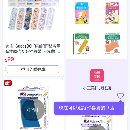
SuperBO (康膚寶)醫療用
商店
黏性膠帶及黏性繃帶-未滅菌 醫
療防水OK繃(20入)
99
$
加入購物車
小三美日旗艦店
現在可以追蹤你喜愛的商店！
補貨中