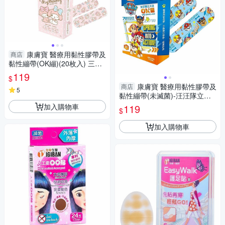
康膚寶 醫療用黏性膠帶及
商店
黏性繃帶(OK繃)(20枚入) 三麗
鷗Sanrio授權 款式可選【小三
119
$
美日】DS015144
康膚寶 醫療用黏性膠帶及
商店
5
黏性繃帶(未滅菌)-汪汪隊立大
功 OK繃【小三美日】空運禁送
加入購物車
119
$
DS018660
加入購物車