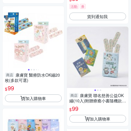
活動
券
貨到通知我
康膚寶 醫療防水OK繃20
商店
枚(多款可選)
99
$
康膚寶 聯名慈善公益OK
商店
加入購物車
繃(10入)附贈療癒小書隨機款
靖娟兒童安全文教基金會 X in b
99
$
erry
加入購物車