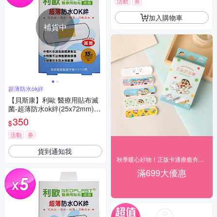
活動
券
加入購物車
補貨中
超薄防水ok絆
【貝斯康】利歐 醫療用貼布滅
菌-超薄防水ok絆(25x72mm)15
片x5盒
350
$
活動
券
貨到通知我
秋季暖心好物！正版卡通療癒夯貨89折起
滿699大優惠