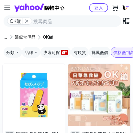
Yahoo購物中心
登入
OK繃
醫療常備品
OK繃
分類
品牌
快速到貨
有現貨
挑戰低價
價格低到