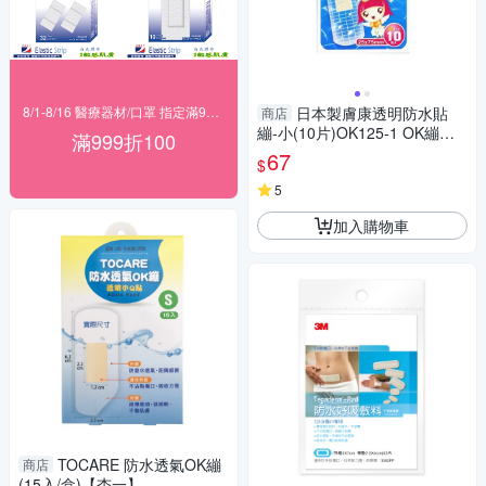
8/1-8/16 醫療器材/口罩 指定滿999折100
日本製膚康透明防水貼
商店
繃-小(10片)OK125-1 OK繃
滿999折100
【小三美日】DS002665
67
$
5
加入購物車
TOCARE 防水透氣OK繃
商店
(15入/盒)【杏一】