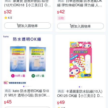
康膚寶 急救絆創貼-綜合
日華急救繃 防水透氣OK
商店
商店
(12片)OK018【小三美日】OK
繃 彈性伸縮OK繃 彈力繃 人工
繃 DS002668
皮 傷口繃帶
32
42
$
$
4.5
活動
加入購物車
加入購物車
kato 防水透明OK繃 S10
商店
卡通圖案防水貼繃(10入)
商店
片 M5片 透明小Q貼 防水OK繃
OK125 OK繃【小三美日】DS0
OK繃 創可貼 傷口貼 黏性膠帶
02666
45
49
$
$