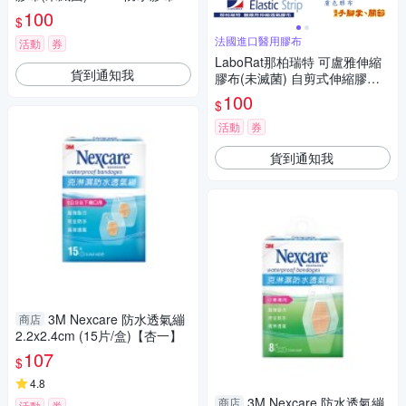
片(1.9x3.8cm)
100
$
法國進口醫用膠布
活動
券
LaboRat那柏瑞特 可盧雅伸縮
貨到通知我
膠布(未滅菌) 自剪式伸縮膠布1
捲(100x6cm)
100
$
活動
券
貨到通知我
3M Nexcare 防水透氣繃
商店
2.2x2.4cm (15片/盒)【杏一】
107
$
4.8
3M Nexcare 防水透氣繃
商店
活動
券