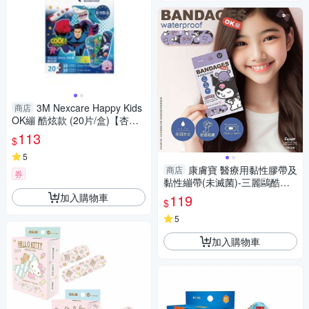
3M Nexcare Happy Kids
商店
OK繃 酷炫款 (20片/盒)【杏
一】
113
$
5
康膚寶 醫療用黏性膠帶及
商店
券
黏性繃帶(未滅菌)-三麗鷗酷洛
米貼繃(20枚/盒) OK繃 台製 禁
加入購物車
119
$
空運 DS025159
5
加入購物車