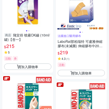
飛宜得 噴霧OK繃 (10ml/
商店
法國進口醫用膠布
罐)【杏一】
LaboRat那柏瑞特 可盧雅伸縮
215
膠布(未滅菌) 伸縮膠布中20片
$
(2x6cm)(4盒組)
219
5
$
活動
券
4.3
(
1
)
活動
加入購物車
加入購物車