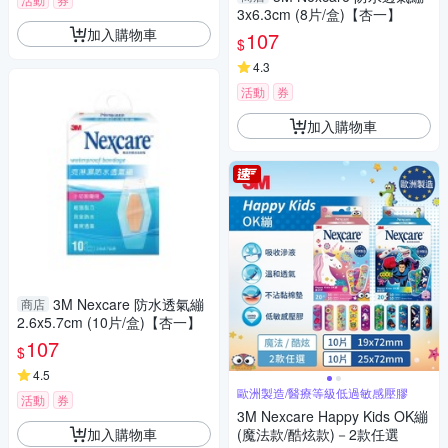
3x6.3cm (8片/盒)【杏一】
加入購物車
107
$
4.3
活動
券
加入購物車
3M Nexcare 防水透氣繃
商店
2.6x5.7cm (10片/盒)【杏一】
107
$
4.5
歐洲製造/醫療等級低過敏感壓膠
活動
券
3M Nexcare Happy Kids OK繃
加入購物車
(魔法款/酷炫款)－2款任選