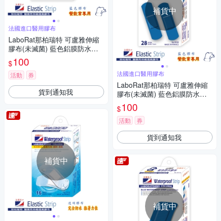
補貨中
法國進口醫用膠布
LaboRat那柏瑞特 可盧雅伸縮
膠布(未滅菌) 藍色鋁膜防水膠
布6片(5x9.5cm)
100
$
法國進口醫用膠布
活動
券
LaboRat那柏瑞特 可盧雅伸縮
貨到通知我
膠布(未滅菌) 藍色鋁膜防水膠
布28片(2x7.2cm)
100
$
活動
券
貨到通知我
補貨中
補貨中