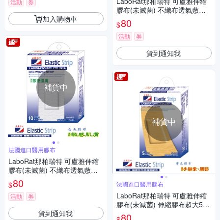
LaboRat那柏瑞特 可盧雅伸縮
活動
券
膠布(未滅菌) 不織布透氣敷料3
加入購物車
2片(2x4cm)
80
$
活動
券
貨到通知我
補貨中
補貨中
法國進口醫用膠布
LaboRat那柏瑞特 可盧雅伸縮
膠布(未滅菌) 不織布透氣敷料1
0片(4x8cm)
80
$
法國進口醫用膠布
LaboRat那柏瑞特 可盧雅伸縮
活動
券
膠布(未滅菌) 伸縮膠布超大5片
貨到通知我
(5x10cm)
80
$