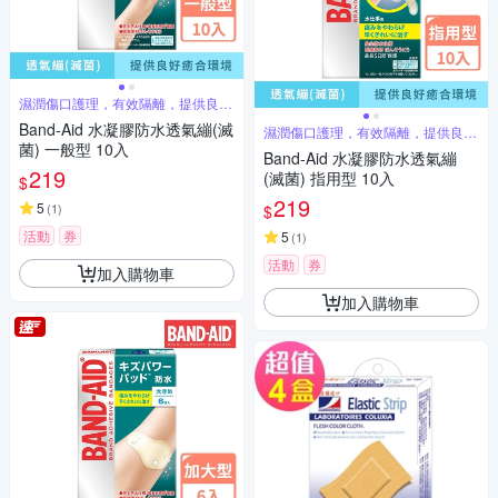
濕潤傷口護理，有效隔離，提供良好
愈合環境
Band-Aid 水凝膠防水透氣繃(滅
濕潤傷口護理，有效隔離，提供良好
愈合環境
菌) 一般型 10入
Band-Aid 水凝膠防水透氣繃
219
(滅菌) 指用型 10入
$
219
5
(
1
)
$
活動
券
5
(
1
)
活動
券
加入購物車
加入購物車