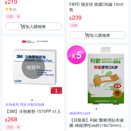
219
$
FAYD 飛宜得 噴霧OK繃 10ml/
5
瓶
(
2
)
239
活動
券
$
活動
加入購物車
加入購物車
補貨中
冷熱兩用 用於冷敷與熱敷
【3M】冷熱敷墊 1570PP x1入
伸縮彈性ok絆
268
$
【貝斯康】利歐 醫療用貼布滅
菌-伸縮彈性ok絆(19x72mm)20
活動
券
片x5盒