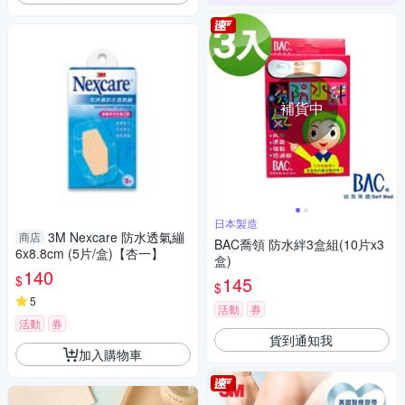
補貨中
日本製造
3M Nexcare 防水透氣繃
商店
BAC喬領 防水絆3盒組(10片x3
6x8.8cm (5片/盒)【杏一】
盒)
140
$
145
$
5
活動
券
活動
券
貨到通知我
加入購物車