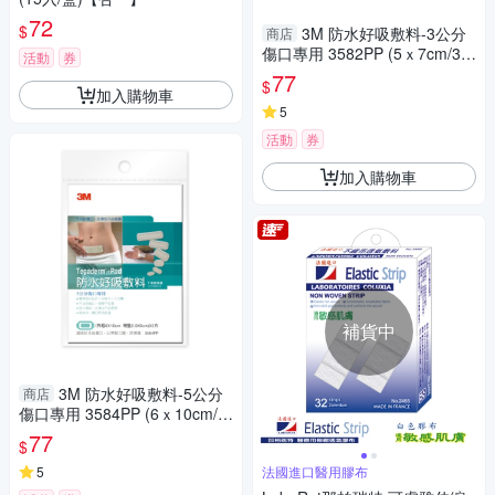
72
$
3M 防水好吸敷料-3公分
商店
傷口專用 3582PP (5ｘ7cm/3
活動
券
片/包)【杏一】
77
$
加入購物車
5
活動
券
加入購物車
補貨中
3M 防水好吸敷料-5公分
商店
傷口專用 3584PP (6ｘ10cm/2
片/包)【杏一】
77
$
5
法國進口醫用膠布