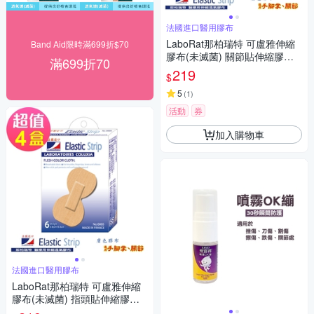
法國進口醫用膠布
LaboRat那柏瑞特 可盧雅伸縮
Band Aid限時滿699折$70
膠布(未滅菌) 關節貼伸縮膠布6
滿699折70
片(3.8x7.5cm)(4盒組)
219
$
5
(
1
)
活動
券
加入購物車
法國進口醫用膠布
LaboRat那柏瑞特 可盧雅伸縮
膠布(未滅菌) 指頭貼伸縮膠布6
片(3.8x6.8cm)(4盒組)