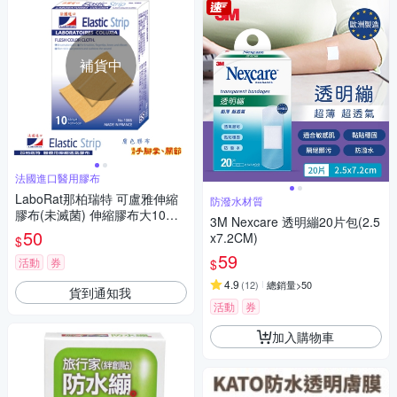
補貨中
法國進口醫用膠布
LaboRat那柏瑞特 可盧雅伸縮
防潑水材質
膠布(未滅菌) 伸縮膠布大10片
3M Nexcare 透明繃20片包(2.5
(4x6cm)
50
x7.2CM)
$
59
活動
券
$
4.9
(
12
)
總銷量>50
貨到通知我
活動
券
加入購物車