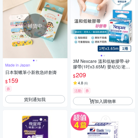
補貨中
3M Nexcare 溫和低敏膠帶-矽
Made in Japan
膠帶(1吋x3.65M) 嬰幼兒/老年
日本製蠟筆小新救急絆創膏
人/敏弱肌膚適用
209
$
159
$
4.8
(
6
)
券
活動
券
貨到通知我
加入購物車