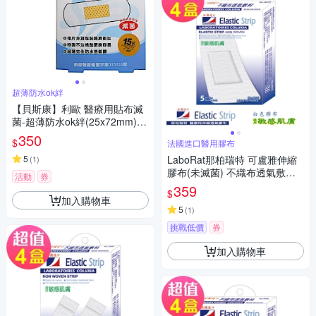
超薄防水ok絆
【貝斯康】利歐 醫療用貼布滅
菌-超薄防水ok絆(25x72mm)15
片x5盒
350
$
法國進口醫用膠布
5
LaboRat那柏瑞特 可盧雅伸縮
(
1
)
膠布(未滅菌) 不織布透氣敷料5
活動
券
片(5x10cm)(4盒組)
359
$
加入購物車
5
(
1
)
挑戰低價
券
加入購物車