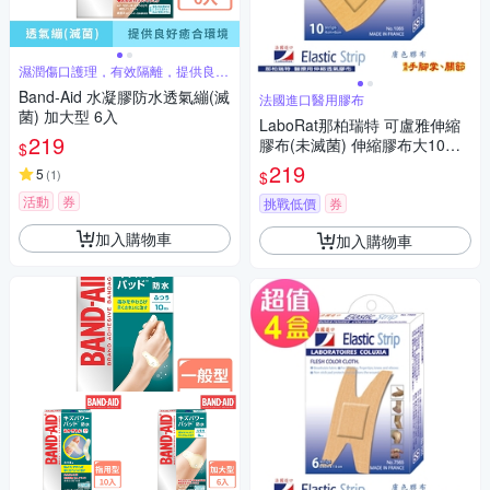
濕潤傷口護理，有效隔離，提供良好
愈合環境
Band-Aid 水凝膠防水透氣繃(滅
法國進口醫用膠布
菌) 加大型 6入
LaboRat那柏瑞特 可盧雅伸縮
219
膠布(未滅菌) 伸縮膠布大10片
$
(4x6cm)(4盒組)
219
5
(
1
)
$
活動
券
挑戰低價
券
加入購物車
加入購物車