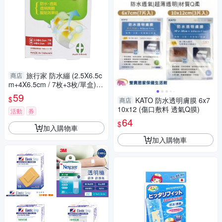
旅行家 防水繃 (2.5X6.5c
商店
m+4X6.5cm / 7枚+3枚/單盒)
【杏一】
59
$
KATO 防水透明膚膜 6x7
商店
10x12 (傷口敷料 透氣Q膜)
活動
券
64
$
加入購物車
加入購物車