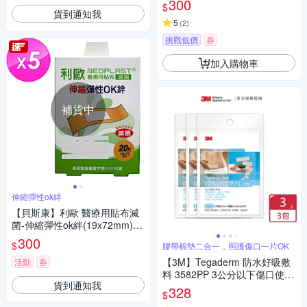
300
$
貨到通知我
5
(
2
)
挑戰低價
券
加入購物車
補貨中
伸縮彈性ok絆
【貝斯康】利歐 醫療用貼布滅
菌-伸縮彈性ok絆(19x72mm)20
片x5盒
300
$
膠帶棉墊二合一，照護傷口一片OK
【3M】Tegaderm 防水好吸敷
活動
券
料 3582PP 3公分以下傷口使用
貨到通知我
(3片/包，共3包 )
328
$