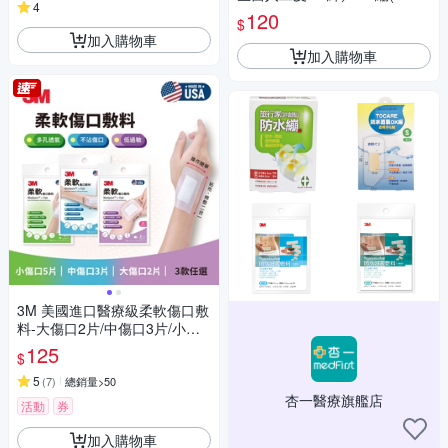
4
m)10片／盒裝【小三美日】 D
120
$
S016339
加入購物車
加入購物車
3M 美國進口醫療級柔軟傷口敷
料-大傷口2片/中傷口3片/小傷
口5片(3款任選)
125
$
5
(
7
)
總銷量>50
杏一醫療旗艦店
活動
券
加入購物車