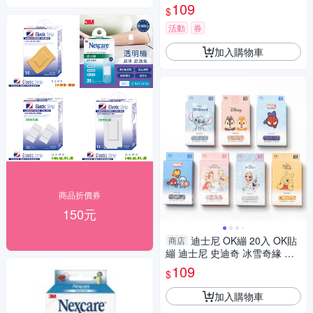
109
$
活動
券
加入購物車
商品折價券
150元
迪士尼 OK繃 20入 OK貼
商店
繃 迪士尼 史迪奇 冰雪奇緣 蜘
蛛人 小熊維尼 舒適貼繃 傷口繃
109
$
FZ-OK01
加入購物車