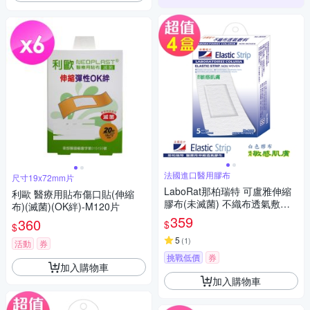
法國進口醫用膠布
尺寸19x72mm片
LaboRat那柏瑞特 可盧雅伸縮
利歐 醫療用貼布傷口貼(伸縮
膠布(未滅菌) 不織布透氣敷料5
布)(滅菌)(OK絆)-M120片
片(5x10cm)(4盒組)
359
360
$
$
5
(
1
)
活動
券
挑戰低價
券
加入購物車
加入購物車