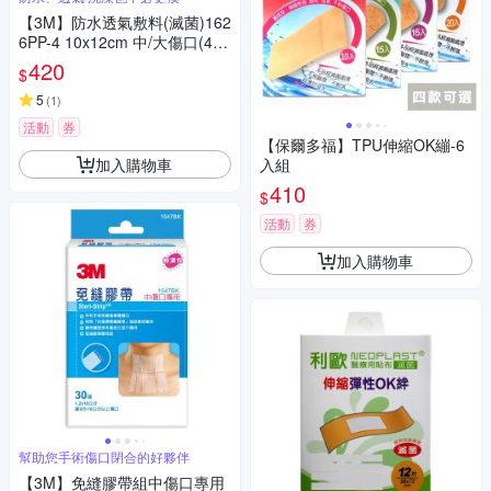
【3M】防水透氣敷料(滅菌)162
6PP-4 10x12cm 中/大傷口(4
片/包，共3包)
420
$
5
(
1
)
活動
券
【保爾多福】TPU伸縮OK繃-6
加入購物車
入組
410
$
活動
券
加入購物車
幫助您手術傷口閉合的好夥伴
【3M】免縫膠帶組中傷口專用