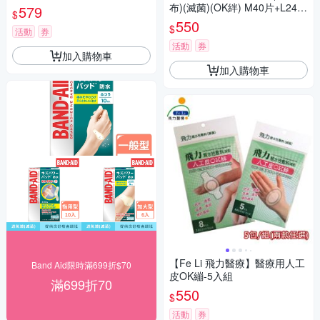
片
布)(滅菌)(OK絆) M40片+L24片
579
$
+防水超薄傷口貼布(滅菌)(OK
550
$
活動
券
絆) M30片+L20片
活動
券
加入購物車
加入購物車
【Fe Li 飛力醫療】醫療用人工
Band Aid限時滿699折$70
皮OK繃-5入組
滿699折70
550
$
活動
券