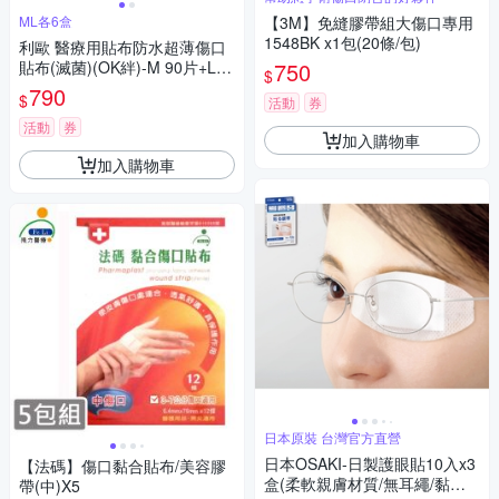
ML各6盒
【3M】免縫膠帶組大傷口專用
1548BK x1包(20條/包)
利歐 醫療用貼布防水超薄傷口
貼布(滅菌)(OK絆)-M 90片+L 6
750
$
0片
790
$
活動
券
活動
券
加入購物車
加入購物車
日本原裝 台灣官方直營
日本OSAKI-日製護眼貼10入x3
【法碼】傷口黏合貼布/美容膠
盒(柔軟親膚材質/無耳繩/黏貼
帶(中)X5