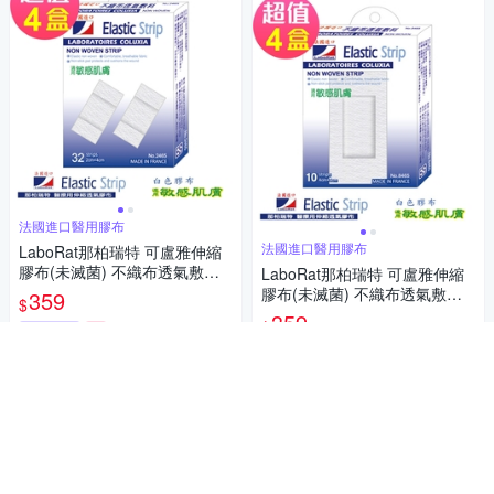
法國進口醫用膠布
法國進口醫用膠布
LaboRat那柏瑞特 可盧雅伸縮
膠布(未滅菌) 不織布透氣敷料3
LaboRat那柏瑞特 可盧雅伸縮
2片(2x4cm)(4盒組)
膠布(未滅菌) 不織布透氣敷料1
359
$
0片(4x8cm)(4盒組)
359
$
挑戰低價
券
挑戰低價
券
加入購物車
加入購物車