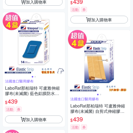
439
加入購物車
$
活動
券
加入購物車
法國進口醫用膠布
LaboRat那柏瑞特 可盧雅伸縮
膠布(未滅菌) 藍色鋁膜防水膠
布14片(6x3.8cm)(4盒組)
法國進口醫用膠布
439
$
LaboRat那柏瑞特 可盧雅伸縮
活動
券
膠布(未滅菌) 自剪式伸縮膠布1
捲(100x6cm)(4盒組)
439
加入購物車
$
活動
券