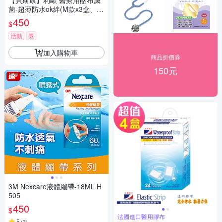
【貝斯康】利歐 醫療用貼布滅
菌-超薄防水ok絆(M款x3盒、L
款x3盒)
450
$
活動
券
加入購物車
商品折價券
150元
3M Nexcare液體繃帶-18ML H
505
450
$
法國進口醫用膠布
5
(
3
)