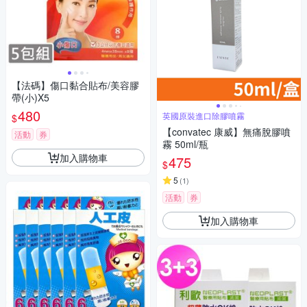
【法碼】傷口黏合貼布/美容膠
帶(小)X5
480
英國原裝進口除膠噴霧
$
【convatec 康威】無痛脫膠噴
活動
券
霧 50ml/瓶
加入購物車
475
$
5
(
1
)
活動
券
加入購物車