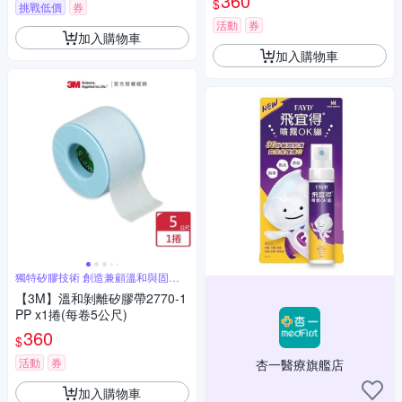
360
$
挑戰低價
券
活動
券
加入購物車
加入購物車
獨特矽膠技術 創造兼顧溫和與固定
的新境界
【3M】溫和剝離矽膠帶2770-1
PP x1捲(每卷5公尺)
360
$
活動
券
杏一醫療旗艦店
加入購物車