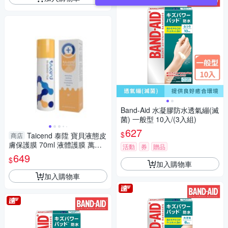
Band-Aid 水凝膠防水透氣繃(滅
菌) 一般型 10入/(3入組)
627
$
Taicend 泰陞 寶貝液態皮
商店
膚保護膜 70ml 液體護膜 萬用
活動
券
贈品
噴霧 0144
649
$
加入購物車
加入購物車