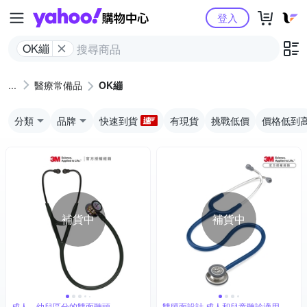
Yahoo購物中心
登入
OK繃
醫療常備品
OK繃
分類
品牌
快速到貨
有現貨
挑戰低價
價格低到
補貨中
補貨中
成人、幼兒區分的雙面聽頭
雙膜面設計 成人和兒童聽診適用