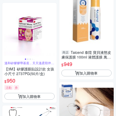
Taicend 泰陞 寶貝液態皮
商店
膚保護膜 100ml 液體護膜 萬用
噴霧 0144
949
溫和矽膠膠帶基底，天天溫柔陪伴我
$
的好朋友
【3M】矽膠護眼貼設計款 女孩
加入購物車
小尺寸 2737PG(50片/盒)
950
$
活動
券
加入購物車