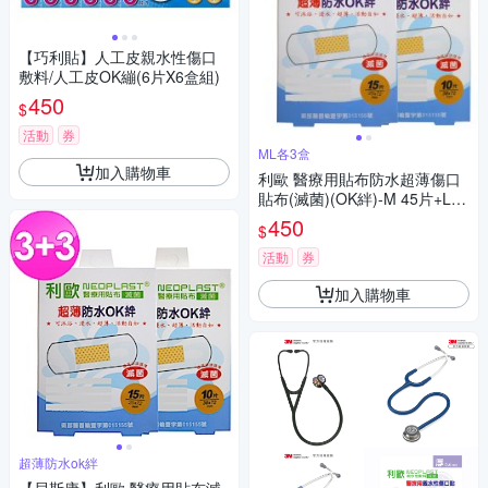
【巧利貼】人工皮親水性傷口
敷料/人工皮OK繃(6片X6盒組)
450
$
活動
券
ML各3盒
加入購物車
利歐 醫療用貼布防水超薄傷口
貼布(滅菌)(OK絆)-M 45片+L 3
0片
450
$
活動
券
加入購物車
超薄防水ok絆