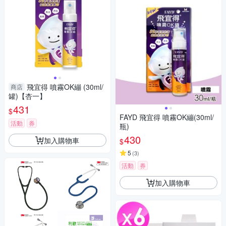
飛宜得 噴霧OK繃 (30ml/
商店
罐)【杏一】
431
$
FAYD 飛宜得 噴霧OK繃(30ml/
活動
券
瓶)
430
加入購物車
$
5
(
3
)
活動
券
加入購物車