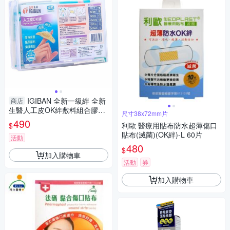
IGIBAN 全新一級絆 全新
商店
生醫人工皮OK絆敷料組合膠盒
尺寸38x72mm片
(46片／盒裝)【小三美日】 DS
490
$
利歐 醫療用貼布防水超薄傷口
016356
貼布(滅菌)(OK絆)-L 60片
活動
480
$
加入購物車
活動
券
加入購物車