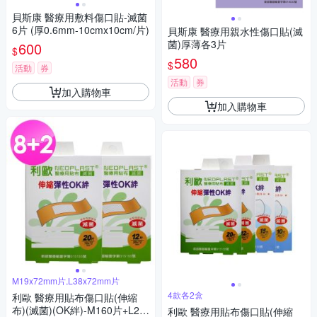
貝斯康 醫療用敷料傷口貼-滅菌
6片 (厚0.6mm-10cmx10cm/片)
貝斯康 醫療用親水性傷口貼(滅
菌)厚薄各3片
600
$
580
$
活動
券
活動
券
加入購物車
加入購物車
M19x72mm片,L38x72mm片
4款各2盒
利歐 醫療用貼布傷口貼(伸縮
布)(滅菌)(OK絆)-M160片+L24
利歐 醫療用貼布傷口貼(伸縮