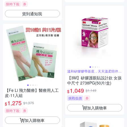
限時下殺
券
貨到通知我
溫和矽膠膠帶基底，天天溫柔陪伴我
的好朋友
【3M】矽膠護眼貼設計款 女孩
中尺寸 2738PG(50片/盒)
1,049
【Fe Li 飛力醫療】醫療用人工
$1,149
$
皮-11入組
挑戰低價
券
1,275
$1,375
$
加入購物車
限時下殺
券
加入購物車