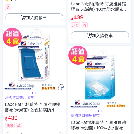
LaboRat那柏瑞特 可盧雅伸縮
券
膠布(未滅菌) 100%防水膠布24
片(1.9x3.8cm)(4盒組)
439
加入購物車
$
活動
券
加入購物車
法國進口醫用膠布
LaboRat那柏瑞特 可盧雅伸縮
膠布(未滅菌) 藍色鋁膜防水膠
布6片(5x10cm)(4盒組)
法國進口醫用膠布
439
$
LaboRat那柏瑞特 可盧雅伸縮
活動
券
膠布(未滅菌) 100%防水膠布10
片(4盒組)(3.8x6cm)