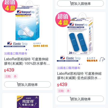
加入購物車
法國進口醫用膠布
LaboRat那柏瑞特 可盧雅伸縮
膠布(未滅菌) 100%防水膠布16
片(2.5x7.2cm)(4盒組)
法國進口醫用膠布
439
$
LaboRat那柏瑞特 可盧雅伸縮
活動
券
膠布(未滅菌) 藍色鋁膜防水膠
布28片(2x7.2cm)(4盒組)
439
加入購物車
$
活動
券
加入購物車