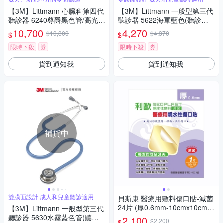
【3M】Littmann 心臟科第四代
【3M】Littmann 一般型第三代
聽診器 6240尊爵黑色管/高光炫
聽診器 5622海軍藍色(聽診器
彩聽頭/煙燻黑金屬杆(聽診器權
權威 全球醫界好評與肯定)
10,700
4,270
$10,800
$4,370
$
$
威 全球醫界好評與肯定)
限時下殺
券
限時下殺
券
貨到通知我
貨到通知我
補貨中
雙膜面設計 成人和兒童聽診適用
貝斯康 醫療用敷料傷口貼-滅菌
24片 (厚0.6mm-10cmx10cm/
【3M】Littmann 一般型第三代
片)
聽診器 5630水霧藍色管(聽診
2,100
$2,200
$