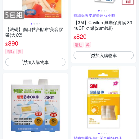
持續保護皮膚長達72小時
【3M】Cavilon 無痛保膚膜 33
46CP x1罐(28ml/罐)
【法碼】傷口黏合貼布/美容膠
帶(大)X5
820
$
890
$
活動
券
活動
券
加入購物車
加入購物車
幫助您手術傷口閉合的好夥伴