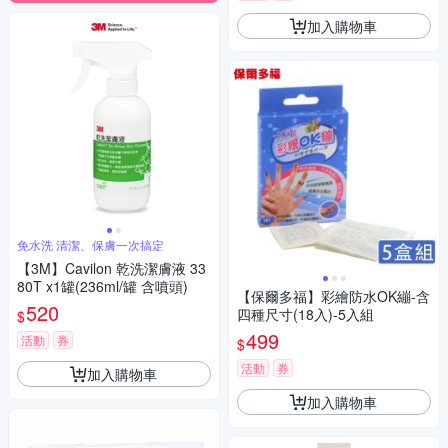
加入購物車
免水洗 清潔、保膚一次搞定
【3M】Cavilon 乾洗潔膚液 33
80T x1罐(236ml/罐 含噴頭)
【保爾多福】彩繪防水OK繃-含
520
四種尺寸(18入)-5入組
$
499
活動
券
$
活動
券
加入購物車
加入購物車