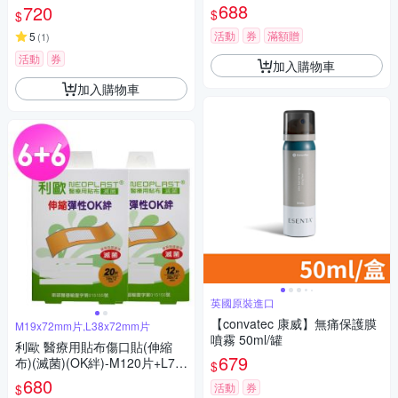
形式)
688
720
$
$
活動
券
滿額贈
5
(
1
)
活動
券
加入購物車
加入購物車
英國原裝進口
【convatec 康威】無痛保護膜
M19x72mm片,L38x72mm片
噴霧 50ml/罐
利歐 醫療用貼布傷口貼(伸縮
679
布)(滅菌)(OK絆)-M120片+L72
$
片
680
活動
券
$