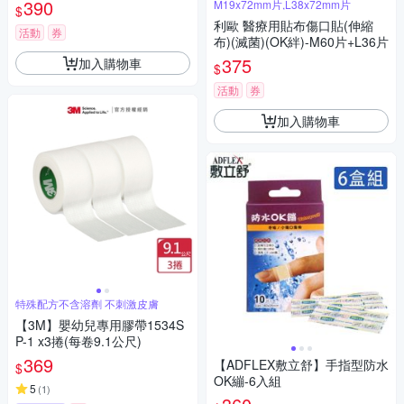
(6片/包，共3包)
390
M19x72mm片,L38x72mm片
$
利歐 醫療用貼布傷口貼(伸縮
活動
券
布)(滅菌)(OK絆)-M60片+L36片
375
加入購物車
$
活動
券
加入購物車
特殊配方不含溶劑 不刺激皮膚
【3M】嬰幼兒專用膠帶1534S
P-1 x3捲(每卷9.1公尺)
369
【ADFLEX敷立舒】手指型防水
$
OK繃-6入組
5
(
1
)