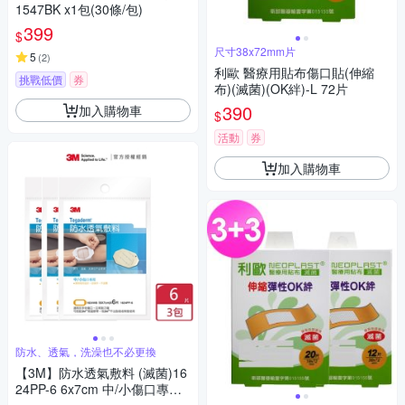
1547BK x1包(30條/包)
399
$
尺寸38x72mm片
5
(
2
)
利歐 醫療用貼布傷口貼(伸縮
挑戰低價
券
布)(滅菌)(OK絆)-L 72片
390
加入購物車
$
活動
券
加入購物車
防水、透氣，洗澡也不必更換
【3M】防水透氣敷料 (滅菌)16
24PP-6 6x7cm 中/小傷口專用