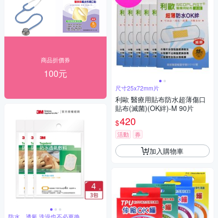
商品折價券
100元
尺寸25x72mm片
利歐 醫療用貼布防水超薄傷口
貼布(滅菌)(OK絆)-M 90片
420
$
活動
券
加入購物車
防水、透氣 洗澡也不必更換