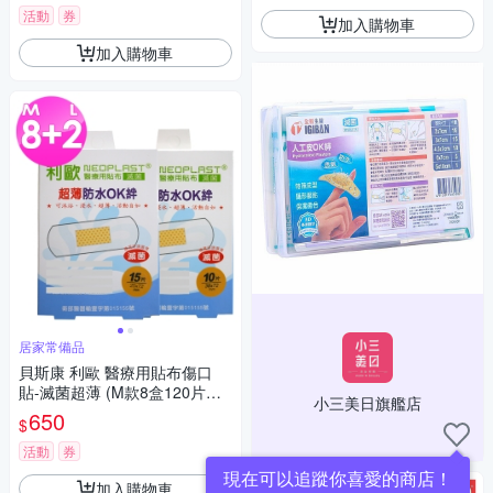
活動
券
加入購物車
加入購物車
居家常備品
貝斯康 利歐 醫療用貼布傷口
貼-滅菌超薄 (M款8盒120片、L
小三美日旗艦店
款2盒20片)
650
$
活動
券
現在可以追蹤你喜愛的商店！
加入購物車