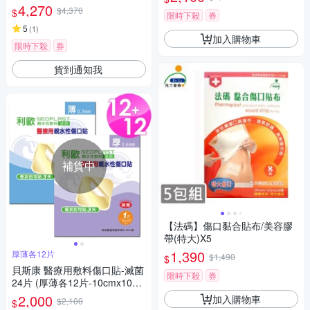
器權威 全球醫界好評與肯定)
4,270
$4,370
$
限時下殺
券
5
(
1
)
加入購物車
限時下殺
券
貨到通知我
補貨中
【法碼】傷口黏合貼布/美容膠
帶(特大)X5
1,390
厚薄各12片
$1,490
$
貝斯康 醫療用敷料傷口貼-滅菌
限時下殺
券
24片 (厚薄各12片-10cmx10c
m/片)
2,000
加入購物車
$2,100
$