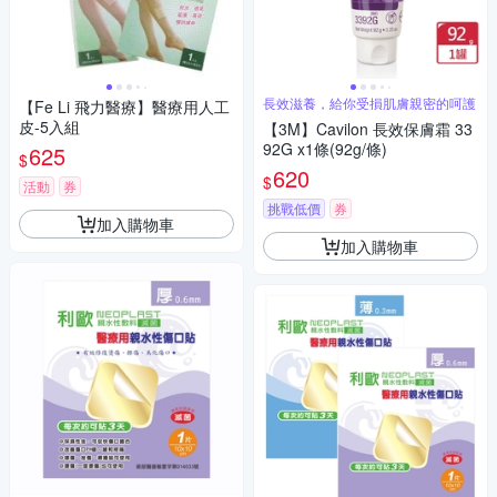
長效滋養，給你受損肌膚親密的呵護
【Fe Li 飛力醫療】醫療用人工
皮-5入組
【3M】Cavilon 長效保膚霜 33
92G x1條(92g/條)
625
$
620
$
活動
券
挑戰低價
券
加入購物車
加入購物車