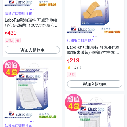
法國進口醫用膠布
LaboRat那柏瑞特 可盧雅伸縮
膠布(未滅菌) 100%防水膠布10
片(4盒組)(3.8x6cm)
439
$
活動
券
法國進口醫用膠布
LaboRat那柏瑞特 可盧雅伸縮
加入購物車
膠布(未滅菌) 伸縮膠布中20片
(2x6cm)(4盒組)
219
$
4.3
(
1
)
活動
加入購物車
法國進口醫用膠布