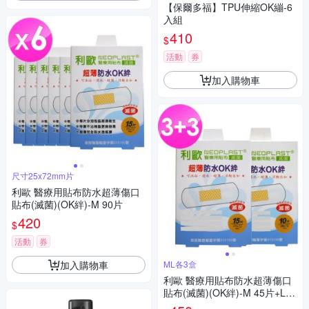
【保爾多福】TPU伸縮OK繃-6
入組
410
$
活動
券
加入購物車
尺寸25x72mm片
利歐 醫療用貼布防水超薄傷口
貼布(滅菌)(OK絆)-M 90片
420
$
活動
券
加入購物車
ML各3盒
利歐 醫療用貼布防水超薄傷口
貼布(滅菌)(OK絆)-M 45片+L 3
0片