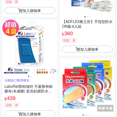
活動
券
加入購物車
【ADFLEX敷立舒】手指型防水
OK繃-6入組
360
$
活動
券
加入購物車
法國進口醫用膠布
LaboRat那柏瑞特 可盧雅伸縮
膠布(未滅菌) 藍色鋁膜防水膠
布6片(5x10cm)(4盒組)
439
$
活動
券
加入購物車