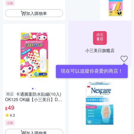
活動
加入購物車
小三美日旗艦店
現在可以追蹤你喜愛的商店！
卡通圖案防水貼繃(10入)
商店
OK125 OK繃【小三美日】DS0
02666
49
$
4.3
活動
加入購物車