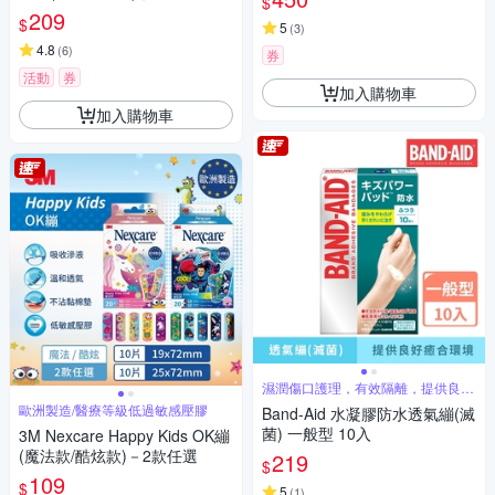
$
人/敏弱肌膚適用
209
$
5
(
3
)
4.8
(
6
)
券
活動
券
加入購物車
加入購物車
濕潤傷口護理，有效隔離，提供良好
愈合環境
歐洲製造/醫療等級低過敏感壓膠
Band-Aid 水凝膠防水透氣繃(滅
菌) 一般型 10入
3M Nexcare Happy Kids OK繃
(魔法款/酷炫款)－2款任選
219
$
109
$
5
(
1
)