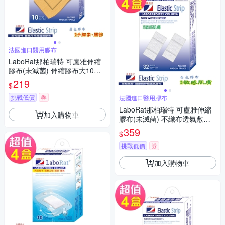
法國進口醫用膠布
LaboRat那柏瑞特 可盧雅伸縮
膠布(未滅菌) 伸縮膠布大10片
(4x6cm)(4盒組)
219
$
挑戰低價
券
法國進口醫用膠布
LaboRat那柏瑞特 可盧雅伸縮
加入購物車
膠布(未滅菌) 不織布透氣敷料3
2片(2x4cm)(4盒組)
359
$
挑戰低價
券
加入購物車