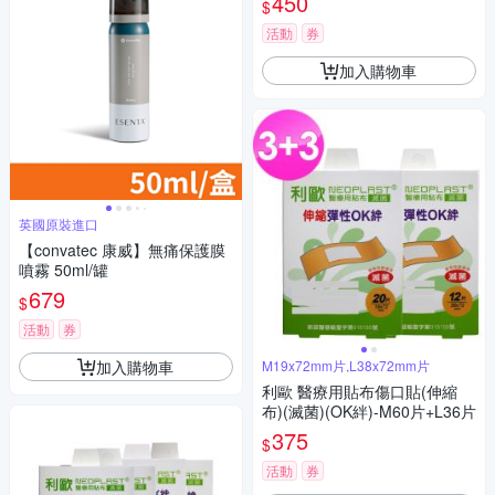
450
$
活動
券
加入購物車
英國原裝進口
【convatec 康威】無痛保護膜
噴霧 50ml/罐
679
$
活動
券
加入購物車
M19x72mm片,L38x72mm片
利歐 醫療用貼布傷口貼(伸縮
布)(滅菌)(OK絆)-M60片+L36片
375
$
活動
券