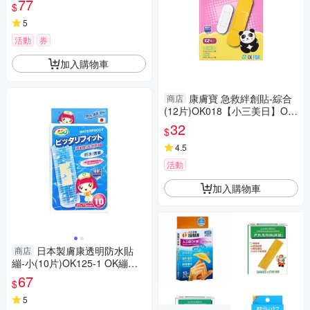
77
$
5
活動
券
加入購物車
康膚寶 急救絆創貼-綜合
商店
(12片)OK018【小三美日】OK
繃 DS002668
32
$
4.5
活動
加入購物車
日本製膚康透明防水貼
商店
繃-小(10片)OK125-1 OK繃
【小三美日】DS002665
67
$
5