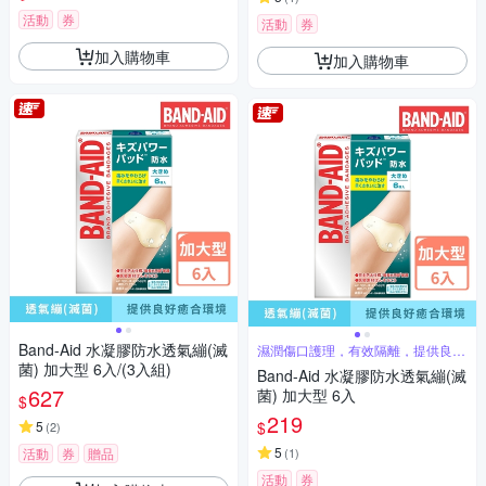
活動
券
活動
券
加入購物車
加入購物車
Band-Aid 水凝膠防水透氣繃(滅
濕潤傷口護理，有效隔離，提供良好
愈合環境
菌) 加大型 6入/(3入組)
Band-Aid 水凝膠防水透氣繃(滅
627
菌) 加大型 6入
$
219
$
5
(
2
)
5
活動
券
贈品
(
1
)
活動
券