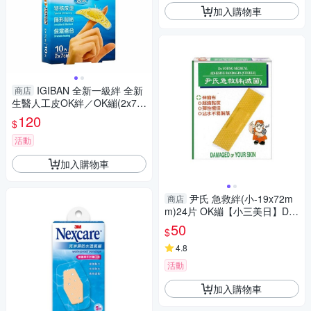
加入購物車
IGIBAN 全新一級絆 全新
商店
生醫人工皮OK絆／OK繃(2x7c
m)10片／盒裝【小三美日】 D
120
$
S016339
活動
加入購物車
尹氏 急救絆(小-19x72m
商店
m)24片 OK繃【小三美日】DS
011006
50
$
4.8
活動
加入購物車