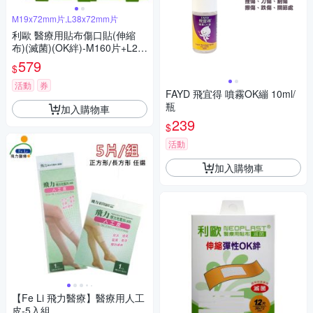
M19x72mm片,L38x72mm片
利歐 醫療用貼布傷口貼(伸縮
布)(滅菌)(OK絆)-M160片+L24
片
579
$
活動
券
FAYD 飛宜得 噴霧OK繃 10ml/
瓶
加入購物車
239
$
活動
加入購物車
【Fe Li 飛力醫療】醫療用人工
皮-5入組