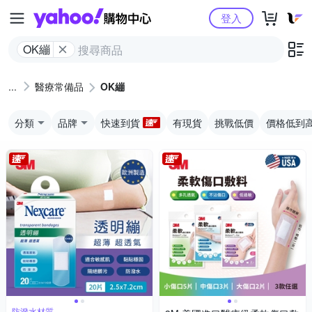
Yahoo購物中心
登入
OK繃
醫療常備品
OK繃
分類
品牌
快速到貨
有現貨
挑戰低價
價格低到
防潑水材質