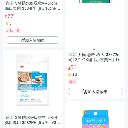
3M 防水好吸敷料-5公分
商店
傷口專用 3584PP (6ｘ10cm/2
片/包)【杏一】
77
$
5
活動
券
加入購物車
尹氏 急救絆(大-38x72m
商店
m)12片 OK繃【小三美日】DS
011007
50
$
4.3
活動
加入購物車
3M 防水好吸敷料-3公分
商店
傷口專用 3582PP (5ｘ7cm/3
片/包)【杏一】