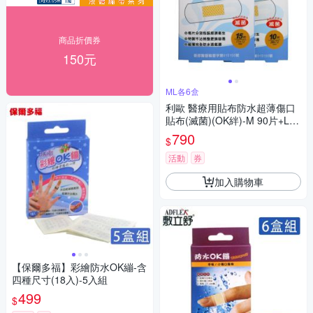
商品折價券
150元
ML各6盒
利歐 醫療用貼布防水超薄傷口
貼布(滅菌)(OK絆)-M 90片+L 6
0片
790
$
活動
券
加入購物車
【保爾多福】彩繪防水OK繃-含
四種尺寸(18入)-5入組
499
$