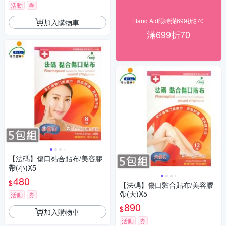
活動
券
Band Aid限時滿699折$70
加入購物車
滿699折70
【法碼】傷口黏合貼布/美容膠
帶(小)X5
480
$
【法碼】傷口黏合貼布/美容膠
帶(大)X5
活動
券
890
$
加入購物車
活動
券