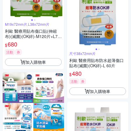
M19x72mm片,L38x72mm片
利歐 醫療用貼布傷口貼(伸縮
布)(滅菌)(OK絆)-M120片+L72
片
680
$
活動
券
尺寸38x72mm片
利歐 醫療用貼布防水超薄傷口
加入購物車
貼布(滅菌)(OK絆)-L 60片
480
$
活動
券
加入購物車