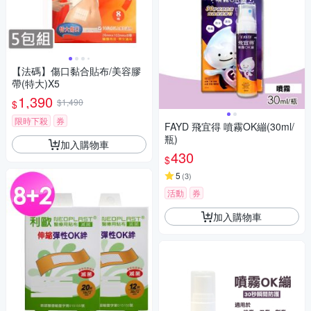
【法碼】傷口黏合貼布/美容膠
帶(特大)X5
1,390
$1,490
$
限時下殺
券
FAYD 飛宜得 噴霧OK繃(30ml/
瓶)
加入購物車
430
$
5
(
3
)
活動
券
加入購物車