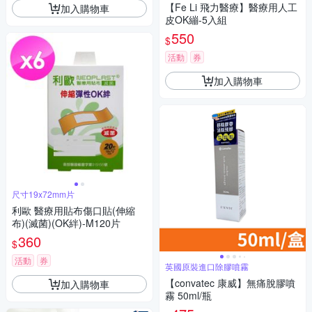
【Fe Li 飛力醫療】醫療用人工
加入購物車
皮OK繃-5入組
550
$
活動
券
加入購物車
尺寸19x72mm片
利歐 醫療用貼布傷口貼(伸縮
布)(滅菌)(OK絆)-M120片
360
$
活動
券
英國原裝進口除膠噴霧
【convatec 康威】無痛脫膠噴
加入購物車
霧 50ml/瓶