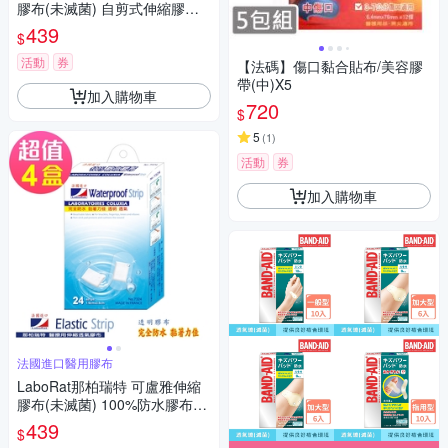
膠布(未滅菌) 自剪式伸縮膠布1
捲(100x6cm)(4盒組)
439
$
活動
券
【法碼】傷口黏合貼布/美容膠
帶(中)X5
加入購物車
720
$
5
(
1
)
活動
券
加入購物車
法國進口醫用膠布
LaboRat那柏瑞特 可盧雅伸縮
膠布(未滅菌) 100%防水膠布24
片(1.9x3.8cm)(4盒組)
439
$