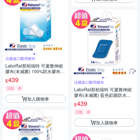
法國進口醫用膠布
LaboRat那柏瑞特 可盧雅伸縮
膠布(未滅菌) 100%防水膠布16
片(2.5x7.2cm)(4盒組)
439
$
法國進口醫用膠布
活動
券
LaboRat那柏瑞特 可盧雅伸縮
膠布(未滅菌) 藍色鋁膜防水膠
加入購物車
布14片(6x3.8cm)(4盒組)
439
$
活動
券
加入購物車