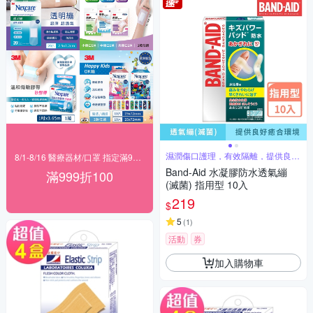
濕潤傷口護理，有效隔離，提供良好
8/1-8/16 醫療器材/口罩 指定滿999折100
愈合環境
Band-Aid 水凝膠防水透氣繃
滿999折100
(滅菌) 指用型 10入
219
$
5
(
1
)
活動
券
加入購物車