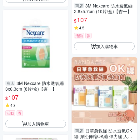
3M Nexcare 防水透氣繃
商店
2.6x5.7cm (10片/盒)【杏一】
107
$
4.5
活動
券
加入購物車
3M Nexcare 防水透氣繃
商店
3x6.3cm (8片/盒)【杏一】
107
$
4.3
活動
券
加入購物車
日華急救繃 防水透氣OK
商店
繃 彈性伸縮OK繃 彈力繃 人工