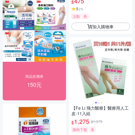
475
$
5
(
1
)
活動
券
加入購物車
商品折價券
150元
【Fe Li 飛力醫療】醫療用人工
皮-11入組
1,275
$1,375
$
限時下殺
券