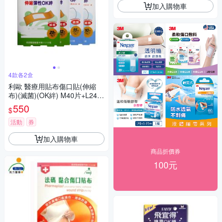
加入購物車
4款各2盒
利歐 醫療用貼布傷口貼(伸縮
布)(滅菌)(OK絆) M40片+L24片
+防水超薄傷口貼布(滅菌)(OK
550
$
絆) M30片+L20片
活動
券
加入購物車
商品折價券
100元