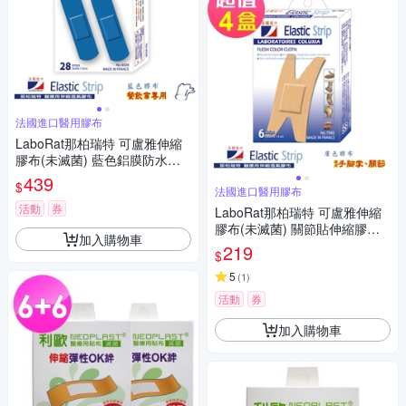
法國進口醫用膠布
LaboRat那柏瑞特 可盧雅伸縮
膠布(未滅菌) 藍色鋁膜防水膠
布28片(2x7.2cm)(4盒組)
439
$
法國進口醫用膠布
活動
券
LaboRat那柏瑞特 可盧雅伸縮
膠布(未滅菌) 關節貼伸縮膠布6
加入購物車
片(3.8x7.5cm)(4盒組)
219
$
5
(
1
)
活動
券
加入購物車