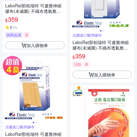
LaboRat那柏瑞特 可盧雅伸縮
膠布(未滅菌) 不織布透氣敷料5
片(5x10cm)(4盒組)
359
$
5
(
1
)
挑戰低價
券
法國進口醫用膠布
LaboRat那柏瑞特 可盧雅伸縮
加入購物車
膠布(未滅菌) 不織布透氣敷料1
0片(4x8cm)(4盒組)
359
$
活動
券
加入購物車
法國進口醫用膠布
LaboRat那柏瑞特 可盧雅伸縮