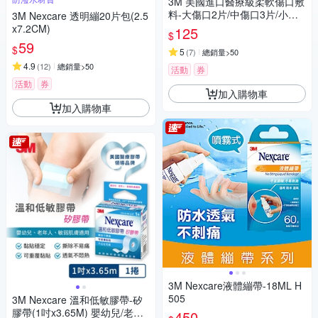
3M 美國進口醫療級柔軟傷口敷
料-大傷口2片/中傷口3片/小傷
3M Nexcare 透明繃20片包(2.5
口5片(3款任選)
x7.2CM)
125
$
59
$
5
(
7
)
總銷量>50
4.9
(
12
)
總銷量>50
活動
券
活動
券
加入購物車
加入購物車
3M Nexcare液體繃帶-18ML H
505
3M Nexcare 溫和低敏膠帶-矽
膠帶(1吋x3.65M) 嬰幼兒/老年
450