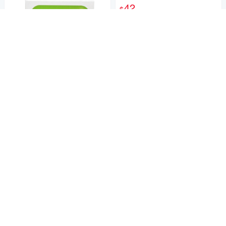
皮 傷口繃帶
42
$
活動
加入購物車
旅行家 防水繃 (2.5X6.5c
商店
m+4X6.5cm / 7枚+3枚/單盒)
【杏一】
59
$
活動
券
加入購物車
3M Nexcare Happy Kids
商店
OK繃 酷炫款 (20片/盒)【杏
一】
113
$
5
券