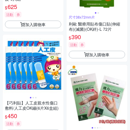
625
$
活動
券
尺寸38x72mm片
利歐 醫療用貼布傷口貼(伸縮
加入購物車
布)(滅菌)(OK絆)-L 72片
390
$
活動
券
加入購物車
【巧利貼】人工皮親水性傷口
敷料/人工皮OK繃(6片X6盒組)
450
$
活動
券