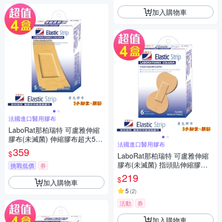
加入購物車
法國進口醫用膠布
LaboRat那柏瑞特 可盧雅伸縮
膠布(未滅菌) 伸縮膠布超大5片
法國進口醫用膠布
(5x10cm)(4盒組)
359
$
LaboRat那柏瑞特 可盧雅伸縮
膠布(未滅菌) 指頭貼伸縮膠布6
挑戰低價
券
片(3.8x6.8cm)(4盒組)
219
$
加入購物車
5
(
2
)
活動
券
加入購物車