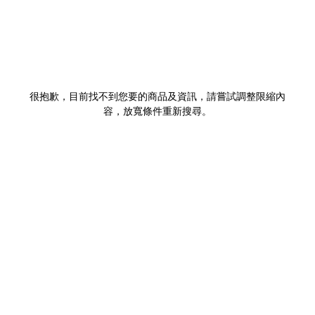
很抱歉，目前找不到您要的商品及資訊，請嘗試調整限縮內
容，放寬條件重新搜尋。