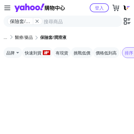
Yahoo購物中心
登入
保險套/潤
滑液
醫療/藥品
保險套/潤滑液
品牌
快速到貨
有現貨
挑戰低價
價格低到高
排序