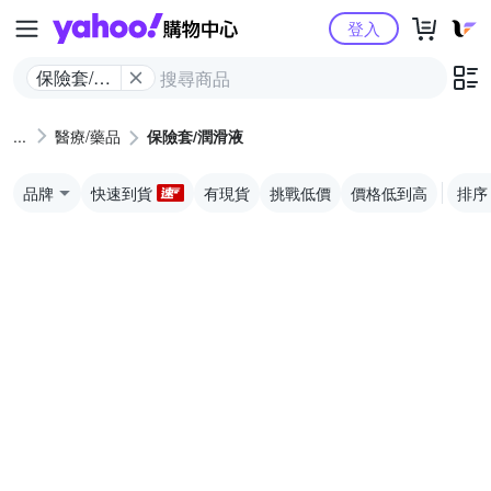
Yahoo購物中心
登入
保險套/潤
滑液
醫療/藥品
保險套/潤滑液
品牌
快速到貨
有現貨
挑戰低價
價格低到高
排序