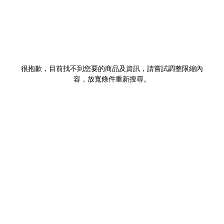
很抱歉，目前找不到您要的商品及資訊，請嘗試調整限縮內
容，放寬條件重新搜尋。