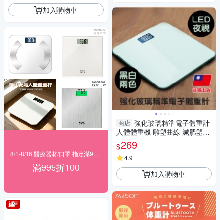
加入購物車
強化玻璃精準電子體重計
商店
人體體重機 雕塑曲線 減肥塑身
瑜珈健身房 人體秤 液晶電子
269
$
秤-輕居家0793
8/1-8/16 醫療器材/口罩 指定滿999折100
4.9
滿999折100
加入購物車