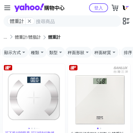
Yahoo購物中心
登入
體重計
體重計/體脂計
體重計
顯示方式
種類
類型
秤面形狀
秤面材質
排序
可下載APP觀看 可記憶8組數據