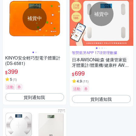
補貨中
補貨中
智慧藍牙APP 17項管理數據
KINYO安全輕巧型電子體重計
日本AWSON歐森 健康管家藍
(DS-6581)
牙體重計/體重機/健康秤 AWD-
399
1012 -17項健康管理數據
699
$
$
5
(
1
)
4.9
(
11
)
活動
券
活動
券
貨到通知我
貨到通知我