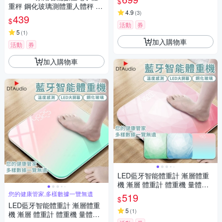
$
重秤 鋼化玻璃測體重人體秤 體
4.9
(
3
)
重機 計重器 體重計
439
$
活動
券
5
(
1
)
加入購物車
活動
券
加入購物車
LED藍牙智能體重計 漸層體重
機 漸層 體重計 體重機 量體重
體重器 體重秤 電子秤 充電款-
您的健康管家,多樣數據一覽無遺
519
$
獨家鑽石 M200精準
LED藍牙智能體重計 漸層體重
5
(
1
)
機 漸層 體重計 體重機 量體重