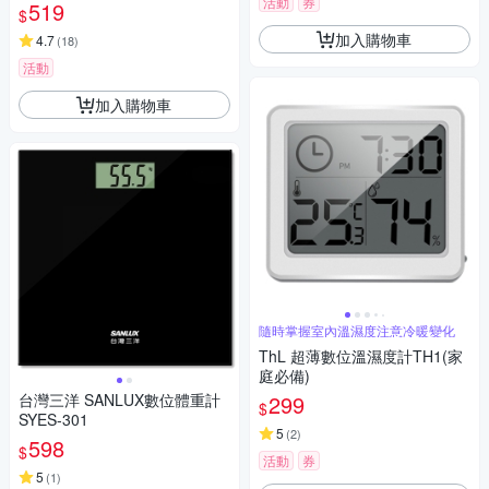
體重器 體重秤 電子秤 充電款-
活動
券
519
$
獨家M200精準
加入購物車
4.7
(
18
)
活動
加入購物車
隨時掌握室內溫濕度注意冷暖變化
ThL 超薄數位溫濕度計TH1(家
庭必備)
台灣三洋 SANLUX數位體重計
299
$
SYES-301
5
(
2
)
598
$
活動
券
5
(
1
)