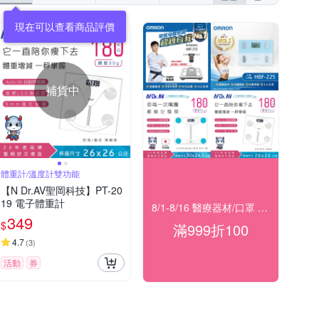
現在可以查看商品評價
補貨中
體重計/溫度計雙功能
【N Dr.AV聖岡科技】PT-20
19 電子體重計
8/1-8/16 醫療器材/口罩 指定滿999折100
349
$
滿999折100
4.7
(
3
)
活動
券