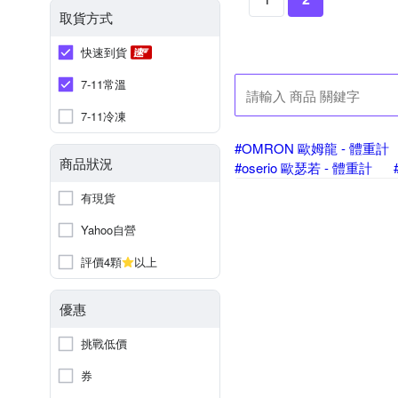
取貨方式
快速到貨
7-11常溫
7-11冷凍
#OMRON 歐姆龍 - 體重計
商品狀況
#oserio 歐瑟若 - 體重計
有現貨
Yahoo自營
評價4顆
以上
優惠
挑戰低價
券