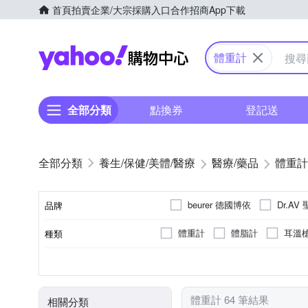
首頁
拍賣
企業/大宗採購入口
合作招商
App下載
Yahoo購物中心
體重計
全部分類
點換券
登記送
養生/保健/美體/醫療
醫療/藥品
體重計
beurer 德國博依
Dr.AV
品牌
體重計
體脂計
耳溫
種類
品牌名稱
正方形
強化玻璃
電子式
液晶螢幕
不需組裝
否
長方形
無
金屬
無
機械式
指針式
無
無
秤面形狀
秤面材質
類型
顯示方式
組裝方式
黏貼/釘掛
體重計 64 筆結果
相關分類