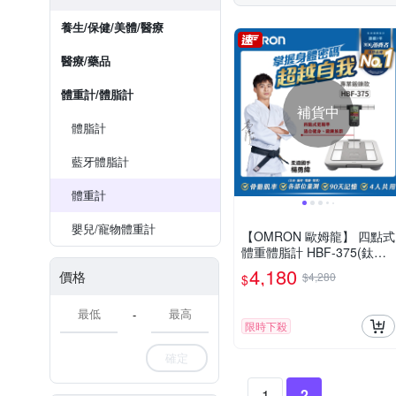
養生/保健/美體/醫療
醫療/藥品
體重計/體脂計
補貨中
體脂計
藍牙體脂計
體重計
嬰兒/寵物體重計
【OMRON 歐姆龍】 四點式
體重體脂計 HBF-375(鈦金
灰)
4,180
價格
$4,280
$
-
限時下殺
確定
1
2