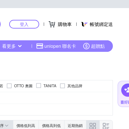
購物車
帳號綁定送
登入
看更多
uniopen 聯名卡
超贈點
瑟若
OTTO 奧圖
其他品牌
TANITA
序
價格低到高
價格高到低
近期熱銷