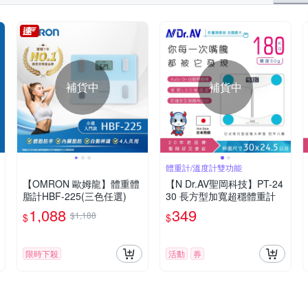
補貨中
補貨中
體重計/溫度計雙功能
【OMRON 歐姆龍】體重體
【N Dr.AV聖岡科技】PT-24
脂計HBF-225(三色任選)
30 長方型加寬超穩體重計
1,088
349
$1,188
$
$
限時下殺
活動
券