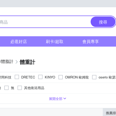
搜尋
必逛好店
刷卡/超取
會員專享
體重計
/體脂計
 聖岡科技
OMRON 歐姆龍
oserio 歐
DRETEC
KINYO
槍
無
其他衛浴用品
圓形
ABS
展開全部
推薦排