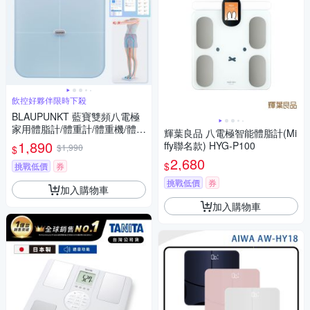
飲控好夥伴限時下殺
BLAUPUNKT 藍寶雙頻八電極
家用體脂計/體重計/體重機/體脂
輝葉良品 八電極智能體脂計(Mi
機 BPH-ME01W 充電式/56項
1,890
ffy聯名款) HYG-P100
$1,990
$
健康數據
2,680
$
挑戰低價
券
挑戰低價
券
加入購物車
加入購物車