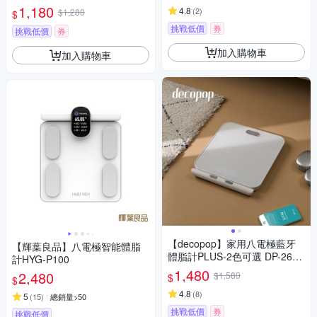
1,180
4.8
(
2
)
$1,280
$
挑戰低價
券
挑戰低價
券
加入購物車
加入購物車
【decopop】家用八電極藍牙
【輝葉良品】八電極智能體脂
體脂計PLUS-2色可選 DP-263
計HYG-P100
(體重機 體脂機 體脂肪 APP監
1,480
2,480
$1,580
$
$
測 51項數據)
4.8
(
8
)
5
(
15
)
總銷量>50
挑戰低價
券
挑戰低價