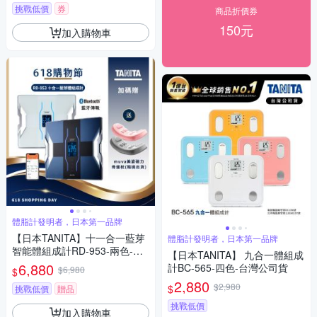
挑戰低價
券
商品折價券
150元
加入購物車
體脂計發明者，日本第一品牌
【日本TANITA】十一合一藍芽
體脂計發明者，日本第一品牌
智能體組成計RD-953-兩色-台
【日本TANITA】 九合一體組成
灣公司貨
6,880
計BC-565-四色-台灣公司貨
$6,980
$
2,880
$2,980
$
挑戰低價
贈品
挑戰低價
加入購物車