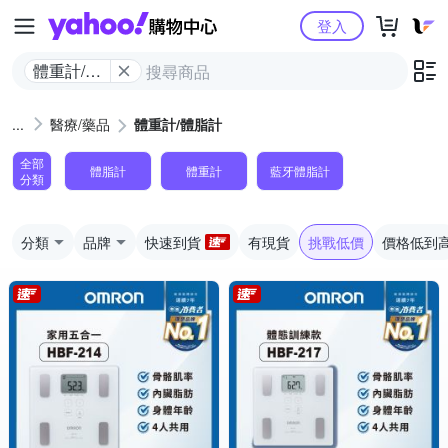
Yahoo購物中心
登入
體重計/體
脂計
醫療/藥品
體重計/體脂計
全部
體脂計
體重計
藍牙體脂計
分類
分類
品牌
快速到貨
有現貨
挑戰低價
價格低到