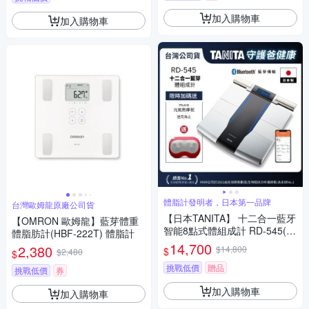
加入購物車
加入購物車
體脂計發明者，日本第一品牌
台灣歐姆龍原廠公司貨
【日本TANITA】 十二合一藍牙
【OMRON 歐姆龍】藍芽體重
智能8點式體組成計 RD-545(日
體脂肪計(HBF-222T) 體脂計
本製)-台灣公司貨
14,700
2,380
$14,800
$
$2,480
$
挑戰低價
贈品
挑戰低價
券
加入購物車
加入購物車