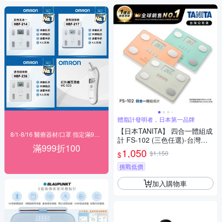
體脂計發明者，日本第一品牌
【日本TANITA】 四合一體組成
8/1-8/16 醫療器材/口罩 指定滿999折100
計 FS-102 (三色任選)-台灣公
滿999折100
司貨
1,050
$1,150
$
挑戰低價
加入購物車