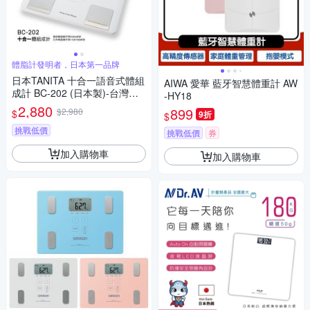
體脂計發明者，日本第一品牌
日本TANITA 十合一語音式體組
AIWA 愛華 藍牙智慧體重計 AW
成計 BC-202 (日本製)-台灣公
-HY18
司貨
2,880
899
$2,980
$
9折
$
挑戰低價
挑戰低價
券
加入購物車
加入購物車