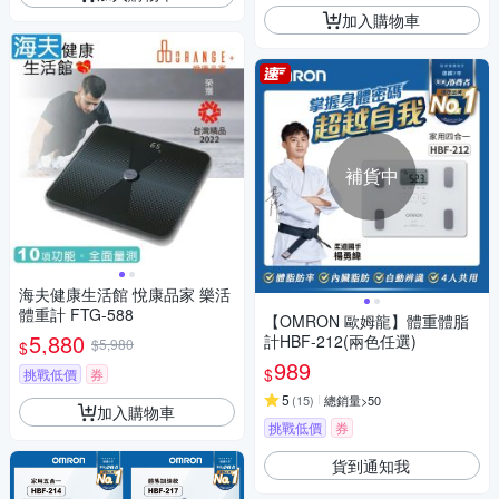
加入購物車
補貨中
海夫健康生活館 悅康品家 樂活
體重計 FTG-588
【OMRON 歐姆龍】體重體脂
5,880
計HBF-212(兩色任選)
$5,980
$
989
$
挑戰低價
券
5
(
15
)
總銷量>50
加入購物車
挑戰低價
券
貨到通知我