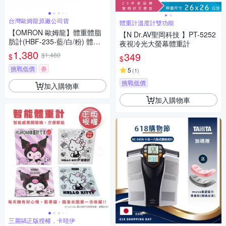
台灣歐姆龍原廠公司貨
體重計溫度計雙功能
【OMRON 歐姆龍】體重體脂
【N Dr.AV聖岡科技 】PT-5252
肪計(HBF-235-藍/白/粉) 體脂
夜視冷光大螢幕體重計
計
1,380
349
$1,480
$
$
挑戰低價
券
5
(
1
)
挑戰低價
加入購物車
加入購物車
三麗鷗正版授權，卡哇伊