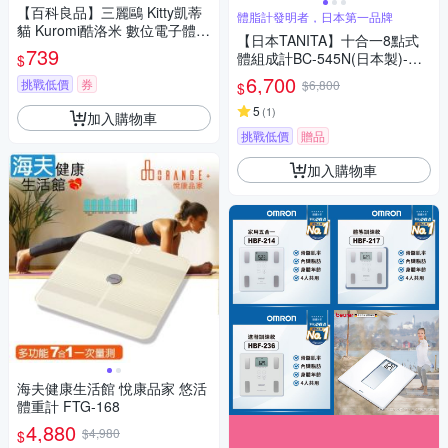
【百科良品】三麗鷗 Kitty凱蒂
體脂計發明者，日本第一品牌
貓 Kuromi酷洛米 數位電子體重
【日本TANITA】十合一8點式
計 體重機 電子秤(正版授權)
739
體組成計BC-545N(日本製)-台
$
灣公司貨
6,700
挑戰低價
券
$6,800
$
5
(
1
)
加入購物車
挑戰低價
贈品
加入購物車
海夫健康生活館 悅康品家 悠活
體重計 FTG-168
4,880
$4,980
$