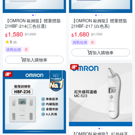
【OMRON 歐姆龍】體重體脂
【OMRON 歐姆龍】體重體脂
計HBF-214(三色任選)
計HBF-217 (白色系)
1,580
1,680
$1,680
$1,780
$
$
5
(
3
)
挑戰低價
券
挑戰低價
券
加入購物車
加入購物車
【OMRON 歐姆龍】 紅外線耳