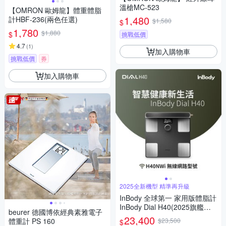
溫槍MC-523
【OMRON 歐姆龍】體重體脂
1,480
計HBF-236(兩色任選)
$1,580
$
1,780
$1,880
$
挑戰低價
4.7
(
1
)
加入購物車
挑戰低價
券
加入購物車
2025全新機型 精準再升級
InBody 全球第一 家用版體脂計
InBody Dial H40(2025旗艦機/
beurer 德國博依經典素雅電子
用科學管理健康)
23,400
體重計 PS 160
$23,500
$