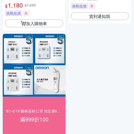
1,180
$1,280
$
挑戰低價
券
挑戰低價
券
貨到通知我
加入購物車
8/1-8/16 醫療器材/口罩 指定滿999折100
滿999折100