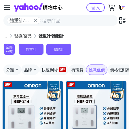
Yahoo購物中心
登入
體重計/體
脂計
醫療/藥品
體重計/體脂計
全部
體重計
體脂計
分類
分類
品牌
快速到貨
有現貨
挑戰低價
價格低到