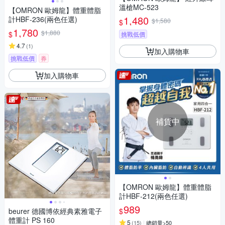
溫槍MC-523
【OMRON 歐姆龍】體重體脂
1,480
計HBF-236(兩色任選)
$1,580
$
1,780
$1,880
$
挑戰低價
4.7
(
1
)
加入購物車
挑戰低價
券
加入購物車
補貨中
【OMRON 歐姆龍】體重體脂
計HBF-212(兩色任選)
989
$
beurer 德國博依經典素雅電子
體重計 PS 160
5
(
15
)
總銷量>50