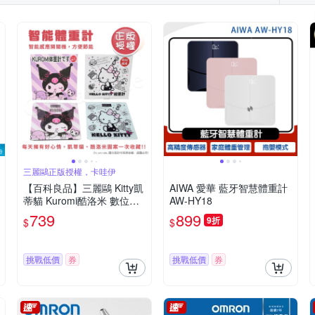
三麗鷗正版授權，卡哇伊
【百科良品】三麗鷗 Kitty凱
AIWA 愛華 藍牙智慧體重計
蒂貓 Kuromi酷洛米 數位電
AW-HY18
子體重計 體重機 電子秤(正
739
899
9折
$
$
版授權)
挑戰低價
券
挑戰低價
券