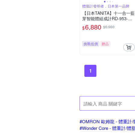
體脂計發明者，日本第一品牌
【日本TANITA】十一合一藍
芽智能體組成計RD-953-兩
色-台灣公司貨
6,880
$6,980
$
挑戰低價
贈品
1
#OMRON 歐姆龍 - 體重計
#Wonder Core - 體重計/體