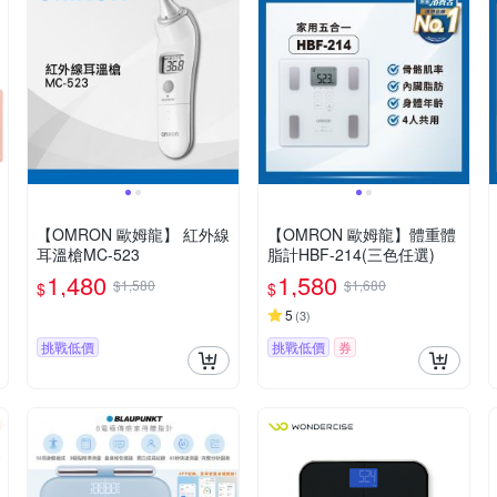
【OMRON 歐姆龍】 紅外線
【OMRON 歐姆龍】體重體
耳溫槍MC-523
脂計HBF-214(三色任選)
1,480
1,580
$1,580
$1,680
$
$
5
(
3
)
挑戰低價
挑戰低價
券