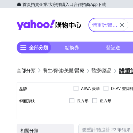
首頁
拍賣
企業/大宗採購入口
合作招商
App下載
Yahoo購物中心
體重計/體脂
計
全部分類
點換券
登記送
體重
養生/保健/美體/醫療
醫療/藥品
AIWA 愛華
Dr.AV 聖岡
品牌
長方形
正方形
秤面形狀
品牌名稱
體脂計
電子式
強化玻璃
液晶螢幕
體重計
手機顯示
耳溫
無
ABS
種類
類型
秤面材質
顯示方式
體重計/體脂計 22 筆結果
相關分類