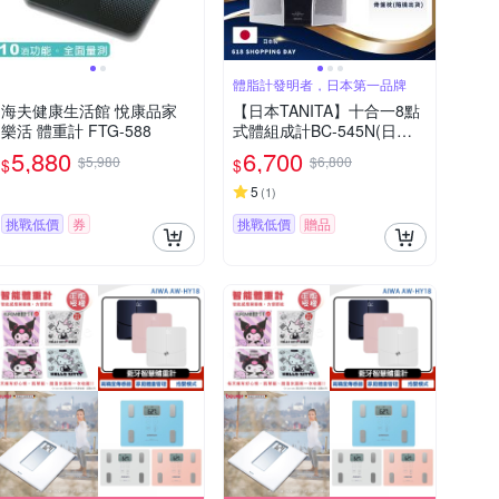
體脂計發明者，日本第一品牌
海夫健康生活館 悅康品家
【日本TANITA】十合一8點
樂活 體重計 FTG-588
式體組成計BC-545N(日本
製)-台灣公司貨
5,880
6,700
$5,980
$6,800
$
$
5
(
1
)
挑戰低價
券
挑戰低價
贈品