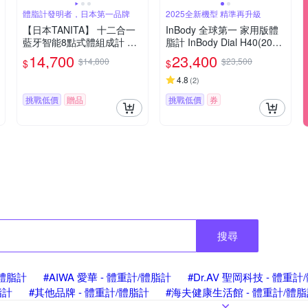
體脂計發明者，日本第一品牌
2025全新機型 精準再升級
【日本TANITA】 十二合一
InBody 全球第一 家用版體
藍牙智能8點式體組成計 RD
脂計 InBody Dial H40(2025
-545(日本製)-台灣公司貨
旗艦機/用科學管理健康)
14,700
23,400
$14,800
$23,500
$
$
4.8
(
2
)
挑戰低價
贈品
挑戰低價
券
搜尋
/體脂計
#AIWA 愛華 - 體重計/體脂計
#Dr.AV 聖岡科技 - 體重
脂計
#其他品牌 - 體重計/體脂計
#海夫健康生活館 - 體重計/體