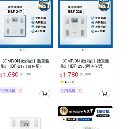
【OMRON 歐姆龍】體重體
【OMRON 歐姆龍】體重體
脂計HBF-217 (白色系)
脂計HBF-236(兩色任選)
1,680
1,780
$1,780
$1,880
$
$
4.7
(
1
)
挑戰低價
券
挑戰低價
券