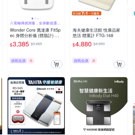
八電極傳感測量，全身數值通通
量
Wonder Core 萬達康 FitSp
海夫健康生活館 悅康品家
ec 身體分析儀 (體脂計) 八
悠活 體重計 FTG-168
電極體脂計
3,385
4,880
$3,485
$4,980
$
$
挑戰低價
券
挑戰低價
券