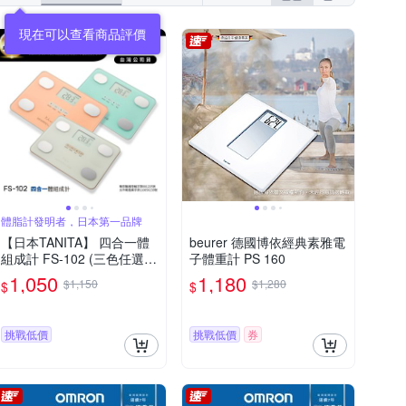
現在可以查看商品評價
體脂計發明者，日本第一品牌
【日本TANITA】 四合一體
beurer 德國博依經典素雅電
組成計 FS-102 (三色任選)-
子體重計 PS 160
台灣公司貨
1,050
1,180
$1,150
$1,280
$
$
挑戰低價
挑戰低價
券