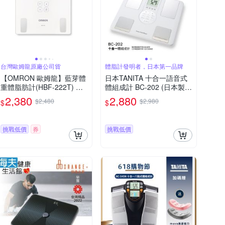
台灣歐姆龍原廠公司貨
體脂計發明者，日本第一品牌
【OMRON 歐姆龍】藍芽體
日本TANITA 十合一語音式
重體脂肪計(HBF-222T) 體
體組成計 BC-202 (日本製)-
脂計
台灣公司貨
2,380
2,880
$2,480
$2,980
$
$
挑戰低價
券
挑戰低價