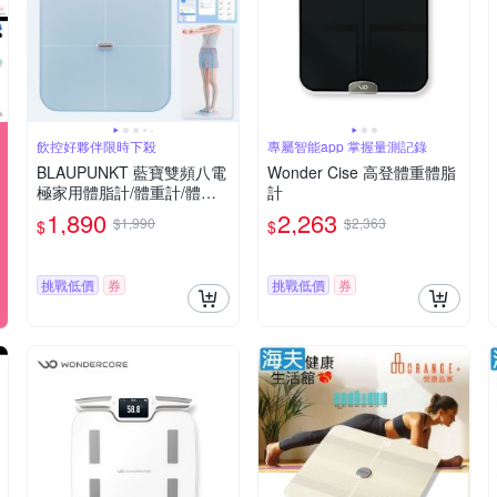
飲控好夥伴限時下殺
專屬智能app 掌握量測記錄
BLAUPUNKT 藍寶雙頻八電
Wonder Cise 高登體重體脂
極家用體脂計/體重計/體重
計
機/體脂機 BPH-ME01W 充
1,890
2,263
$1,990
$2,363
$
$
電式/56項健康數據
挑戰低價
券
挑戰低價
券