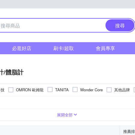
搜尋
必逛好店
刷卡/超取
會員專享
計/體脂計
科技
OMRON 歐姆龍
其他品牌
TANITA
Wonder Core
槍
展開全部
推薦排