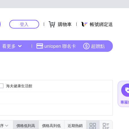
購物車
帳號綁定送
登入
看更多
uniopen 聯名卡
超贈點
海夫健康生活館
序
價格低到高
價格高到低
近期熱銷