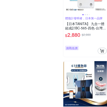
體脂計發明者，日本第一品牌
【日本TANITA】 九合一體
組成計BC-565-四色-台灣公
司貨
2,880
$2,980
$
挑戰低價