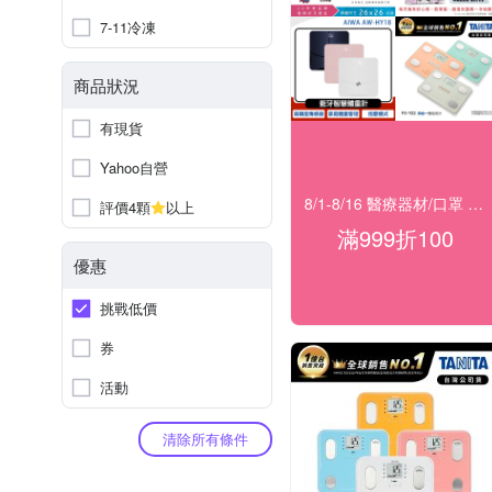
7-11冷凍
商品狀況
有現貨
Yahoo自營
8/1-8/16 醫療器材/口罩 指定滿999折100
評價4顆
以上
滿999折100
優惠
挑戰低價
券
活動
清除所有條件