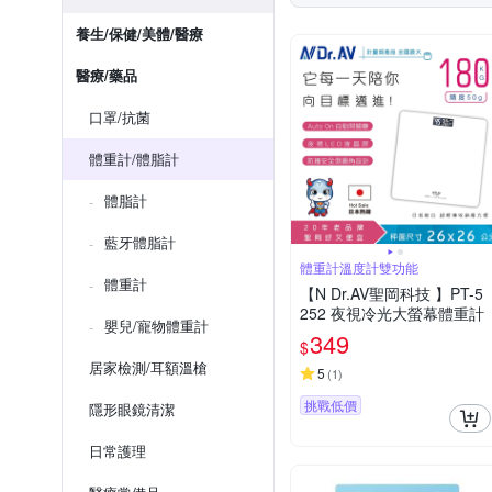
養生/保健/美體/醫療
醫療/藥品
口罩/抗菌
體重計/體脂計
體脂計
藍牙體脂計
體重計溫度計雙功能
體重計
【N Dr.AV聖岡科技 】PT-5
252 夜視冷光大螢幕體重計
嬰兒/寵物體重計
349
$
居家檢測/耳額溫槍
5
(
1
)
挑戰低價
隱形眼鏡清潔
日常護理