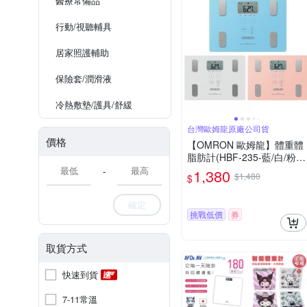
醫療常備品
行動/視聽輔具
居家照護輔助
保險套/潤滑液
冷熱敷墊/護具/舒緩
台灣歐姆龍原廠公司貨
價格
【OMRON 歐姆龍】體重體
脂肪計(HBF-235-藍/白/粉)
體脂計
-
1,380
$1,480
$
確定
挑戰低價
券
取貨方式
快速到貨
7-11常溫