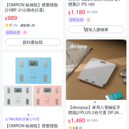
體重計 PS 160
【OMRON 歐姆龍】體重體脂
計HBF-212(兩色任選)
1,180
$1,280
$
989
$
挑戰低價
券
5
(
15
)
總銷量>50
加入購物車
挑戰低價
券
貨到通知我
【decopop】家用八電極藍牙
體脂計PLUS-2色可選 DP-263
(體重機 體脂機 體脂肪 APP監
1,480
台灣歐姆龍原廠公司貨
$1,580
$
測 51項數據)
【OMRON 歐姆龍】體重體脂
4.8
(
8
)