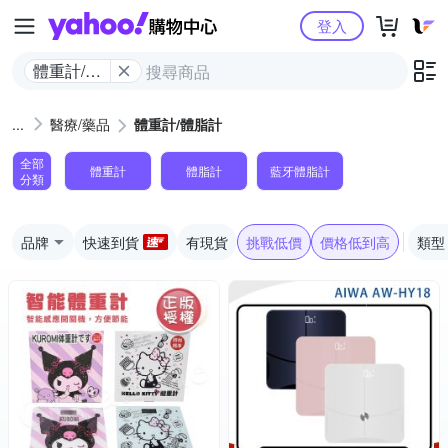
Yahoo購物中心
登入
體重計/體
脂計
醫療/藥品
體重計/體脂計
全部
體重計
體脂計
藍牙體脂計
分類
品牌
快速到貨
有現貨
挑戰低價
價格低到高
類型