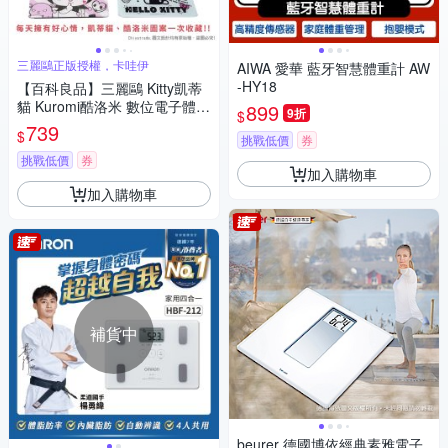
三麗鷗正版授權，卡哇伊
AIWA 愛華 藍牙智慧體重計 AW
-HY18
【百科良品】三麗鷗 Kitty凱蒂
貓 Kuromi酷洛米 數位電子體重
899
9折
$
計 體重機 電子秤(正版授權)
739
$
挑戰低價
券
挑戰低價
券
加入購物車
加入購物車
補貨中
beurer 德國博依經典素雅電子