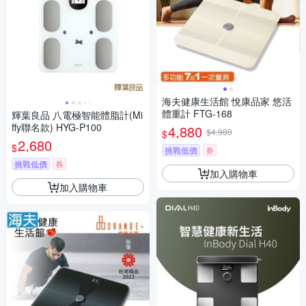
海夫健康生活館 悅康品家 悠活
體重計 FTG-168
輝葉良品 八電極智能體脂計(Mi
ffy聯名款) HYG-P100
4,880
$4,980
$
2,680
$
挑戰低價
券
挑戰低價
券
加入購物車
加入購物車