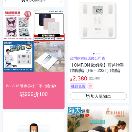
台灣歐姆龍原廠公司貨
【OMRON 歐姆龍】藍芽體重
體脂肪計(HBF-222T) 體脂計
2,380
$2,480
$
8/1-8/16 醫療器材/口罩 指定滿999折100
挑戰低價
券
滿999折100
加入購物車