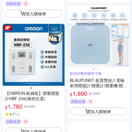
挑戰低價
券
加入購物車
飲控好夥伴限時下殺
BLAUPUNKT 藍寶雙頻八電極
家用體脂計/體重計/體重機/體脂
機 BPH-ME01W 充電式/56項
1,890
【OMRON 歐姆龍】體重體脂
$1,990
$
健康數據
計HBF-236(兩色任選)
挑戰低價
券
1,780
$1,880
$
加入購物車
4.7
(
1
)
挑戰低價
券
加入購物車