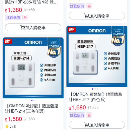
肪計(HBF-235-藍/白/粉) 體脂
挑戰低價
券
計
1,380
$1,480
$
加入購物車
挑戰低價
券
加入購物車
【OMRON 歐姆龍】體重體脂
計HBF-217 (白色系)
【OMRON 歐姆龍】體重體脂
1,680
$1,780
$
計HBF-214(三色任選)
挑戰低價
券
1,580
$1,680
$
加入購物車
5
(
3
)