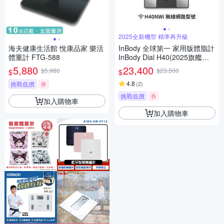
2025全新機型 精準再升級
海夫健康生活館 悅康品家 樂活
InBody 全球第一 家用版體脂計
體重計 FTG-588
InBody Dial H40(2025旗艦機/
用科學管理健康)
5,880
23,400
$5,980
$23,500
$
$
4.8
挑戰低價
券
(
2
)
挑戰低價
券
加入購物車
加入購物車