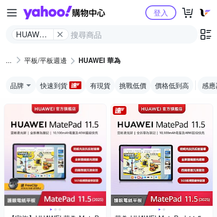
Yahoo購物中心
登入
HUAWEI
華為
平板/平板週邊
HUAWEI 華為
品牌
快速到貨
有現貨
挑戰低價
價格低到高
感應