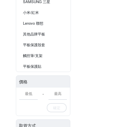
SAMSUNG 三星
小米/紅米
Lenovo 聯想
其他品牌平板
平板保護殼套
觸控筆/支架
平板保護貼
價格
-
確定
取貨方式