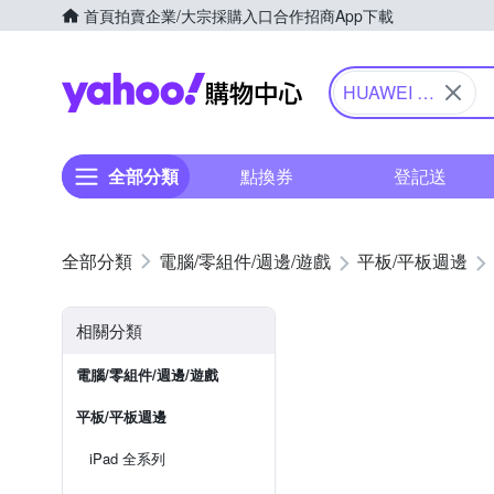
首頁
拍賣
企業/大宗採購入口
合作招商
App下載
Yahoo購物中心
HUAWEI 華
為
全部分類
點換券
登記送
電腦/零組件/週邊/遊戲
平板/平板週邊
相關分類
電腦/零組件/週邊/遊戲
平板/平板週邊
iPad 全系列