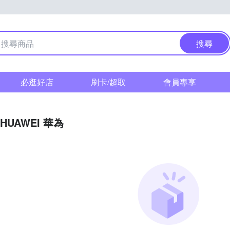
搜尋
必逛好店
刷卡/超取
會員專享
HUAWEI 華為