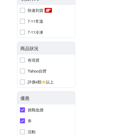
快速到貨
7-11常溫
7-11冷凍
商品狀況
有現貨
Yahoo自營
評價4顆
以上
優惠
挑戰低價
券
活動