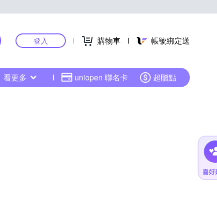
購物車
帳號綁定送
登入
看更多
uniopen 聯名卡
超贈點