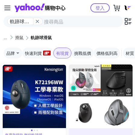
Yahoo購物中心
登入
軌跡球滑
鼠
滑鼠
軌跡球滑鼠
品牌
快速到貨
有現貨
挑戰低價
價格低到高
材質
年度熱銷款 無線軌跡球