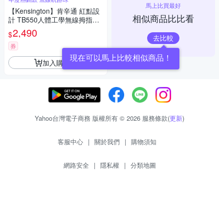
馬上比買最好
【Kensington】肯辛通 紅點設
相似商品比比看
計 TB550人體工學無線拇指軌
跡球滑鼠
2,490
$
去比較
券
現在可以馬上比較相似商品！
加入購物車
Yahoo台灣電子商務 版權所有 © 2026 服務條款(
更新
)
客服中心
|
關於我們
|
購物須知
網路安全
|
隱私權
|
分類地圖