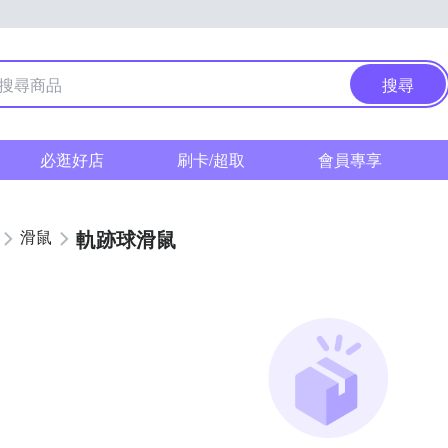
搜尋
必逛好店
刷卡/超取
會員專享
軌跡球滑鼠
滑鼠