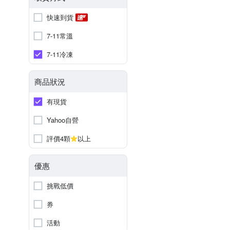
快速到貨
7-11常溫
7-11冷凍
商品狀況
有現貨
Yahoo自營
評價4顆
以上
優惠
挑戰低價
券
活動