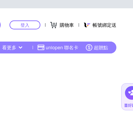
購物車
帳號綁定送
登入
看更多
uniopen 聯名卡
超贈點