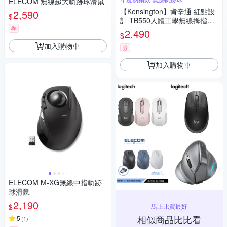
ELECOM 無線超大軌跡球滑鼠
【Kensington】肯辛通 紅點設
2,590
$
計 TB550人體工學無線拇指軌
券
跡球滑鼠
2,490
$
加入購物車
券
加入購物車
ELECOM M-XG無線中指軌跡
球滑鼠
2,190
馬上比買最好
$
相似商品比比看
5
(
1
)