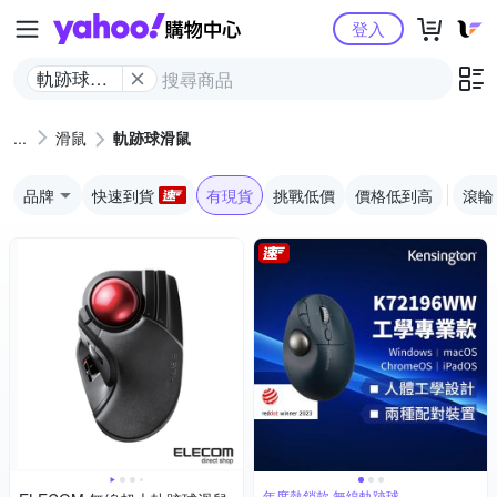
Yahoo購物中心
登入
軌跡球滑
鼠
滑鼠
軌跡球滑鼠
品牌
快速到貨
有現貨
挑戰低價
價格低到高
滾輪
年度熱銷款 無線軌跡球