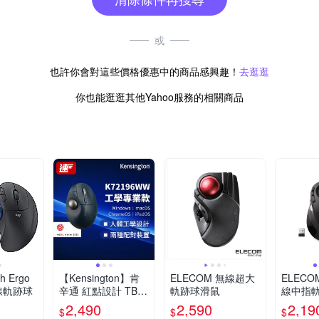
或
也許你會對這些價格優惠中的商品感興趣！
去逛逛
你也能逛逛其他Yahoo服務的相關商品
h Ergo
【Kensington】肯
ELECOM 無線超大
ELECO
無線軌跡球
辛通 紅點設計 TB55
軌跡球滑鼠
線中指
0人體工學無線拇指
2,490
2,590
2,19
$
$
$
軌跡球滑鼠