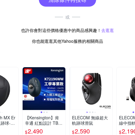
或
也許你會對這些價格優惠中的商品感興趣！
去逛逛
你也能逛逛其他Yahoo服務的相關商品
h MX Er
【Kensington】肯
ELECOM 無線超大
ELECO
軌跡球-石
辛通 紅點設計 TB55
軌跡球滑鼠
線中指
0人體工學無線拇指
2,490
2,590
2,19
$
$
$
軌跡球滑鼠