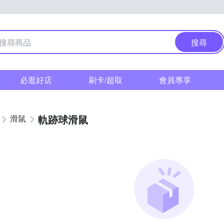
搜尋
必逛好店
刷卡/超取
會員專享
軌跡球滑鼠
滑鼠