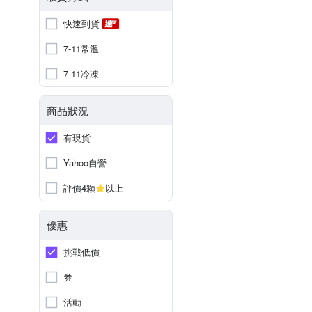
快速到貨
7-11常溫
7-11冷凍
商品狀況
有現貨
Yahoo自營
評價4顆
以上
優惠
挑戰低價
券
活動