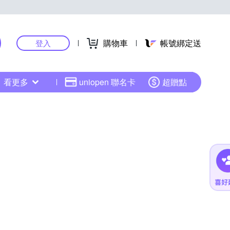
購物車
帳號綁定送
登入
看更多
uniopen 聯名卡
超贈點