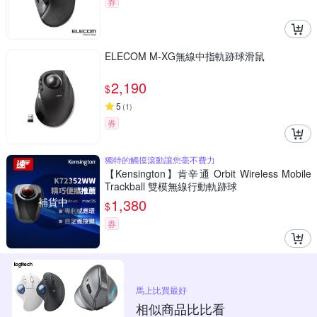
券
ELECOM M-XG無線中指軌跡球滑鼠
2,190
$
5
(
1
)
券
獨特的觸摸滾動讓您毫不費力
【Kensington】肯辛通 Orbit Wireless Mobile
Trackball 雙模無線行動軌跡球
補貨中
1,380
$
券
馬上比買最好
相似商品比比看