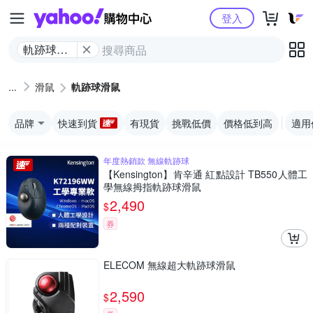
Yahoo購物中心
登入
軌跡球滑
鼠
滑鼠
軌跡球滑鼠
品牌
快速到貨
有現貨
挑戰低價
價格低到高
適用
年度熱銷款 無線軌跡球
【Kensington】肯辛通 紅點設計 TB550人體工
學無線拇指軌跡球滑鼠
2,490
$
券
ELECOM 無線超大軌跡球滑鼠
2,590
$