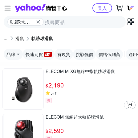
Yahoo購物中心
登入
軌跡球滑
鼠
滑鼠
軌跡球滑鼠
品牌
快速到貨
有現貨
挑戰低價
價格低到高
適用
ELECOM M-XG無線中指軌跡球滑鼠
2,190
$
5
(
1
)
券
ELECOM 無線超大軌跡球滑鼠
2,590
$