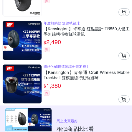
券
年度熱銷款 無線軌跡球
【Kensington】肯辛通 紅點設計 TB550人體工
學無線拇指軌跡球滑鼠
2,490
$
券
獨特的觸摸滾動讓您毫不費力
【Kensington】肯辛通 Orbit Wireless Mobile
Trackball 雙模無線行動軌跡球
補貨中
1,380
$
券
馬上比買最好
相似商品比比看