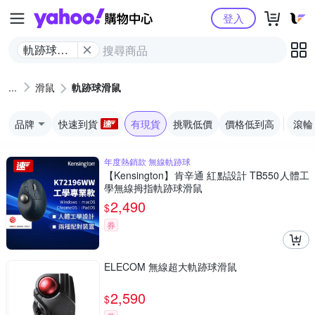
Yahoo購物中心
登入
軌跡球滑
鼠
滑鼠
軌跡球滑鼠
品牌
快速到貨
有現貨
挑戰低價
價格低到高
滾輪
年度熱銷款 無線軌跡球
【Kensington】肯辛通 紅點設計 TB550人體工
學無線拇指軌跡球滑鼠
2,490
$
券
ELECOM 無線超大軌跡球滑鼠
2,590
$