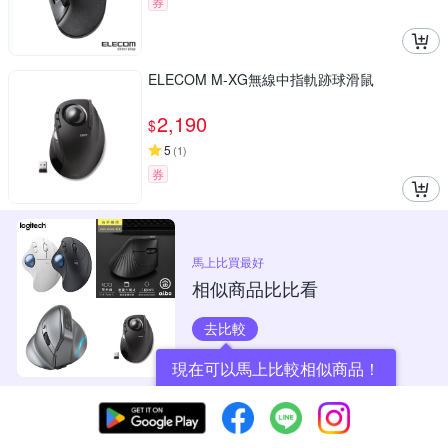
券
ELECOM M-XG無線中指軌跡球滑鼠
2,190
$
5
(
1
)
券
馬上比買最好
相似商品比比看
去比較
現在可以馬上比較相似商品！