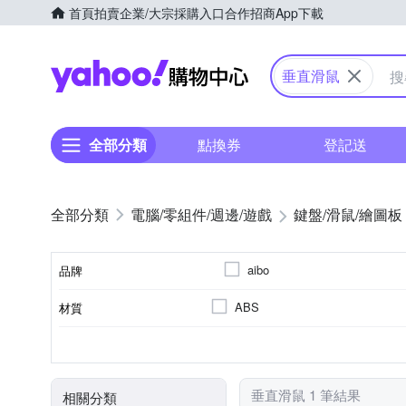
首頁
拍賣
企業/大宗採購入口
合作招商
App下載
Yahoo購物中心
垂直滑鼠
全部分類
點換券
登記送
電腦/零組件/週邊/遊戲
鍵盤/滑鼠/繪圖板
aibo
品牌
ABS
材質
品牌名稱
4個
有滾輪
500~999dpi
1500~1999dpi
2.4G
MAC
Windows
滑鼠按鍵數
滑鼠解析度(最低)
滑鼠解析度(最高)
滾輪
連接介面
適用作業系統
垂直滑鼠 1 筆結果
相關分類