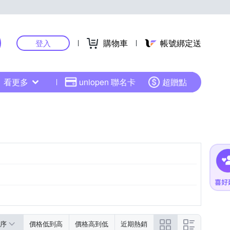
購物車
帳號綁定送
登入
看更多
uniopen 聯名卡
超贈點
序
價格低到高
價格高到低
近期熱銷