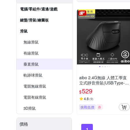
電腦/零組件/週邊/遊戲
鍵盤/滑鼠/繪圖板
滑鼠
無線滑鼠
有線滑鼠
垂直滑鼠
軌跡球滑鼠
aibo 2.4G無線 人體工學直
立式靜音滑鼠(USB/Type-C
電競無線滑鼠
雙介面)
529
$
電競有線滑鼠
4.8
(
9
)
挑戰低價
券
3D滑鼠
價格
1