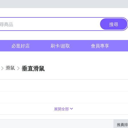
搜尋
必逛好店
刷卡/超取
會員專享
垂直滑鼠
滑鼠
展開全部
推薦排