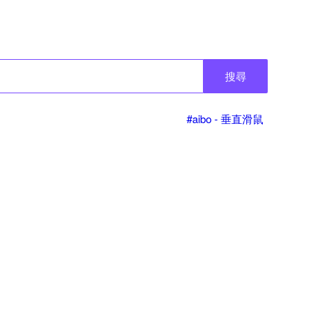
搜尋
#aibo - 垂直滑鼠