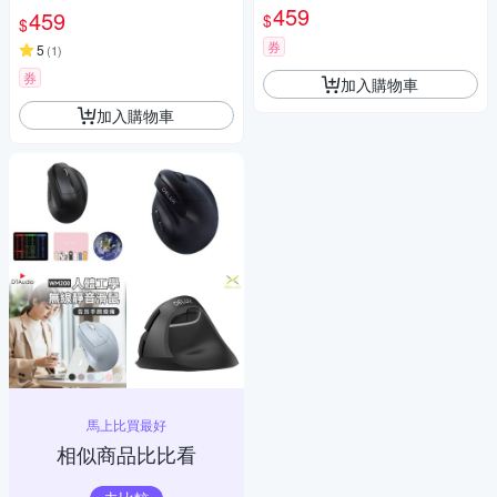
滑鼠墊｜6鍵 手腕救星 62°黃金
墊｜6鍵 手腕救星 62°黃金傾角
459
459
$
$
傾角 無線滑鼠 直立式滑鼠 充電
無線滑鼠 直立式滑鼠 充電滑鼠
滑鼠 超長續航
券
超長續航
5
(
1
)
券
加入購物車
加入購物車
馬上比買最好
相似商品比比看