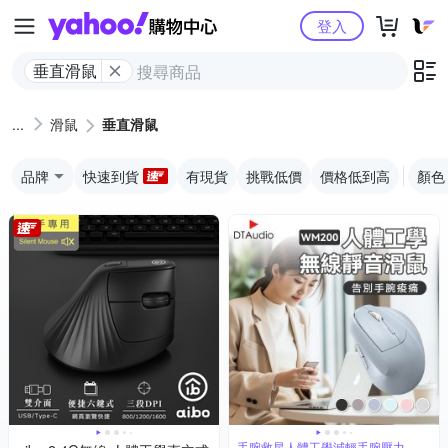
Yahoo購物中心
登入
垂直滑鼠
滑鼠
垂直滑鼠
品牌
快速到貨
有現貨
挑戰低價
價格低到高
顏色
手腕救星人體工學減輕手腕壓力