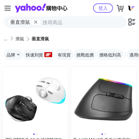
Yahoo購物中心
登入
垂直滑鼠
滑鼠
垂直滑鼠
品牌
快速到貨
有現貨
挑戰低價
價格低到高
適用