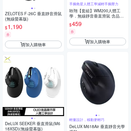
手腕救星人體工學減輕手腕壓力
聆翔【套組】WM200人體工
ZELOTES F-26C 垂直靜音滑鼠
學．無線靜音垂直滑鼠 含品牌
(無線螢幕版)
滑鼠墊｜6鍵 手腕救星 62°黃金
459
$
1,190
傾角 無線滑鼠 直立式滑鼠 充電
$
滑鼠 超長續航
券
券
加入購物車
加入購物車
輕量設計，移動更輕巧
DeLUX SEEKER 垂直滑鼠(M6
DeLUX M618Air 垂直靜音光學
18XSD)(無線螢幕版)