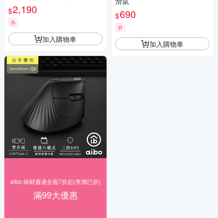
滑鼠
2,190
$
690
$
券
券
加入購物車
加入購物車
aibo 線材週邊全面7折起(售價已折)
滿99大優惠