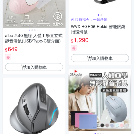
AI 快捷指令，一鍵啟動
WVX RGR06 Rokid 智能眼鏡
指環滑鼠
aibo 2.4G無線 人體工學直立式
1,290
$
靜音滑鼠(USB/Type-C雙介面)
649
券
$
券
加入購物車
加入購物車