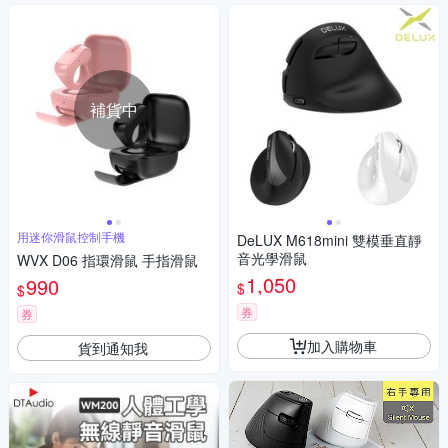
補貨中
用迷你滑鼠控制手機
DeLUX M618mini 雙模垂直靜
音光學滑鼠
WVX D06 指環滑鼠 手指滑鼠
1,050
990
$
$
券
券
加入購物車
貨到通知我