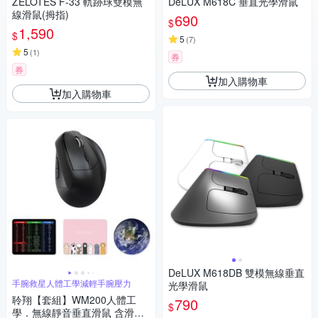
ZELOTES F-33 軌跡球雙模無
DeLUX M618C 垂直光學滑鼠
線滑鼠(拇指)
690
$
1,590
$
5
(
7
)
5
(
1
)
券
券
加入購物車
加入購物車
DeLUX M618DB 雙模無線垂直
手腕救星人體工學減輕手腕壓力
光學滑鼠
聆翔【套組】WM200人體工
790
$
學．無線靜音垂直滑鼠 含滑鼠