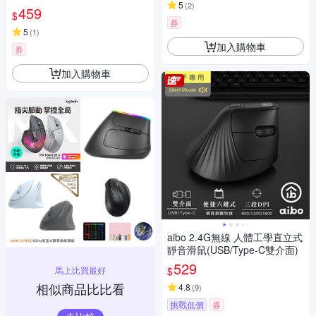
5
(
2
)
墊｜6鍵 手腕救星 62°黃金傾角
459
$
無線滑鼠 直立式滑鼠 充電滑鼠
券
超長續航
5
(
1
)
加入購物車
券
加入購物車
aibo 2.4G無線 人體工學直立式
靜音滑鼠(USB/Type-C雙介面)
529
馬上比買最好
$
相似商品比比看
4.8
(
9
)
挑戰低價
券