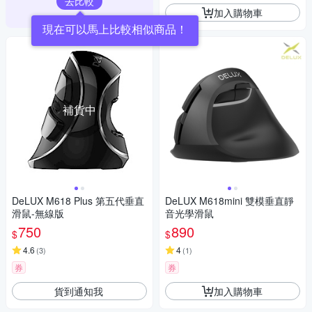
去比較
加入購物車
現在可以馬上比較相似商品！
補貨中
DeLUX M618 Plus 第五代垂直
DeLUX M618mini 雙模垂直靜
滑鼠-無線版
音光學滑鼠
750
890
$
$
4.6
4
(
3
)
(
1
)
券
券
貨到通知我
加入購物車