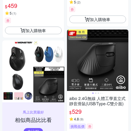
5
(
2
)
墊｜6鍵 手腕救星 62°黃金傾角
459
$
無線滑鼠 直立式滑鼠 充電滑鼠
券
超長續航
5
(
1
)
加入購物車
券
加入購物車
aibo 2.4G無線 人體工學直立式
靜音滑鼠(USB/Type-C雙介面)
529
馬上比買最好
$
相似商品比比看
4.8
(
9
)
挑戰低價
券