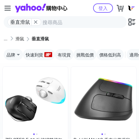
Yahoo購物中心
登入
垂直滑鼠
滑鼠
垂直滑鼠
品牌
快速到貨
有現貨
挑戰低價
價格低到高
適用