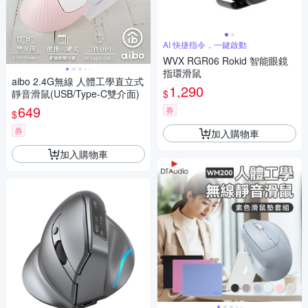
AI 快捷指令，一鍵啟動
WVX RGR06 Rokid 智能眼鏡
指環滑鼠
aibo 2.4G無線 人體工學直立式
1,290
$
靜音滑鼠(USB/Type-C雙介面)
649
券
$
券
加入購物車
加入購物車