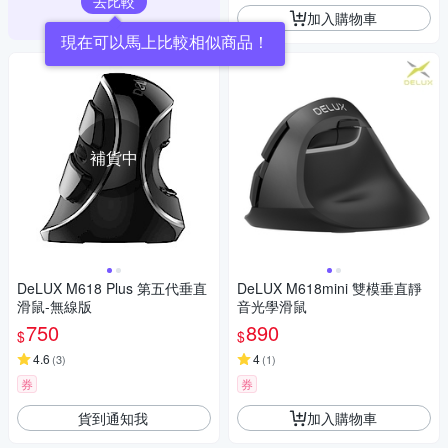
去比較
加入購物車
現在可以馬上比較相似商品！
補貨中
DeLUX M618 Plus 第五代垂直
DeLUX M618mini 雙模垂直靜
滑鼠-無線版
音光學滑鼠
750
890
$
$
4.6
4
(
3
)
(
1
)
券
券
貨到通知我
加入購物車