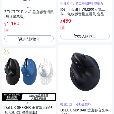
手腕救星人體工學減輕手腕壓力
聆翔【套組】WM200人體工
ZELOTES F-26C 垂直靜音滑鼠
學．無線靜音垂直滑鼠 含品牌
(無線螢幕版)
滑鼠墊｜6鍵 手腕救星 62°黃金
459
$
1,190
傾角 無線滑鼠 直立式滑鼠 充電
$
滑鼠 超長續航
券
券
加入購物車
加入購物車
輕量設計，移動更輕巧
DeLUX SEEKER 垂直滑鼠(M6
DeLUX M618Air 垂直靜音光學
18XSD)(無線螢幕版)