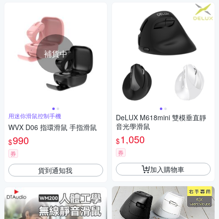
補貨中
用迷你滑鼠控制手機
DeLUX M618mini 雙模垂直靜
音光學滑鼠
WVX D06 指環滑鼠 手指滑鼠
1,050
990
$
$
券
券
加入購物車
貨到通知我