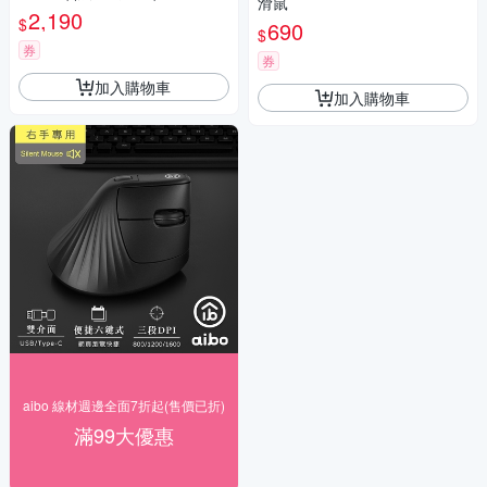
滑鼠
2,190
$
690
$
券
券
加入購物車
加入購物車
aibo 線材週邊全面7折起(售價已折)
滿99大優惠