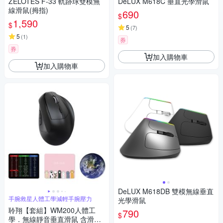
ZELOTES F-33 軌跡球雙模無
DeLUX M618C 垂直光學滑鼠
線滑鼠(拇指)
690
$
1,590
$
5
(
7
)
5
(
1
)
券
券
加入購物車
加入購物車
DeLUX M618DB 雙模無線垂直
手腕救星人體工學減輕手腕壓力
光學滑鼠
聆翔【套組】WM200人體工
790
$
學．無線靜音垂直滑鼠 含滑鼠